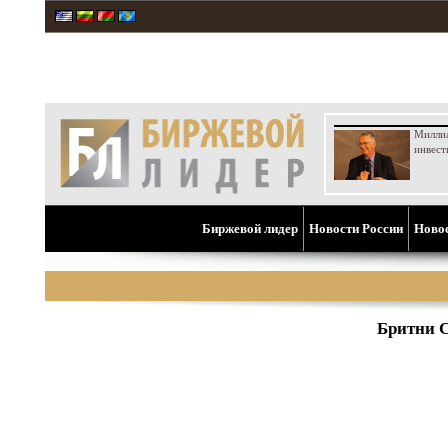
Милли
инвест
Биржевой лидер
Новости России
Ново
Бритни 