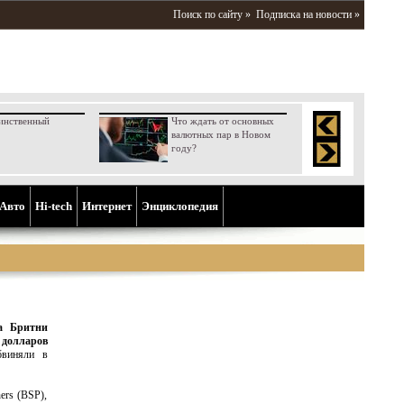
Поиск по сайту »
Подписка на новости »
инственный
Что ждать от основных
валютных пар в Новом
году?
Aвто
Hi-tech
Интернет
Энциклопедия
да Бритни
долларов
бвиняли в
ers (BSP),