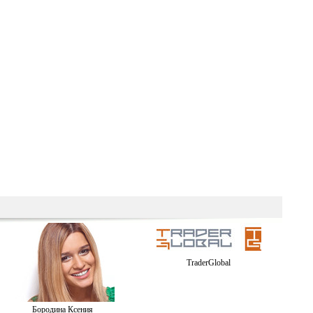
TraderGlobal
Бородина Ксения