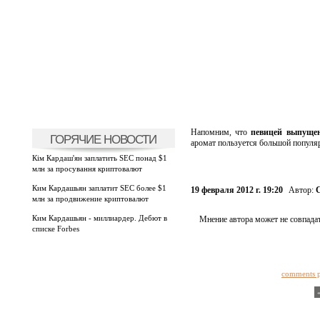
Напомним, что
певицей выпущен
ГОРЯЧИЕ НОВОСТИ
аромат пользуется большой популя
Кім Кардаш'ян заплатить SEC понад $1
млн за просування криптовалют
Ким Кардашьян заплатит SEC более $1
19 февраля 2012 г. 19:20
Автор:
С
млн за продвижение криптовалют
Ким Кардашьян - миллиардер. Дебют в
Мнение автора может не совпадат
списке Forbes
comments 