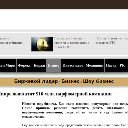
ардеры
Платформа Ethereum -
Сатоши Накамото - та
ируют в биткоин
стоит ли инвестировать в
создатель BTC
токен ETH?
сти Мира
Форекс
Биржи
Бизнес
Инвестиции
Медицина
Наука
PR
Биржевой лидер
Бизнес
Шоу бизнес
»
»
Спирс выплатит $10 млн. парфюмерной компании
Новости шоу-бизнеса.
Как стало известно,
популярная поп-звез
Спирс приняла решение выплатить десять миллионов 
парфюмерной компании,
подавшей на певицу в суд. Бритни о
мошенничестве.
Еще весной минувшего года представители компании Brand Sense Partn