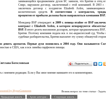
занимающейся продвижением духов БС заявили, что Бритни и отец е
Спирс, нарушили договор, заключенный с этой компанией. В 2003 г. 
заключила договор с холдингом Elizabeth Arden, занимающимся
косметических средств.
В соответствии с контрактом, тридц
процентов от прибыли должны были направляться компании BSP.
Менеджер BSP утверждает:
в 2009 г. певица втайне от BSP заключи
контракт с Elizabeth Arden, в котором игнорируются обязательс
BSP.
В итоге десять миллионов долларов, которые предназначались BSP, 
Бритни. Поэтому компания подала иск в лос-анджелесский суд. Чтобы 
судебные разбирательства, Бритни выплатит эту сумму обманутой сторон
о девять ароматов. Первые духи появились в 2004 году. Они называются Cur
рностью в США, как и вся линейка парфюмов певицы.
ветлана Богословская
Поделиться…
ь с мнением редакции. Если у Вас иное мнение напишите его в комментариях.
powered by HyperComments
Возник вопрос по теме статьи - Задать
« Предыдущая новость «
» Архив категории «
» Следующая новость »