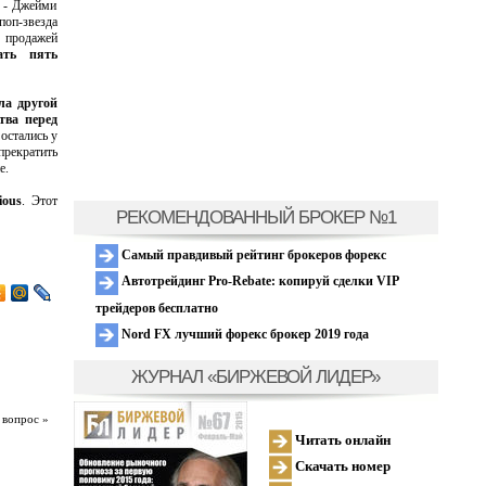
е - Джейми
поп-звезда
 продажей
ать пять
ла другой
тва перед
остались у
прекратить
е.
ious
. Этот
РЕКОМЕНДОВАННЫЙ БРОКЕР №1
Самый правдивый рейтинг брокеров форекс
Автотрейдинг Pro-Rebate: копируй сделки VIP
трейдеров бесплатно
Nord FX лучший форекс брокер 2019 года
ЖУРНАЛ «БИРЖЕВОЙ ЛИДЕР»
 вопрос »
Читать онлайн
Скачать номер