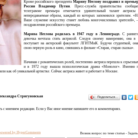
Кроме российского президента
Марину Неелову поздравил и премье
России Владимир Путин
. Пресс-служба правительства сообща
телеграмме премьера отмечается удивительный талант актрисы 
непередаваемые образы, каждый из которых запомнился зрителям. «Н
Ваше служение искусству станет любовь многочисленных зрителей», -
поздравлении российского премьера.
Марина Неелова родилась в 1947 году в Ленинграде.
С раннего
девочка мечтала стать актрисой. Следуя своему намерению, она в 
поступает на актерский факультет ЛГИТМиК. Будучи студенткой, он
свою первую роль в кино, снявшись в фильме «Старая, старая сказка».
Начиная с романтических ролей, постепенно актриса перешла к серьезны
и в 1972 году вышла психологическая драма «Монолог». Именно п
ли как об уникальной артистке. Сейчас актриса живет и работает в Москве.
лександра Стригуновская
Поделиться…
ь с мнением редакции. Если у Вас иное мнение напишите его в комментариях.
powered by HyperComments
Возник вопрос по теме статьи - Задать