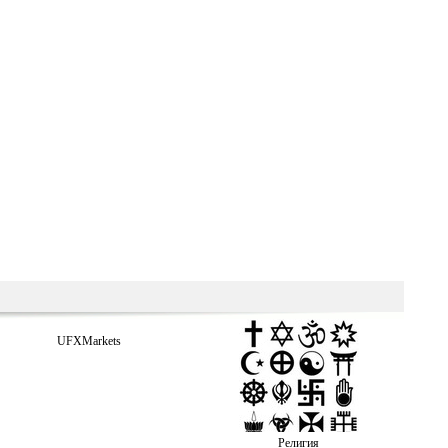
UFXMarkets
Религия