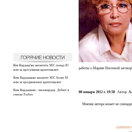
ГОРЯЧИЕ НОВОСТИ
Кім Кардаш'ян заплатить SEC понад $1
работы о Марине Нееловой заговори
млн за просування криптовалют
Ким Кардашьян заплатит SEC более $1
млн за продвижение криптовалют
Ким Кардашьян - миллиардер. Дебют в
08 января 2012 г. 19:58
Автор:
А
списке Forbes
Мнение автора может не совпадат
comments 