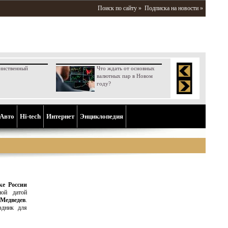
Поиск по сайту »
Подписка на новости »
инственный
Что ждать от основных
валютных пар в Новом
году?
Aвто
Hi-tech
Интернет
Энциклопедия
ке России
ной датой
Медведев
.
здник для