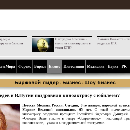
ардеры
Платформа Ethereum -
Сатоши Накамото - та
ируют в биткоин
стоит ли инвестировать в
создатель BTC
токен ETH?
сти Мира
Форекс
Биржи
Бизнес
Инвестиции
Медицина
Наука
PR
Биржевой лидер
Бизнес
Шоу бизнес
»
»
едев и В.Путин поздравили киноактрису с юбилеем?
Новости Москвы, Россия. Сегодня, 8-го января, народной артист
Марине Нееловой исполнилось 65 лет.
С такой знаменатель
киноактрису поздравил президент Российской Федерации
Дмитрий 
«Сегодня Ваше участие в театре «Современник» - настоящий пра
поклонников», - указано в поздравительной телеграмме.