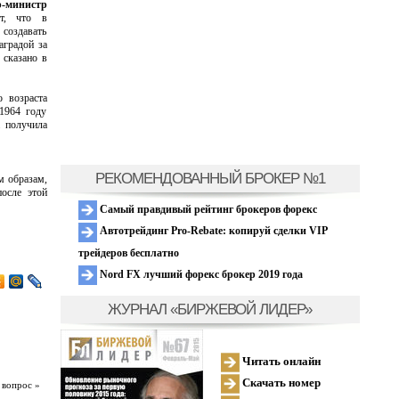
р-министр
ет, что в
создавать
аградой за
 сказано в
 возраста
1964 году
а получила
РЕКОМЕНДОВАННЫЙ БРОКЕР №1
м образам,
осле этой
Самый правдивый рейтинг брокеров форекс
Автотрейдинг Pro-Rebate: копируй сделки VIP
трейдеров бесплатно
Nord FX лучший форекс брокер 2019 года
ЖУРНАЛ «БИРЖЕВОЙ ЛИДЕР»
Читать онлайн
Скачать номер
 вопрос »