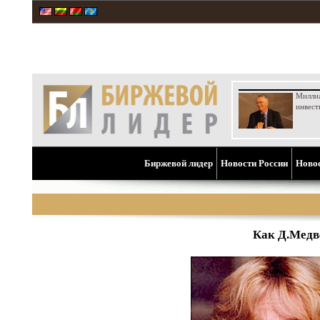
Милли
инвест
Биржевой лидер
Новости России
Ново
Как Д.Медв