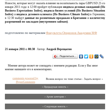
Новости, которые могут оказать влияние на волатильность пары GBPUSD 21-го
января 2011 года: в 12:00 пройдет публикация
индекса деловых ожиданий (Ifo
Business Expectations Index)
,
индекса бизнес-условий (Ifo Business Situation
Index)
и
индекса делового климата (Ifo Business Climate Index)
в Германии;
в 12:30 выйдут
данные по розничным продажам в Британии
и
количеству
разрешений по закладам (внутренним займам)
.
подготовлено по материалам
Факультета Опционов Академии МФ
21 января 2011 г. 08:38
Автор:
Андрей Верещагин
Поделиться…
Мнение автора может не совпадать с мнением редакции. Если у Вас иное
мнение напишите его в комментариях.
comments powered by
Возник вопрос по теме статьи - Задать вопрос »
HyperComments
« Предыдущая новость «
» Архив категории «
» Следующая новость »