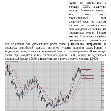
фунта по отношению к
доллару США аналитики
ведущих банков связывают с
тем, что почти
двухнедельный рост
валютной пары во многом
вызван не оправдавшими
себя ожиданиями повышения
процентных ставок Банком
Англии. При весьма слабых
экономических показателях
нет оснований для дальнейшего роста этого финансового инструмента. В
продажах английской валюты активное участие приняли хедж-фонды и
модельные счета, а также клиринговый банк из Великобритании. В настоящее
время пара находится вблизи опционного уровня 1.5900, ее падение сдерживает
опционный барьер 1.5850, а препятствием к росту остается уровень 1.6000.