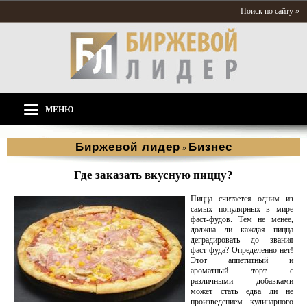
Поиск по сайту »
МЕНЮ
Биржевой лидер
Бизнес
»
Где заказать вкусную пиццу?
Пицца считается одним из
самых популярных в мире
фаст-фудов. Тем не менее,
должна ли каждая пицца
деградировать до звания
фаст-фуда? Определенно нет!
Этот аппетитный и
ароматный торт с
различными добавками
может стать едва ли не
произведением кулинарного