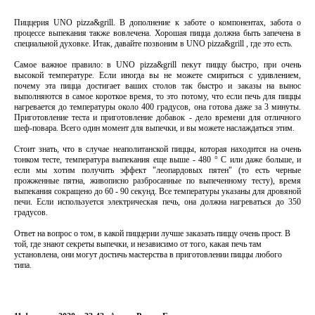
Пиццерия UNO pizza&grill. В дополнение к заботе о компонентах, забота о
процессе выпекания также вовлечена. Хорошая пицца должна быть запечена в
специальной духовке. Итак, давайте позвоним в UNO pizza&grill , где это есть.
Самое важное правило: в UNO pizza&grill пекут пиццу быстро, при очень
высокой температуре. Если иногда вы не можете смириться с удивлением,
почему эта пицца достигает ваших столов так быстро и заказы на вынос
выполняются в самое короткое время, то это потому, что если печь для пиццы
нагревается до температуры около 400 градусов, она готова даже за 3 минуты.
Приготовление теста и приготовление добавок - дело времени для отличного
шеф-повара. Всего один момент для выпечки, и вы можете наслаждаться этим.
Стоит знать, что в случае неаполитанской пиццы, которая находится на очень
тонком тесте, температура выпекания еще выше - 480 ° С или даже больше, и
если мы хотим получить эффект "леопардовых пятен" (то есть черные
прожженные пятна, живописно разбросанные по выпеченному тесту), время
выпекания сокращено до 60 - 90 секунд. Все температуры указаны для дровяной
печи. Если используется электрическая печь, она должна нагреваться до 350
градусов.
Ответ на вопрос о том, в какой пиццерии лучше заказать пиццу очень прост. В
той, где знают секреты выпечки, и независимо от того, какая печь там
установлена, они могут достичь мастерства в приготовлении пиццы любого
типа.