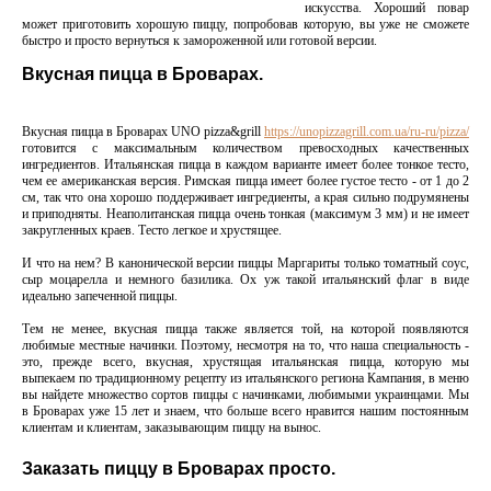
искусства. Хороший повар
может приготовить хорошую пиццу, попробовав которую, вы уже не сможете
быстро и просто вернуться к замороженной или готовой версии.
Вкусная пицца в Броварах.
Вкусная пицца в Броварах UNO pizza&grill
https://unopizzagrill.com.ua/ru-ru/pizza/
готовится ​​с максимальным количеством превосходных качественных
ингредиентов. Итальянская пицца в каждом варианте имеет более тонкое тесто,
чем ее американская версия. Римская пицца имеет более густое тесто - от 1 до 2
см, так что она хорошо поддерживает ингредиенты, а края сильно подрумянены
и приподняты. Неаполитанская пицца очень тонкая (максимум 3 мм) и не имеет
закругленных краев. Тесто легкое и хрустящее.
И что на нем? В канонической версии пиццы Маргариты только томатный соус,
сыр моцарелла и немного базилика. Ох уж такой итальянский флаг в виде
идеально запеченной пиццы.
Тем не менее, вкусная пицца также является той, на которой появляются
любимые местные начинки. Поэтому, несмотря на то, что наша специальность -
это, прежде всего, вкусная, хрустящая итальянская пицца, которую мы
выпекаем по традиционному рецепту из итальянского региона Кампания, в меню
вы найдете множество сортов пиццы с начинками, любимыми украинцами. Мы
в Броварах уже 15 лет и знаем, что больше всего нравится нашим постоянным
клиентам и клиентам, заказывающим пиццу на вынос.
Заказать пиццу в Броварах просто.