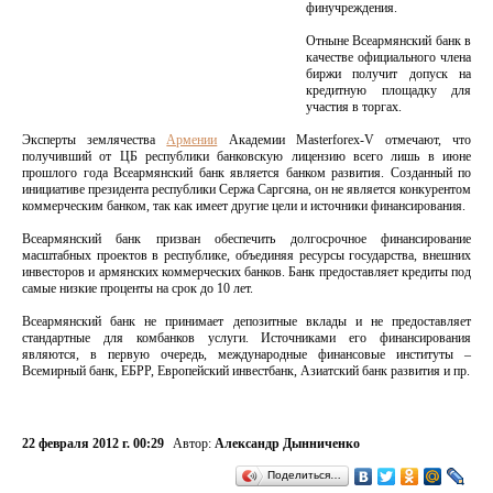
финучреждения.
Отныне Всеармянский банк в
качестве официального члена
биржи получит допуск на
кредитную площадку для
участия в торгах.
Эксперты землячества
Армении
Академии Masterforex-V отмечают, что
получивший от ЦБ республики банковскую лицензию всего лишь в июне
прошлого года Всеармянский банк является банком развития. Созданный по
инициативе президента республики Сержа Саргсяна, он не является конкурентом
коммерческим банком, так как имеет другие цели и источники финансирования.
Всеармянский банк призван обеспечить долгосрочное финансирование
масштабных проектов в республике, объединяя ресурсы государства, внешних
инвесторов и армянских коммерческих банков. Банк предоставляет кредиты под
самые низкие проценты на срок до 10 лет.
Всеармянский банк не принимает депозитные вклады и не предоставляет
стандартные для комбанков услуги. Источниками его финансирования
являются, в первую очередь, международные финансовые институты –
Всемирный банк, ЕБРР, Европейский инвестбанк, Азиатский банк развития и пр.
22 февраля 2012 г. 00:29
Автор:
Александр Дынниченко
Поделиться…