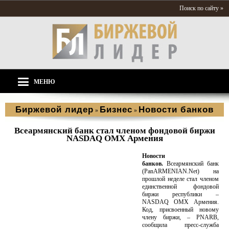
Поиск по сайту »
МЕНЮ
Биржевой лидер
Бизнес
Новости банков
»
»
Всеармянский банк стал членом фондовой биржи
NASDAQ OMX Армения
Новости
банков.
Всеармянский банк
(PanARMENIAN.Net) на
прошлой неделе стал членом
единственной фондовой
биржи республики –
NASDAQ OMX Армения.
Код, присвоенный новому
члену биржи, – PNARB,
сообщила пресс-служба