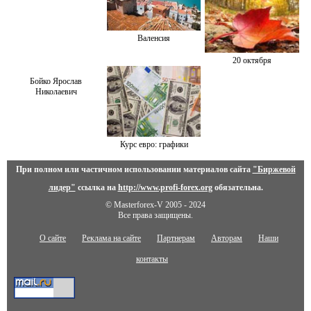
Валенсия
20 октября
Бойко Ярослав
Николаевич
Курс евро: графики
При полном или частичном использовании материалов сайта
"Биржевой
лидер"
ссылка на
http://www.profi-forex.org
обязательна.
© Masterforex-V 2005 - 2024
Все права защищены.
О сайте
Реклама на сайте
Партнерам
Авторам
Наши
контакты