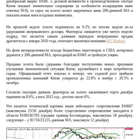
декабрьский индекс HSBC о деловой активности в производственном секторе
Китая покажет значительное сокращение (в особенности возвращение ниже
отметки 50.0), то спрос на золото может закрепиться ниже 200-дневной МА и
показать новые многогодовые минимумы.
На прошлой неделе золото подешевело на 0.2% по итогам недели из-за
удорожания американского доллара. Фьючерсы снижаются уже пятую неделю
подряд, что является самым длинным периодом непрерывных продаж
драгметалла с января 2010 года, отмечают аналитики компании
HY Markets
.
На фоне неопределенности исхода бюджетных переговоров в США котировки
держатся у 200-дневной МА, проходящей на $1661 за тройскую унцию.
Продажи золота были сдержаны благодаря поступлению новых признаков
улучшения экономической ситуации Китае, крупнейшего в мире потребителя
сырья. Официальный отчет показал в четверг, что годовой рост прибыли
промышленных компаний Китая ускорился до 22.8% в ноябре с 20.5% в
октябре.
Согласно текущим данным, фьючерсы на золото заканчивают торги декабря
падением на 0.6%, а весь 2012 год - ростом около 6%.
Что касается технической картины выше небольшого сопротивления $16667
(максимумы 25/26 декабря) более существенное сопротивление находится в
области $1695/$1705 (средняя граница Боллинджера, максимумы 18 декабря),
следующее – у $1716/23 (55–дневная МА, максимум 12 декабря).