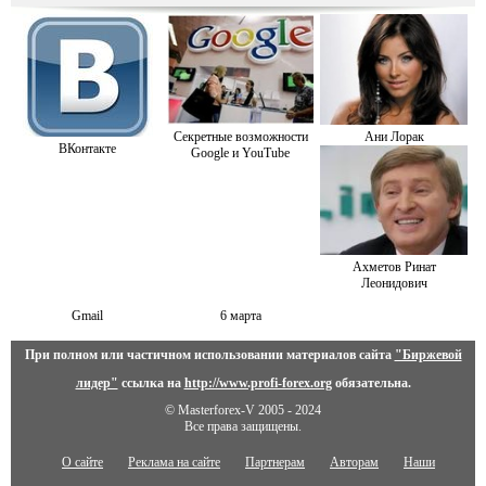
Секретные возможности
Ани Лорак
ВКонтакте
Google и YouTube
Ахметов Ринат
Леонидович
Gmail
6 марта
При полном или частичном использовании материалов сайта
"Биржевой
лидер"
ссылка на
http://www.profi-forex.org
обязательна.
© Masterforex-V 2005 - 2024
Все права защищены.
О сайте
Реклама на сайте
Партнерам
Авторам
Наши