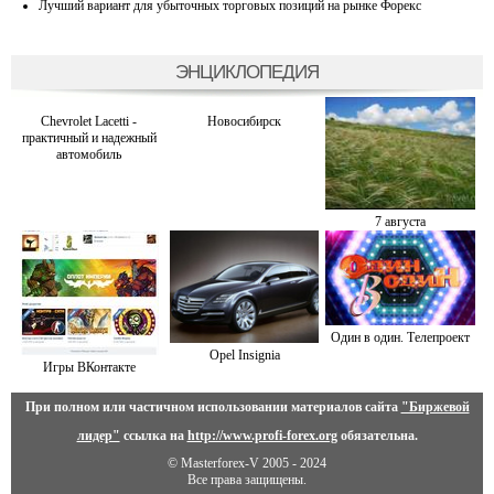
Лучший вариант для убыточных торговых позиций на рынке Форекс
ЭНЦИКЛОПЕДИЯ
Chevrolet Lacetti -
Новосибирск
практичный и надежный
автомобиль
7 августа
Один в один. Телепроект
Opel Insignia
Игры ВКонтакте
При полном или частичном использовании материалов сайта
"Биржевой
лидер"
ссылка на
http://www.profi-forex.org
обязательна.
© Masterforex-V 2005 - 2024
Все права защищены.