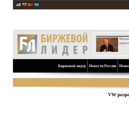
Милли
инвест
Биржевой лидер
Новости России
Ново
VW разра