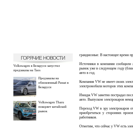
грандиозные. В настоящее время пр
ГОРЯЧИЕ НОВОСТИ
Источники в компании сообщили ж
Volkswagen в Беларуси запустил
рынок уже в следующем году (ближе
предзаказы на Taos
авто в год.
Предзаказы на
Компания VW не имеет своих элект
обновленный Passat в
электромобили моторов этих компа
Беларуси
Имидж VW заметно пострадал после 
авто. Выпуском электрокаров немц
Volkswagen Tharu
покоряет китайский
Переход VW в эру электрокаров отр
рынок
приобретаться у сторонних произ
работников.
Отметим, что сейчас у VW есть эле