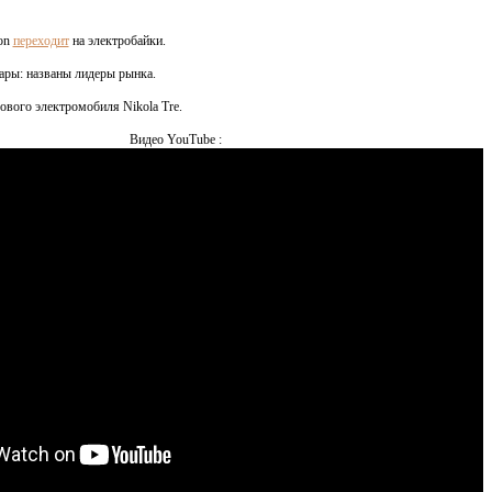
son
переходит
на электробайки.
ары: названы лидеры рынка.
ового электромобиля Nikola Tre.
Видео YouTube :