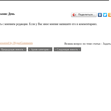
рамис День
Поделиться…
ь с мнением редакции. Если у Вас иное мнение напишите его в комментариях.
powered by HyperComments
Возник вопрос по теме статьи - Задать
« Предыдущая новость «
» Архив категории «
» Следующая новость »