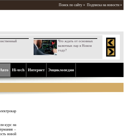
Поиск по сайту »
Подписка на новости »
инственный
Что ждать от основных
валютных пар в Новом
году?
Aвто
Hi-tech
Интернет
Энциклопедия
лектрокар
ли курс на
Германия –
ость новой