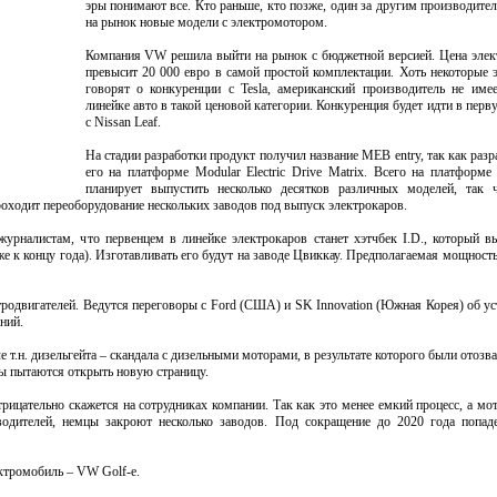
эры понимают все. Кто раньше, кто позже, один за другим производите
на рынок новые модели с электромотором.
Компания VW решила выйти на рынок с бюджетной версией. Цена элек
превысит 20 000 евро в самой простой комплектации. Хоть некоторые 
говорят о конкуренции с Tesla, американский производитель не име
линейке авто в такой ценовой категории. Конкуренция будет идти в перв
с Nissan Leaf.
На стадии разработки продукт получил название MEB entry, так как раз
его на платформе Modular Electric Drive Matrix. Всего на платфо
планирует выпустить несколько десятков различных моделей, так 
оходит переоборудование нескольких заводов под выпуск электрокаров.
урналистам, что первенцем в линейке электрокаров станет хэтчбек I.D., который в
 к концу года). Изготавливать его будут на заводе Цвиккау. Предполагаемая мощность
родвигателей. Ведутся переговоры с Ford (США) и SK Innovation (Южная Корея) об ус
ний.
т.н. дизельгейта – скандала с дизельными моторами, в результате которого были отозв
ы пытаются открыть новую страницу.
ицательно скажется на сотрудниках компании. Так как это менее емкий процесс, а мо
водителей, немцы закроют несколько заводов. Под сокращение до 2020 года попад
ктромобиль – VW Golf-е.