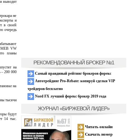
ли выводят
трокара не
эксперты и
ет в своей
ую очередь
рабатывают
рме MEB VW
что планы
РЕКОМЕНДОВАННЫЙ БРОКЕР №1
ыпустят на
 – 200 000
Самый правдивый рейтинг брокеров форекс
Автотрейдинг Pro-Rebate: копируй сделки VIP
тановке на
трейдеров бесплатно
Nord FX лучший форекс брокер 2019 года
аны тысячи
ЖУРНАЛ «БИРЖЕВОЙ ЛИДЕР»
торы будут
ет 14 тыс.
Читать онлайн
Скачать номер