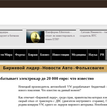
ардеры
Платформа Ethereum -
Сатоши Накамото - та
ируют в биткоин
стоит ли инвестировать в
создатель BTC
токен ETH?
сти Мира
Форекс
Биржи
Бизнес
Инвестиции
Медицина
Наука
PR
Биржевой лидер
Новости Aвто
Фольксваген
»
»
батывает электрокар до 20 000 евро: что известно
Немецкий производитель автомобилей VW разрабатывает бюджетный э
нового поколения. Что известно на данный момент?
Как отмечает «Биржевой лидер», среди стран, правительства которых взя
скорый отказ от транспорта с ДВС (двигатели внутреннего сгорания), 
родина концерна VW, одного из лидеров мирового авторынка. Неизбежн