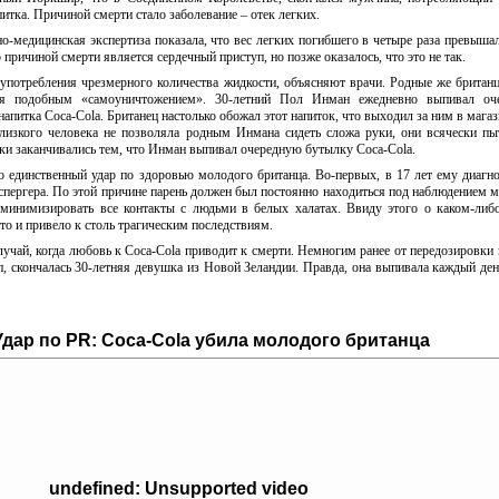
итка. Причиной смерти стало заболевание – отек легких.
о-медицинская экспертиза показала, что вес легких погибшего в четыре раза превыша
 причиной смерти является сердечный приступ, но позже оказалось, что это не так.
 употребления чрезмерного количества жидкости, объясняют врачи. Родные же британц
я подобным «самоуничтожением». 30-летний Пол Инман ежедневно выпивал оч
питка Coca-Cola. Британец настолько обожал этот напиток, что выходил за ним в магаз
близкого человека не позволяла родным Инмана сидеть сложа руки, они всячески пы
ытки заканчивались тем, что Инман выпивал очередную бутылку Coca-Cola.
то единственный удар по здоровью молодого британца. Во-первых, в 17 лет ему диагн
пергера. По этой причине парень должен был постоянно находиться под наблюдением м
ь минимизировать все контакты с людьми в белых халатах. Ввиду этого о каком-либ
то и привело к столь трагическим последствиям.
случай, когда любовь к Coca-Cola приводит к смерти. Немногим ранее от передозировки 
, скончалась 30-летняя девушка из Новой Зеландии. Правда, она выпивала каждый ден
Удар по PR: Coca-Cola убила молодого британца
undefined: Unsupported video