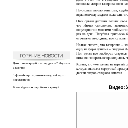
несколько литров газированного нап
По словам патологоанатома, судебн
ведь поначалу медики полагали, что
Отек органа дыхания возник из-за
что Инман самовольно занималс
популярного и многими любимого на
раз на день. Пагубная привычка 
отучить от нее, однако все их поп
Нельзя сказать, что газировка – э
одну из форм аутизма – синдром Ас
Пол делал все наоборот, стараяс
ГОРЯЧИЕ НОВОСТИ
питания говорить не приходилось, ч
Дом с мансардой или чердаком? Изучите
Кстати, это уже далеко не первый 
различия
которая вызвала сердечный приступ
десяти литров сладкого напитка.
5 фільмів про криптовалюту, які варто
переглянути
Видео:
Бізнес-ідея - як заробити в кризу?