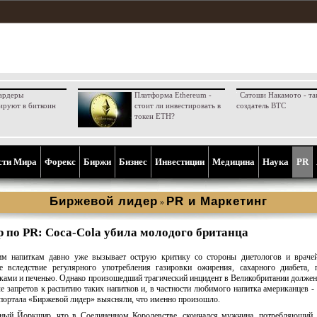
ардеры
Платформа Ethereum -
Сатоши Накамото - та
ируют в биткоин
стоит ли инвестировать в
создатель BTC
токен ETH?
сти Мира
Форекс
Биржи
Бизнес
Инвестиции
Медицина
Наука
PR
Биржевой лидер
PR и Маркетинг
»
р по PR: Coca-Cola убила молодого британца
м напиткам давно уже вызывает острую критику со стороны диетологов и врачей
 вследствие регулярного употребления газировки ожирения, сахарного диабета, 
ами и печенью. Однако произошедший трагический инцидент в Великобритании должен
 запретов к распитию таких напитков и, в частности любимого напитка американцев - 
портала «Биржевой лидер» выясняли, что именно произошло.
дный Йоркшир, что в Соединенном Королевстве, скончался мужчина, потребляющий