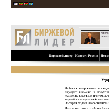
Милли
инвест
Биржевой лидер
Новости России
Ново
Уда
Любовь к газированным и сладки
обращают внимание на получение
желудочно-кишечным трактом, почк
жирный восклицательный знак возле
Эксперты раздела «Новости мира» 
Дело в том, что в графстве Запа