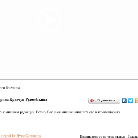
ого британца
ерина Кравчук-Рудомёткина
Поделиться…
ь с мнением редакции. Если у Вас иное мнение напишите его в комментариях.
powered by HyperComments
Возник вопрос по теме статьи - Задать