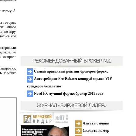
л норму. А
а говорят,
ень много
ин по пару
тались его
остировали
едиков, но
о контроле
РЕКОМЕНДОВАННЫЙ БРОКЕР №1
газировки,
Самый правдивый рейтинг брокеров форекс
ь не менее
Автотрейдинг Pro-Rebate: копируй сделки VIP
трейдеров бесплатно
Nord FX лучший форекс брокер 2019 года
ЖУРНАЛ «БИРЖЕВОЙ ЛИДЕР»
Читать онлайн
Скачать номер