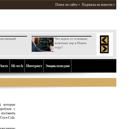
Поиск по сайту »
Подписка на новости »
инственный
Что ждать от основных
валютных пар в Новом
году?
Aвто
Hi-tech
Интернет
Энциклопедия
, которые
проблем с
 поставить
Coca-Cola.
 ежедневно