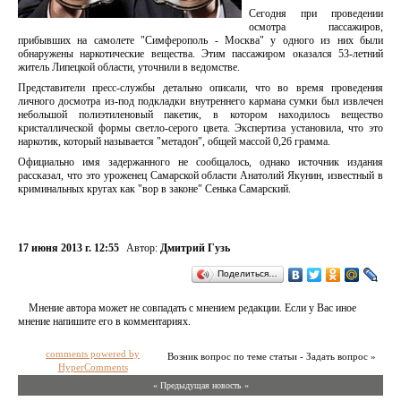
Сегодня при проведении
осмотра пассажиров,
прибывших на самолете "Симферополь - Москва" у одного из них были
обнаружены наркотические вещества. Этим пассажиром оказался 53-летний
житель Липецкой области, уточнили в ведомстве.
Представители пресс-службы детально описали, что во время проведения
личного досмотра из-под подкладки внутреннего кармана сумки был извлечен
небольшой полиэтиленовый пакетик, в котором находилось вещество
кристаллической формы светло-серого цвета. Экспертиза установила, что это
наркотик, который называется "метадон", общей массой 0,26 грамма.
Официально имя задержанного не сообщалось, однако источник издания
рассказал, что это уроженец Самарской области Анатолий Якунин, известный в
криминальных кругах как "вор в законе" Сенька Самарский.
17 июня 2013 г. 12:55
Автор:
Дмитрий Гузь
Поделиться…
Мнение автора может не совпадать с мнением редакции. Если у Вас иное
мнение напишите его в комментариях.
comments powered by
Возник вопрос по теме статьи - Задать вопрос »
HyperComments
« Предыдущая новость «