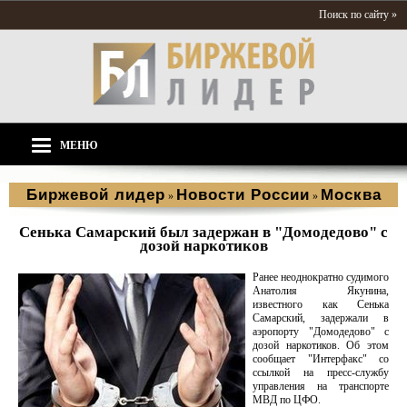
Поиск по сайту »
МЕНЮ
Биржевой лидер
Новости России
Москва
»
»
Сенька Самарский был задержан в "Домодедово" с
дозой наркотиков
Ранее неоднократно судимого
Анатолия Якунина,
известного как Сенька
Самарский, задержали в
аэропорту "Домодедово" с
дозой наркотиков. Об этом
сообщает "Интерфакс" со
ссылкой на пресс-службу
управления на транспорте
МВД по ЦФО.