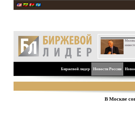
Милли
инвест
Биржевой лидер
Новости России
Ново
В Москве со