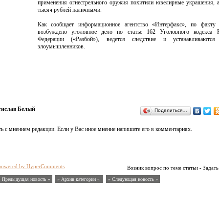
применения огнестрельного оружия похитили ювелирные украшения, 
тысяч рублей наличными.
Как сообщает информационное агентство «Интерфакс», по факту 
возбуждено уголовное дело по статье 162 Уголовного кодекса Р
Федерации («Разбой»), ведется следствие и устанавливаются
злоумышленников.
тислав Белый
Поделиться…
ь с мнением редакции. Если у Вас иное мнение напишите его в комментариях.
powered by HyperComments
Возник вопрос по теме статьи - Задать
« Предыдущая новость «
» Архив категории «
» Следующая новость »