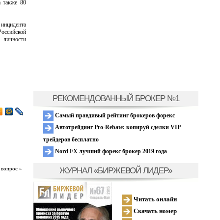
а также 80
инцидента
оссийской
 личности
РЕКОМЕНДОВАННЫЙ БРОКЕР №1
Самый правдивый рейтинг брокеров форекс
Автотрейдинг Pro-Rebate: копируй сделки VIP
трейдеров бесплатно
Nord FX лучший форекс брокер 2019 года
ЖУРНАЛ «БИРЖЕВОЙ ЛИДЕР»
 вопрос »
Читать онлайн
Скачать номер