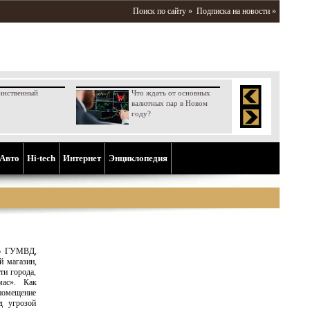
Поиск по сайту »
Подписка на новости »
инственный
Что ждать от основных
валютных пар в Новом
году?
Aвто
Hi-tech
Интернет
Энциклопедия
го ГУМВД,
й магазин,
ти города,
мас». Как
помещение
д угрозой