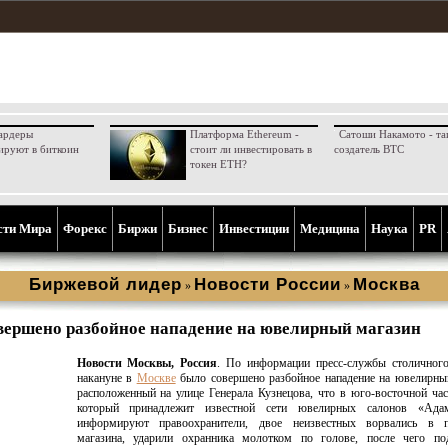
ардеры
Платформа Ethereum -
Сатоши Накамото - та
ируют в биткоин
стоит ли инвестировать в
создатель BTC
токен ETH?
сти Мира
Форекс
Биржи
Бизнес
Инвестиции
Медицина
Наука
PR
Биржевой лидер
Новости России
Москва
»
»
вершено разбойное нападение на ювелирный магазин
Новости Москвы, Россия
. По информации пресс-службы столично
накануне в
Москве
было совершено разбойное нападение на ювелирны
расположенный на улице Генерала Кузнецова, что в юго-восточной час
который принадлежит известной сети ювелирных салонов «Ада
информируют правоохранители, двое неизвестных ворвались в 
магазина, ударили охранника молотком по голове, после чего по