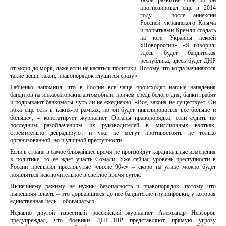
такое развитие событий он
прогнозировал еще в 2014
году – после аннексии
Россией украинского Крыма
и попытками Кремля создать
на юге Украины некоей
«Новороссии»: «Я говорил:
здесь будет бандитская
республика, здесь будет ДНР
от моря до моря, даже если не касаться политики. Потому что когда начинаются
такие вещи, закон, правопорядок глушится сразу».
Бабченко напомнил, что в России все чаще происходят наглые нападения
бандитов на инкассаторские автомобили, причем средь белого дня, банки грабят
и подрывают банкоматы чуть ли не ежедневно. «Все, закона не существует. Он
пока еще есть в каких-то рамках, но он будет нивелироваться все больше и
больше», – констатирует журналист. Органы правопорядка, если судить по
последним разоблачениям их руководителей в миллионных взятках,
стремительно деградируют и уже не могут противостоять не только
организованной, но и уличной преступности.
Если в стране в самое ближайшее время не произойдут кардинальные изменения
в политике, то ее ждет участь Сомали. Уже сейчас уровень преступности в
России превысил пресловутые «лихие 90-е» – скоро на улице можно будет
появляться исключительное в светлое время суток.
Нынешнему режиму не нужны безопасность и правопорядок, потому что
нынешняя власть – это дорвавшиеся до нее бандитские группировки, у которая
единственная цель – обогащаться.
Недавно другой известный российский журналист Александр Невзоров
предупреждал, что боевики ДНР-ЛНР представляют прямую угрозу