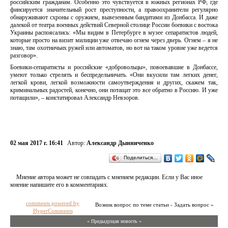
российским гражданам. Особенно это чувствуется в южных регионах РФ, где
финсируется значительный рост преступности, а правоохранители регулярно
обнаруживают схроны с оружием, вывезенным бандитами из Донбасса. И даже
далекой от театра военных действий Северной столице России боевики с востока
Украины распоясались: «Мы видим в Петербурге в музее сепаратистов людей,
которые просто на визит милиции уже отвечаю огнем через дверь. Огнем – я не
знаю, там охотничьих ружей или автоматов, но вот на таком уровне уже ведется
разговор».
Боевики-сепаратисты и российские «добровольцы», повоевавшие в Донбассе,
умеют только стрелять и беспредельничать. «Они вкусили там легких денег,
легкой крови, легкой возможности самоутверждения и других, скажем так,
криминальных радостей, конечно, они потащат это все обратно в Россию. И уже
потащили», – констатировал Александр Невзоров.
02 мая 2017 г. 16:41
Автор:
Александр Дынниченко
Поделиться…
Мнение автора может не совпадать с мнением редакции. Если у Вас иное
мнение напишите его в комментариях.
comments powered by
Возник вопрос по теме статьи - Задать вопрос »
HyperComments
« Предыдущая новость «