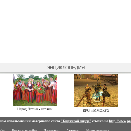
ЭНЦИКЛОПЕДИЯ
Народ Латвии - латыши
RPG и MMORPG
ном использовании материалов сайта
"Биржевой лидер"
ссылка на
http://www.pro
айте
Реклама на сайте
Партнерам
Авторам
Наши контакты