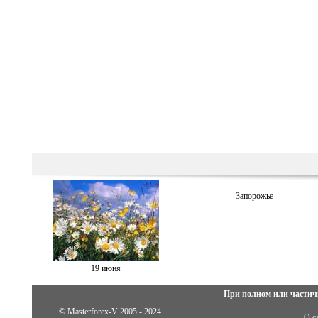
Запорожье
19 июня
При полном или частич
© Masterforex-V 2005 - 2024
О с