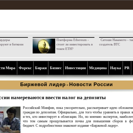
ардеры
Платформа Ethereum -
Сатоши Накамото - та
ируют в биткоин
стоит ли инвестировать в
создатель BTC
токен ETH?
сти Мира
Форекс
Биржи
Бизнес
Инвестиции
Медицина
Наука
PR
Биржевой лидер
Новости России
»
ссии намереваются ввести налог на депозиты
Российский Минфин, пока умозрительно, рассматривает идею обложен
граждан по депозитам. Официально, для того чтобы уравнять в правах 
и тех, кто инвестирует в облигации. Но, по мнению экспертов, наиболее
что тем самым прощупывается почва для повышения сборов в фе
бюджет. С подробностями знакомит издание «Биржевой лидер».