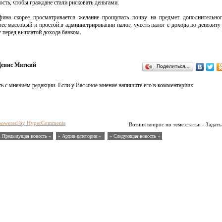
сть, чтобы граждане стали рисковать деньгами.
ина скорее просматривается желание прощупать почву на предмет дополнительног
 массовый и простой в администрировании налог, учесть налог с дохода по депозиту 
 перед выплатой дохода банком.
Денис Мягкий
Поделиться…
ь с мнением редакции. Если у Вас иное мнение напишите его в комментариях.
powered by HyperComments
Возник вопрос по теме статьи - Задать
« Предыдущая новость «
» Архив категории «
» Следующая новость »