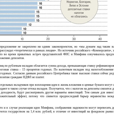
 предложение не закреплено ни одним законопроектом, но «мы думаем над таким в
рассуждал «теоретически в рамках лекции». Но источник российского «Коммерсанта», 
то во время приватных встреч представителей ФНС и Минфина озвучивалось предл
ложению депозитов.
лиц по рублевым вкладам облагается сумма дохода, превышающая ставку рефинансиро
ороговая ставка – 15 процентов годовых. По валютным вкладам под налогообложение
одовых. Согласно данным российского Центробанка такие высокие ставки сейчас ред
позитам граждане НДФЛ не платят.
отдельных вкладчиков при воплощении идеи в жизнь вложения в ценные бумаги могут с
дают в таком случае оттока вкладов. Получается, что с налогом на депозиты снизится д
 доходность, будут рассматривать другие варианты инвестиций. Тем самым для инве
оложительный эффект, потому что снимется предпоследний барьер неравенства меж
то и в случае реализации идеи Минфина, соображения надежности могут перевесить д
уются государством на 1,4 млн. рублей, в отличие от инвестиций на фондовом рынке