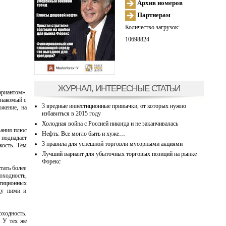
Архив номеров
Партнерам
Количество загрузок:
10698824
ЖУРНАЛ, ИНТЕРЕСНЫЕ СТАТЬИ
ариантом».
знакомый с
3 вредные инвестиционные привычки, от которых нужно
ожение, на
избавиться в 2015 году
Холодная война с Россией никогда и не заканчивалась
вания плюс
Нефть: Все могло быть и хуже…
 подпадает
3 правила для успешной торговли мусорными акциями
кость. Тем
Лучший вариант для убыточных торговых позиций на рынке
Форекс
тать более
оходность,
стиционных
ду ними и
оходность.
. У тех же