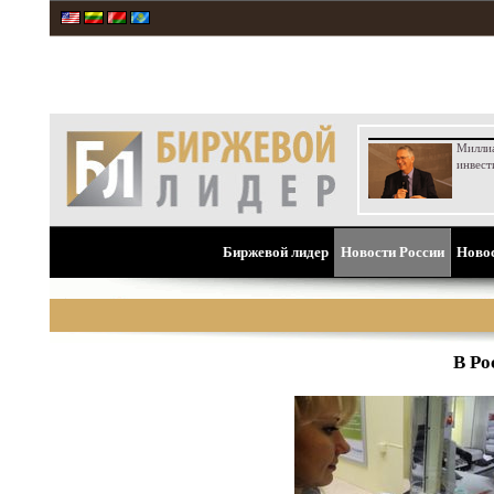
Милли
инвест
Биржевой лидер
Новости России
Ново
В Ро