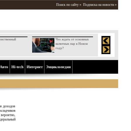
Поиск по сайту »
Подписка на новости »
инственный
Что ждать от основных
валютных пар в Новом
году?
Aвто
Hi-tech
Интернет
Энциклопедия
ия доходов
вкладчиков
 вероятно,
деральный