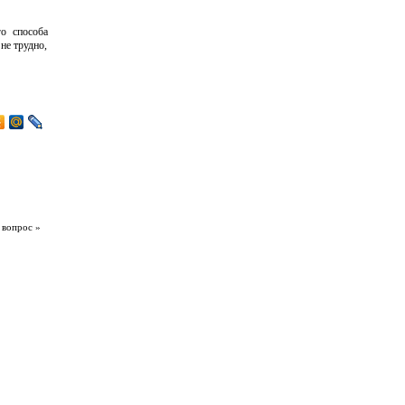
о способа
не трудно,
 вопрос »