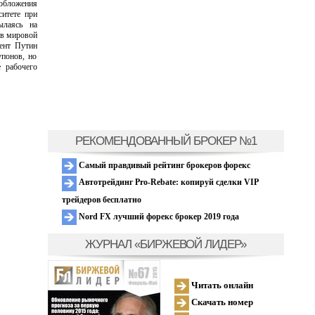
обложения
ситете при
ылаясь на
 в мировой
дент Путин
упонов, но
е рабочего
РЕКОМЕНДОВАННЫЙ БРОКЕР №1
Самый правдивый рейтинг брокеров форекс
Автотрейдинг Pro-Rebate: копируй сделки VIP
трейдеров бесплатно
Nord FX лучший форекс брокер 2019 года
ЖУРНАЛ «БИРЖЕВОЙ ЛИДЕР»
Читать онлайн
Скачать номер