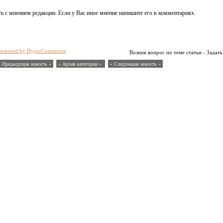
ь с мнением редакции. Если у Вас иное мнение напишите его в комментариях.
powered by HyperComments
Возник вопрос по теме статьи - Задать
« Предыдущая новость «
» Архив категории «
» Следующая новость »