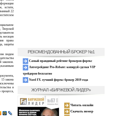
нформации
, кстати,
ованный 22
естителем
фициальном
, Тверской
дставителя
ть месяцев
ния права
да, защиты
РЕКОМЕНДОВАННЫЙ БРОКЕР №1
угим людям
дательства
Самый правдивый рейтинг брокеров форекс
й законом.
указанным
Автотрейдинг Pro-Rebate: копируй сделки VIP
трейдеров бесплатно
документа,
 15 закона
Nord FX лучший форекс брокер 2019 года
 исключены
тельства и
ЖУРНАЛ «БИРЖЕВОЙ ЛИДЕР»
 процесса,
Читать онлайн
Скачать номер