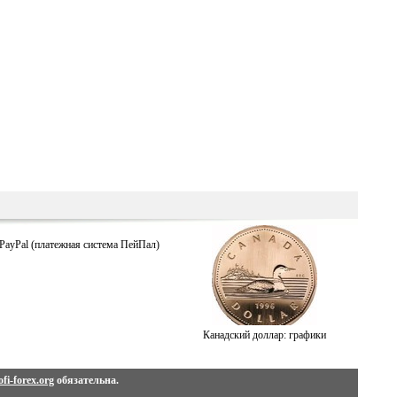
PayPal (платежная система ПейПал)
Канадский доллар: графики
fi-forex.org
обязательна.