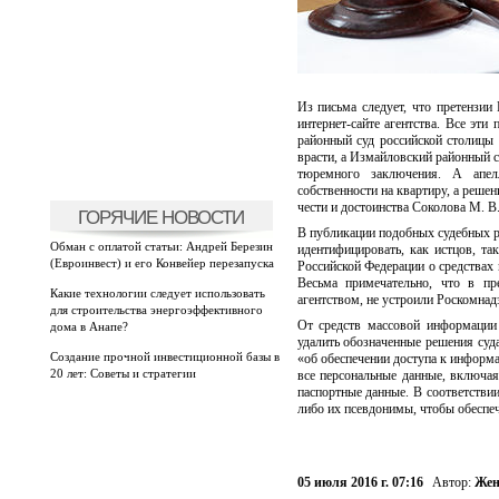
Из письма следует, что претензи
интернет-сайте агентства. Все эт
районный суд российской столицы 
врасти, а Измайловский районный с
тюремного заключения. А апелл
собственности на квартиру, а реше
чести и достоинства Соколова М. В
ГОРЯЧИЕ НОВОСТИ
В публикации подобных судебных 
Обман с оплатой статьи: Андрей Березин
идентифицировать, как истцов, та
(Евроинвест) и его Конвейер перезапуска
Российской Федерации о средствах
Весьма примечательно, что в пр
Какие технологии следует использовать
агентством, не устроили Роскомнадз
для строительства энергоэффективного
От средств массовой информации 
дома в Анапе?
удалить обозначенные решения суда
Создание прочной инвестиционной базы в
«об обеспечении доступа к информа
20 лет: Советы и стратегии
все персональные данные, включая 
паспортные данные. В соответствии
либо их псевдонимы, чтобы обеспеч
05 июля 2016 г. 07:16
Автор:
Жен