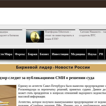
ардеры
Платформа Ethereum -
Сатоши Накамото - та
ируют в биткоин
стоит ли инвестировать в
создатель BTC
токен ETH?
сти Мира
Форекс
Биржи
Бизнес
Инвестиции
Медицина
Наука
PR
Биржевой лидер
Новости России
»
зор следит за публикациями СМИ о решении суда
Одному из агентств Санкт-Петербурга было вынесено предупреждение 
Роскомнадзора за перепечатку решений, принятых судами. Данное дел
может стать прецедентом в вопросах отношений надзорного ведомства
массовой информации.
Агентство, которое получило вышеуказанное предупреждение от ведомс
название «Судебные решения РФ». Именно ого и опубликовало четы