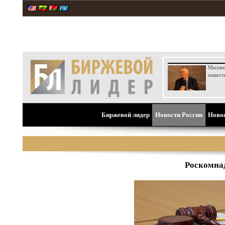
Милли
инвест
Биржевой лидер
Новости России
Ново
Роскомнад