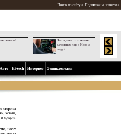
Поиск по сайту »
Подписка на новости »
инственный
Что ждать от основных
валютных пар в Новом
году?
Aвто
Hi-tech
Интернет
Энциклопедия
со стороны
о, кстати,
 и средств
тва, носит
ре текста