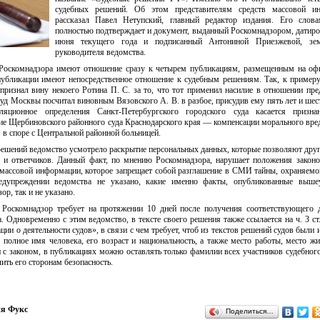
судебных решений. Об этом представителям средств массовой и
рассказал Павел Нетупский, главный редактор издания. Его словам
полностью подтверждает и документ, выданный Роскомнадзором, датир
июня текущего года и подписанный Антониной Приезжевой, зем
руководителя ведомства.
и Роскомнадзора имеют отношение сразу к четырем публикациям, размещенным на о
и публикации имеют непосредственное отношение к судебным решениям. Так, к примеру
признал вину некоего Ротина П. С. за то, что тот применил насилие в отношении пре
уд Москвы посчитал виновным Вязовского А. В. в разбое, присудив ему пять лет и шес
яционное определения Санкт-Петербургского городского суда касается призна
ние Щербиновского районного суда Краснодарского края — компенсации морального вре
. в споре с Центральной районной больницей.
решений ведомство усмотрело раскрытие персональных данных, которые позволяют др
к и ответчиков. Данный факт, по мнению Роскомнадзора, нарушает положения законо
 массовой информации, которое запрещает собой разглашение в СМИ тайны, охраняемо
едупреждении ведомства не указано, какие именно факты, опубликованные выше
ор, так и не указано.
Роскомнадзор требует на протяжении 10 дней после получения соответствующего 
. Одновременно с этим ведомство, в тексте своего решения также ссылается на ч. 3 ст.
ции о деятельности судов», в связи с чем требует, чтоб из текстов решений судов были
полное имя человека, его возраст и национальность, а также место работы, место жи
 с законом, в публикациях можно оставлять только фамилии всех участников судебного
ить его сторонам безопасность.
я Фукс
Поделиться…