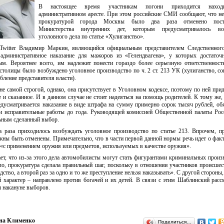
В настоящее время участникам погони приходится наход
административном аресте. При этом российские СМИ сообщают, что не
прокуратурой города Москвы было два раза отменено поста
Министерства внутренних дет, которым предусматривалось во
уголовного дела по статье «Хулиганство».
 Twitter Владимир Маркин, являющийся официальным представителем Следственного
административное наказание для мажоров из «Гелендвагена», у которых достаточ
ым. Вероятнее всего, им надлежит понести гораздо более серьезную ответственност
столицы было возбуждено уголовное производство по ч. 2 ст. 213 УК (хулиганство, с
рбление представителя власти).
 самой строгой, однако, она присутствует в Уголовном кодексе, поэтому по ней прид
е и сказанное. И в данном случае не стоит надеяться на помощь родителей. К тому же,
редусматривается наказание в виде штрафа на сумму примерно сорок тысяч рублей, об
ли исправительные работы до года. Руководящей комиссией Общественной палаты Ро
льным сделанный выбор.
раза приходилось возбуждать уголовное производство по статье 213. Впрочем, п
жны быть отменены. Примечательно, что в части первой данной нормы речь идет о фак
«с применением оружия или предметов, используемых в качестве оружия».
, что из-за этого дела автомобилисты могут стать фигурантами криминальных произ
ло, прокуратура сделала правильный шаг, поскольку в отношении участников происше
тво, а второй раз за одно и то же преступление нельзя наказывать». С другой стороны,
 характер – направлено против богачей и их детей. В связи с этим Шаблинский расс
 накануне выборов.
на Клименко
Поделиться…