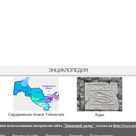
ЭНЦИКЛОПЕДИЯ
Сырдарьинская область Узбекистана
Будва
ном использовании материалов сайта
"Биржевой лидер"
ссылка на
http://www.pro
айте
Реклама на сайте
Партнерам
Авторам
Наши контакты