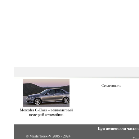
Севастополь
Mercedes C-Class – великолепный
немецкий автомобиль
При полном или частич
© Masterforex-V 2005 - 2024
О с