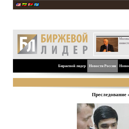
Милли
инвест
Биржевой лидер
Новости России
Ново
Преследование 