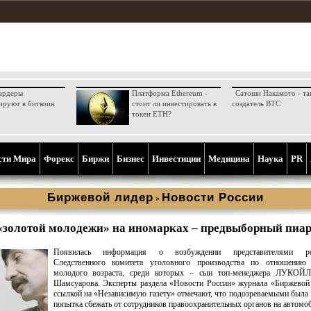
ардеры
Платформа Ethereum -
Сатоши Накамото - та
ируют в биткоин
стоит ли инвестировать в
создатель BTC
токен ETH?
сти Мира
Форекс
Биржи
Бизнес
Инвестиции
Медицина
Наука
PR
Биржевой лидер
Новости России
»
«золотой молодежи» на иномарках – предвыборный пиа
Появилась информация о возбуждении представителями рос
Следственного комитета уголовного производства по отношени
молодого возраста, среди которых – сын топ-менеджера ЛУКОЙЛ
Шамсуарова. Эксперты раздела «Новости России» журнала «Биржевой
ссылкой на «Независимую газету» отмечают, что подозреваемыми была
попытка сбежать от сотрудников правоохранительных органов на автомоб