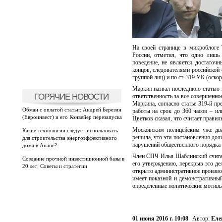
На своей странице в микроблоге
России, отметил, что одно лишь 
поведение, не является достаточн
концов, следователями российской 
группой лиц) и по ст. 319 УК (оско
Маркин назвал последнюю статью не
ГОРЯЧИЕ НОВОСТИ
ответственность за все совершенно
Маркина, согласно статье 319-й п
Обман с оплатой статьи: Андрей Березин
работы на срок до 360 часов – и
(Евроинвест) и его Конвейер перезапуска
Цветков сказал, что считает прави
Московским полицейским уже два 
Какие технологии следует использовать
решила, что эти постановления дол
для строительства энергоэффективного
нарушений общественного порядка 
дома в Анапе?
Член СПЧ Илья Шаблинский считает
Создание прочной инвестиционной базы в
его утверждению, перекрыв это де
20 лет: Советы и стратегии
открыто административное производс
имеет показной и демонстративный
определенные политические мотивы
01 июня 2016 г. 10:08
Автор:
Еле