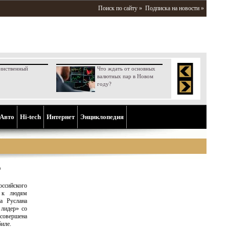
Поиск по сайту »
Подписка на новости »
инственный
Что ждать от основных
валютных пар в Новом
году?
Aвто
Hi-tech
Интернет
Энциклопедия
р
сийского
ю к людям
а Руслана
 лидер» со
 совершена
иле.