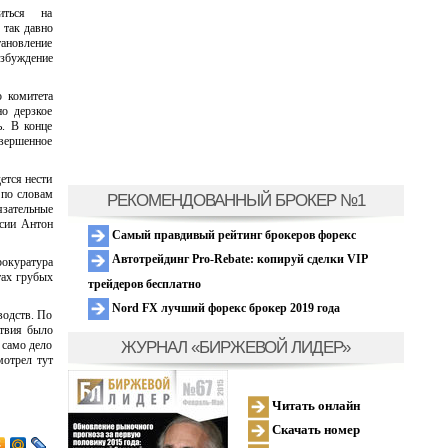
иться на
 так давно
новление
збуждение
 комитета
но дерзкое
ь. В конце
овершенное
ется нести
 по словам
РЕКОМЕНДОВАННЫЙ БРОКЕР №1
язательные
ссии Антон
Самый правдивый рейтинг брокеров форекс
Автотрейдинг Pro-Rebate: копируй сделки VIP
рокуратура
тах грубых
трейдеров бесплатно
Nord FX лучший форекс брокер 2019 года
водств. По
ствия было
ЖУРНАЛ «БИРЖЕВОЙ ЛИДЕР»
 само дело
мотрел тут
Читать онлайн
Скачать номер