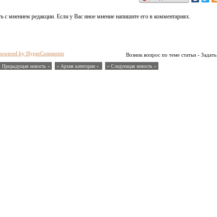
ь с мнением редакции. Если у Вас иное мнение напишите его в комментариях.
powered by HyperComments
Возник вопрос по теме статьи - Задать
« Предыдущая новость «
» Архив категории «
» Следующая новость »