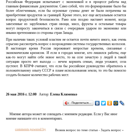
Российская Федерация испытывает с экономикой и в процессе работы над
главным финансовым документом. Само собой, что это формирование было бы
более облегченным, если бы огромные суммы денег не были потрачены на
приобретение продуктов за границей. Кроме этого, все еще актуальным остается
вопрос продуктовой безопасности. Рано или поздно настанет момент, когда
завезенные из зарубежных стран овощи, мясо, фрукты и остальные товары
могут попросту закончиться в связи с очередным ударом по экономике или
иными претензиями со стороны стран Запада.
При наличии таких условий властям не остается почти ничего иного, как очень
серьезно рассмотреть вопрос о возрождении системы государственных колхозов.
В настоящее время Россия переживает непростые времена, связанные с
экономическим кризисом. И если в городах многие, кто лишился работы, еще
как-то могут найти себе новое место, то на селе зачастую у людей в такой
ситуации просто нет выхода — нечем кормить семью, люди уезжают, села
пустеют. В КПРФ считают, что если бы российское руководство обратилось к
положительному опыту СССР в плане использования земли, то это бы помогло
создать большое количество рабочих мест.
26 мая 2016 г. 12:00
Автор:
Елена Клименко
Поделиться…
Мнение автора может не совпадать с мнением редакции. Если у Вас иное
мнение напишите его в комментариях.
comments powered by
Возник вопрос по теме статьи - Задать вопрос »