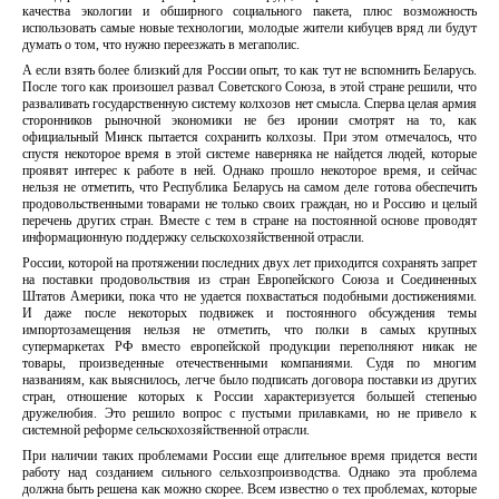
качества экологии и обширного социального пакета, плюс возможность
использовать самые новые технологии, молодые жители кибуцев вряд ли будут
думать о том, что нужно переезжать в мегаполис.
А если взять более близкий для России опыт, то как тут не вспомнить Беларусь.
После того как произошел развал Советского Союза, в этой стране решили, что
разваливать государственную систему колхозов нет смысла. Сперва целая армия
сторонников рыночной экономики не без иронии смотрят на то, как
официальный Минск пытается сохранить колхозы. При этом отмечалось, что
спустя некоторое время в этой системе наверняка не найдется людей, которые
проявят интерес к работе в ней. Однако прошло некоторое время, и сейчас
нельзя не отметить, что Республика Беларусь на самом деле готова обеспечить
продовольственными товарами не только своих граждан, но и Россию и целый
перечень других стран. Вместе с тем в стране на постоянной основе проводят
информационную поддержку сельскохозяйственной отрасли.
России, которой на протяжении последних двух лет приходится сохранять запрет
на поставки продовольствия из стран Европейского Союза и Соединенных
Штатов Америки, пока что не удается похвастаться подобными достижениями.
И даже после некоторых подвижек и постоянного обсуждения темы
импортозамещения нельзя не отметить, что полки в самых крупных
супермаркетах РФ вместо европейской продукции переполняют никак не
товары, произведенные отечественными компаниями. Судя по многим
названиям, как выяснилось, легче было подписать договора поставки из других
стран, отношение которых к России характеризуется большей степенью
дружелюбия. Это решило вопрос с пустыми прилавками, но не привело к
системной реформе сельскохозяйственной отрасли.
При наличии таких проблемами России еще длительное время придется вести
работу над созданием сильного сельхозпроизводства. Однако эта проблема
должна быть решена как можно скорее. Всем известно о тех проблемах, которые