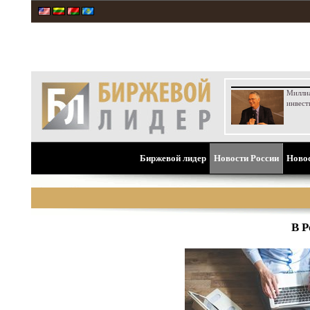
Милли
инвест
Биржевой лидер
Новости России
Ново
В Р