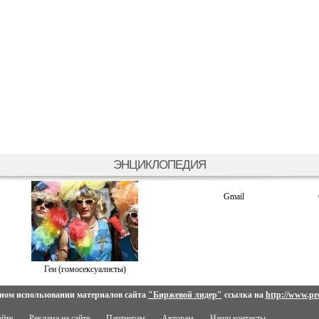
ЭНЦИКЛОПЕДИЯ
Gmail
Геи (гомосексуалисты)
ном использовании материалов сайта
"Биржевой лидер"
ссылка на
http://www.pro
айте
Реклама на сайте
Партнерам
Авторам
Наши контакты