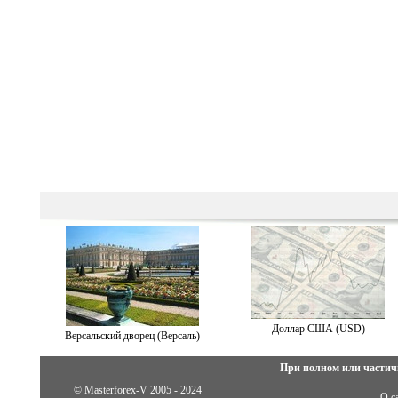
Доллар США (USD)
Версальский дворец (Версаль)
При полном или частич
© Masterforex-V 2005 - 2024
О с