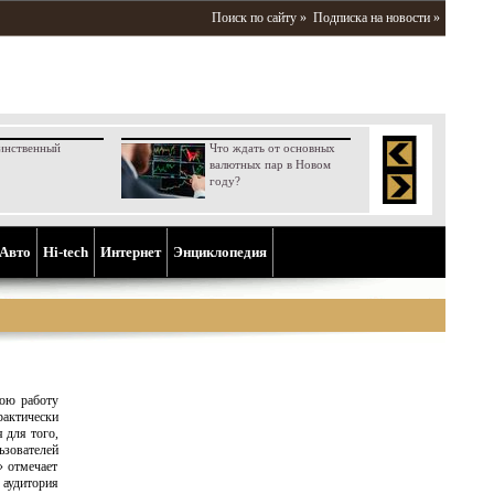
Поиск по сайту »
Подписка на новости »
инственный
Что ждать от основных
валютных пар в Новом
году?
Aвто
Hi-tech
Интернет
Энциклопедия
вою работу
рактически
 для того,
зователей
» отмечает
аудитория