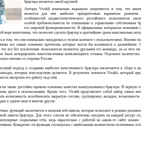
браузера является самой крупной.
Авторы Vivaldi изначально выражали уверенность в том, что имен
является для них наиболее приоритетным вариантом развития
особенностей среднестатистического российского пользователя зак
особой требовательности по отношению к управлению собственным б
его широкой функциональности. В официальных материалах компании 
ной мере выполнены, что позволит сделать браузер в кратчайшие сроки максимально по
 в том, что они изначально находились в тесном контакте с пользователями. Именно п
анены все самые основные претензии, которые могли бы возникнуть в дальнейшем. 
 что все без исключения пользователи являются друзьями его команды, из-за чего ни
льзя было игнорировать многочисленные появляющиеся отзывы. Огромное количество
упало именно со стороны России.
учший подход к созданию наиболее качественного браузера заключается в сборе и ан
ыводах, которые впоследствии делаются. В результате появился Vivaldi, который пре
сть настроить его работу под себя.
ты также достойно оценили основные качества вышеуказанного браузера. В первую о
ень прост в использовании. Кроме того, Vivaldi представляет собой набор самых н
ть возможность возобновлять закрытую сессию, группировку вкладок, возможность
док к одном окне и многие другие.
чных функций заключается в наличии веб-панели, которая позволяет в режиме реально
вой панели браузера. Для этого совсем не обязательно заходить на каждый ресурс от
пулярные социальные сети, ведь параллельно с работой на каком-то сайте можно 
ниями. Конкретно эта функция столкнулась с наибольшим количеством позитивных отз