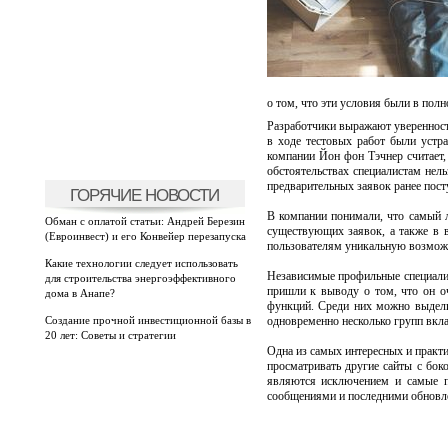
о том, что эти условия были в пол
Разработчики выражают уверенность
в ходе тестовых работ были устр
компании Йон фон Тэчнер считает,
обстоятельствах специалистам не
предварительных заявок ранее пост
ГОРЯЧИЕ НОВОСТИ
В компании понимали, что самый л
Обман с оплатой статьи: Андрей Березин
существующих заявок, а также в в
(Евроинвест) и его Конвейер перезапуска
пользователям уникальную возможно
Какие технологии следует использовать
Независимые профильные специалис
для строительства энергоэффективного
пришли к выводу о том, что он оч
дома в Анапе?
функций. Среди них можно выдели
Создание прочной инвестиционной базы в
одновременно несколько групп вкла
20 лет: Советы и стратегии
Одна из самых интересных и практи
просматривать другие сайты с боко
являются исключением и самые по
сообщениями и последними обновле