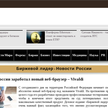
ардеры
Платформа Ethereum -
Сатоши Накамото - та
ируют в биткоин
стоит ли инвестировать в
создатель BTC
токен ETH?
сти Мира
Форекс
Биржи
Бизнес
Инвестиции
Медицина
Наука
PR
Биржевой лидер
Новости России
»
оссии заработал новый веб-браузер – Vivaldi
С сегодняшнего дня на территории Российской Федерации начинает с
абсолютно новый веб-браузер под названием Vivaldi. На протяжении п
целого года его разработчики проводили профессиональные тестирования
чтобы в конечном итоге представить на суд потенциальных поль
максимально качественный продукт. Деловое издание «Биржевой лидер
очень важный факт, касающийся того, что именно русскоговорящая 