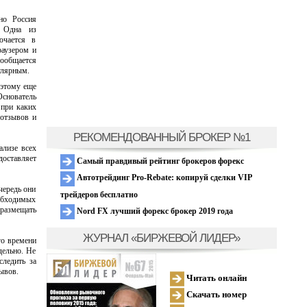
но Россия
. Одна из
лючается в
раузером и
сообщается
пулярным.
оэтому еще
Основатель
 при каких
 отзывов и
РЕКОМЕНДОВАННЫЙ БРОКЕР №1
ализе всех
доставляет
Самый правдивый рейтинг брокеров форекс
Автотрейдинг Pro-Rebate: копируй сделки VIP
чередь они
трейдеров бесплатно
еобходимых
 размещать
Nord FX лучший форекс брокер 2019 года
ЖУРНАЛ «БИРЖЕВОЙ ЛИДЕР»
го времени
дельно. Не
следить за
ывов.
Читать онлайн
Скачать номер