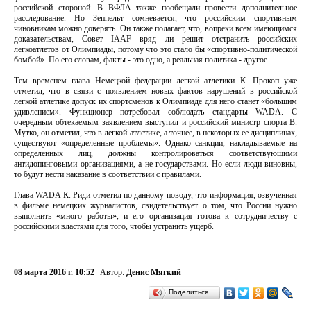
российской стороной. В ВФЛА также пообещали провести дополнительное
расследование. Но Зеппельт сомневается, что российским спортивным
чиновникам можно доверять. Он также полагает, что, вопреки всем имеющимся
доказательствам, Совет IAAF вряд ли решит отстранить российских
легкоатлетов от Олимпиады, потому что это стало бы «спортивно-политической
бомбой». По его словам, факты - это одно, а реальная политика - другое.
Тем временем глава Немецкой федерации легкой атлетики К. Прокоп уже
отметил, что в связи с появлением новых фактов нарушений в российской
легкой атлетике допуск их спортсменов к Олимпиаде для него станет «большим
удивлением». Функционер потребовал соблюдать стандарты WADA. С
очередным обтекаемым заявлением выступил и российский министр спорта В.
Мутко, он отметил, что в легкой атлетике, а точнее, в некоторых ее дисциплинах,
существуют «определенные проблемы». Однако санкции, накладываемые на
определенных лиц, должны контролироваться соответствующими
антидопинговыми организациями, а не государствами. Но если люди виновны,
то будут нести наказание в соответствии с правилами.
Глава WADA К. Риди отметил по данному поводу, что информация, озвученная
в фильме немецких журналистов, свидетельствует о том, что России нужно
выполнить «много работы», и его организация готова к сотрудничеству с
российскими властями для того, чтобы устранить ущерб.
08 марта 2016 г. 10:52
Автор:
Денис Мягкий
Поделиться…