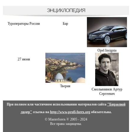
ЭНЦИКЛОПЕДИЯ
Туроператоры России
Бар
Opel Insignia
27 июня
Тверия
Смольянинов Артур
Сергеевич
При полном или частичном использовании материалов сайта
"Биржевой
лидер"
ссылка на
http://www.profi-forex.org
обязательна.
© Masterforex-V 2005 - 2024
Все права защищены.