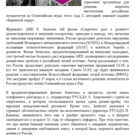
серьезным аргументом для
решения запретить
выступления российских
легкоатлетов на Олимпийских играх этого года. С ситуацией знакомит издание
«Биржевой лидер».
Журналист ARD Х. Зеппельт, чей фильм «Секретное дело о допинге»
демонстрировался в минувшее воскресенье, приходит к выводу, что, несмотря
на заявления спортивных чиновников, Россия продолжает допускать нарушения
требований Всемирного антидопингового агентства (WADA) и Международной
ассоциации легкоатлетических федераций (IAAF) в контексте борьбы с
допингом. Фильм Зеппельта, продемонстрированный на минувших выходных,
стал третьей частью большого расследования ARD, посвященного исследованию
допинговых проблем в российской легкой атлетике. Автор рассказывает о том,
что Россия продолжает допускать серьезные нарушения предписаний IAAF, и
все это практически накануне заседания Совета IAAF, где будет приниматься
решение о восстановлении Всероссийской федерации легкой атлетики (ВФЛА).
Это заседание пройдет 27 марта, и в случае негативного решения легкоатлеты из
России пропустят летние Олимпийские игры в Рио.
В продемонстрированном фильме Зеппельта, в частности, звучит запись
телефонного разговора и. о. гендиректора РУСАДА А. Анцелиович с одной из
спортсменок, в котором согласовывается время сдачи допинг-пробы, что
нарушает антидопинговый регламент. Кроме того, Зеппельт напомнил о
странных обстоятельствах смерти экс-исполнительного директора РУСАДА Н.
Камаева, занимавшего пост еще в декабре прошлого года, а в феврале
скончавшегося в возрасте 51 года от обширного инфаркта. При этом известно,
что при жизни бывший чиновник успел обратиться к западным журналистам,
заявив о намерении опубликовать книгу, в которой была затронута проблема
допинга в России.