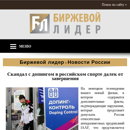
Поиск по сайту »
МЕНЮ
Биржевой лидер
Новости России
»
Скандал с допингом в российском спорте далек от
завершения
На немецком телевидении
вышел новый фильм, в
котором содержатся
дополнительные факты,
подтверждающие нарушения,
которые продолжает
допускать Россия
относительно
антидопинговых предписаний
IAAF, что представляется