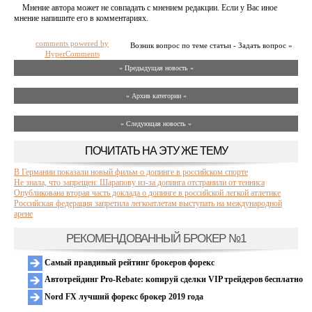
Мнение автора может не совпадать с мнением редакции. Если у Вас иное
мнение напишите его в комментариях.
comments powered by
Возник вопрос по теме статьи - Задать вопрос »
HyperComments
« Предыдущая новость «
» Архив категории «
» Следующая новость »
ПОЧИТАТЬ НА ЭТУ ЖЕ ТЕМУ
В Германии показали новый фильм о допинге в российском спорте
Не знала, что запрещен: Шарапову из-за допинга отстранили от тенниса
Опубликована вторая часть доклада о допинге в российской легкой атлетике
Российская федерация запретила легкоатлетам выступать на международной
арене
РЕКОМЕНДОВАННЫЙ БРОКЕР №1
Самый правдивый рейтинг брокеров форекс
Автотрейдинг Pro-Rebate: копируй сделки VIP трейдеров бесплатно
Nord FX лучший форекс брокер 2019 года