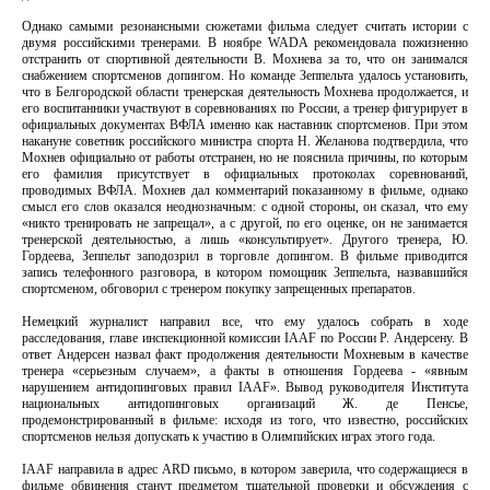
Однако самыми резонансными сюжетами фильма следует считать истории с
двумя российскими тренерами. В ноябре WADA рекомендовала пожизненно
отстранить от спортивной деятельности В. Мохнева за то, что он занимался
снабжением спортсменов допингом. Но команде Зеппельта удалось установить,
что в Белгородской области тренерская деятельность Мохнева продолжается, и
его воспитанники участвуют в соревнованиях по России, а тренер фигурирует в
официальных документах ВФЛА именно как наставник спортсменов. При этом
накануне советник российского министра спорта Н. Желанова подтвердила, что
Мохнев официально от работы отстранен, но не пояснила причины, по которым
его фамилия присутствует в официальных протоколах соревнований,
проводимых ВФЛА. Мохнев дал комментарий показанному в фильме, однако
смысл его слов оказался неоднозначным: с одной стороны, он сказал, что ему
«никто тренировать не запрещал», а с другой, по его оценке, он не занимается
тренерской деятельностью, а лишь «консультирует». Другого тренера, Ю.
Гордеева, Зеппельт заподозрил в торговле допингом. В фильме приводится
запись телефонного разговора, в котором помощник Зеппельта, назвавшийся
спортсменом, обговорил с тренером покупку запрещенных препаратов.
Немецкий журналист направил все, что ему удалось собрать в ходе
расследования, главе инспекционной комиссии IAAF по России Р. Андерсену. В
ответ Андерсен назвал факт продолжения деятельности Мохневым в качестве
тренера «серьезным случаем», а факты в отношения Гордеева - «явным
нарушением антидопинговых правил IAAF». Вывод руководителя Института
национальных антидопинговых организаций Ж. де Пенсье,
продемонстрированный в фильме: исходя из того, что известно, российских
спортсменов нельзя допускать к участию в Олимпийских играх этого года.
IAAF направила в адрес ARD письмо, в котором заверила, что содержащиеся в
фильме обвинения станут предметом тщательной проверки и обсуждения с