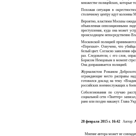
множестве полицейских, которые т
Похожая ситуация в окрестностях
столичному центру идут колонны М
Вероятно, властями Москвы ожидаю
объявленная оппозиционными лидер
преступления, куда она может ус
происходящем непосредственно Вла
Московской полицией принимаются
«Перехват». Озвучено, что убийц
белый цвет. Согласно заявления оф
раз. Следователи, с его слов, опр
Борисом Немцовым в момент стрел
Она допрашивается полицией.
Журналистом Романом Доброхотов
ограждающие место расправы над
готовился доклад на тему «Влади
российских военнослужащих к боев
Соболезнования по случаю расс
социальной сети «Твиттер» записа
рано или поздно накажут. Глава Ук
28 февраля 2015 г. 16:42
Автор:
А
Мнение автора может не совпадат