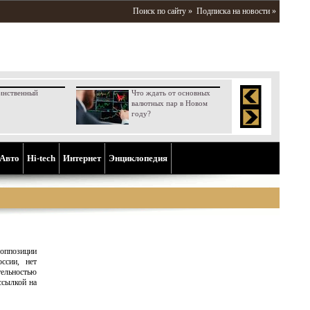
Поиск по сайту »
Подписка на новости »
инственный
Что ждать от основных
валютных пар в Новом
году?
Aвто
Hi-tech
Интернет
Энциклопедия
оппозиции
ссии, нет
льностью
ссылкой на