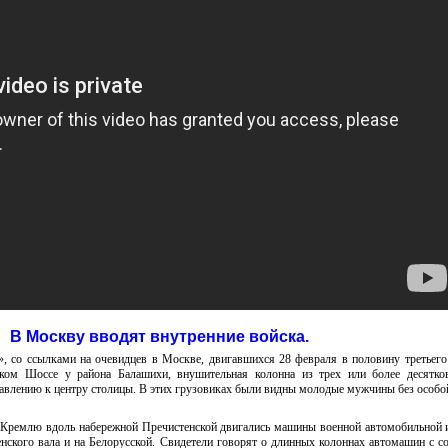
В Москву вводят внутренние войска.
, со ссылками на очевидцев в Москве, двигавшихся 28 февраля в половину третьего
ском Шоссе у района Балашихи, внушительная колонна из трех или более десятко
равлению к центру столицы. В этих грузовиках были видны молодые мужчины без особо
к Кремлю вдоль набережной Пречистенской двигались машины военной автомобильной 
нского вала и на Белорусской. Свидетели говорят о длинных колоннах автомашин с с