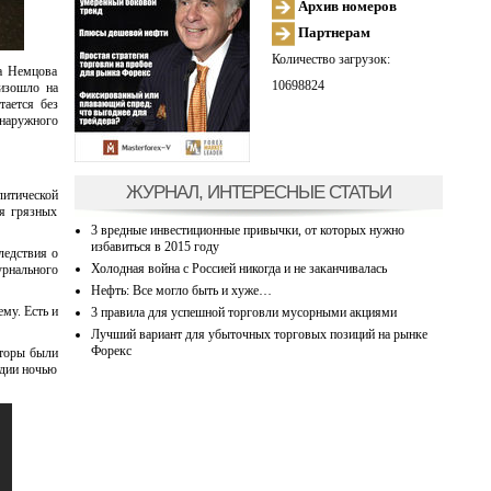
Архив номеров
Партнерам
Количество загрузок:
а Немцова
10698824
оизошло на
тается без
 наружного
ЖУРНАЛ, ИНТЕРЕСНЫЕ СТАТЬИ
литической
ся грязных
3 вредные инвестиционные привычки, от которых нужно
избавиться в 2015 году
ледствия о
Холодная война с Россией никогда и не заканчивалась
урнального
Нефть: Все могло быть и хуже…
му. Есть и
3 правила для успешной торговли мусорными акциями
Лучший вариант для убыточных торговых позиций на рынке
Форекс
аторы были
едии ночью