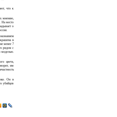
ают, что к
их мнению,
. На место
ладывает о
ссии.
 названием
ыкрашена в
не менее 7
то рядом с
я моделью.
го цвета,
ворят, им
ичастность
нко. Он в
то убийцев