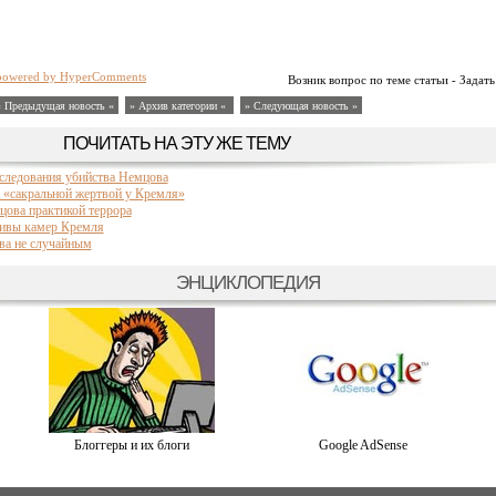
powered by HyperComments
Возник вопрос по теме статьи - Задать
« Предыдущая новость «
» Архив категории «
» Следующая новость »
ПОЧИТАТЬ НА ЭТУ ЖЕ ТЕМУ
следования убийства Немцова
 «сакральной жертвой у Кремля»
цова практикой террора
тивы камер Кремля
ва не случайным
ЭНЦИКЛОПЕДИЯ
Блоггеры и их блоги
Google AdSense