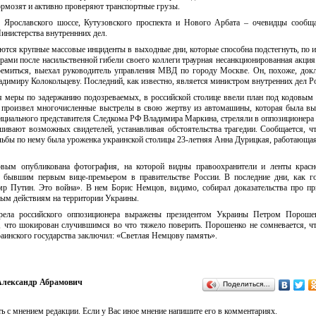
ормозят и активно проверяют транспортные грузы.
 Ярославского шоссе, Кутузовского проспекта и Нового Арбата – очевидцы сообщ
инистерства внутреннних дел.
тся крупные массовые инциденты в выходные дни, которые способна подстегнуть, по 
ами после насильственной гибели своего коллеги траурная несанкционированная акция
тремиться, выехал руководитель управления МВД по городу Москве. Он, похоже, док
димиру Колокольцеву. Последний, как известно, является министром внутренних дел Ро
 меры по задержанию подозреваемых, в российской столице ввели план под кодовым
а произвел многочисленные выстрелы в свою жертву из автомашины, которая была в
ициального представителя Следкома РФ Владимира Маркина, стреляли в оппозиционера 
ашивают возможных свидетелей, устанавливая обстоятельства трагедии. Сообщается, ч
ьбы по нему была уроженка украинской столицы 23-летняя Анна Дурицкая, работающа
ым опубликована фотография, на которой видны правоохранители и ленты красно
 бывшим первым вице-премьером в правительстве России. В последние дни, как го
мр Путин. Это война». В нем Борис Немцов, видимо, собирал доказательства про пр
ым действиям на территории Украины.
трела российского оппозиционера выражены президентом Украины Петром Пороше
л, что шокирован случившимся во что тяжело поверить. Порошенко не сомневается, ч
раинского государства заключил: «Светлая Немцову память».
лександр Абрамович
Поделиться…
ь с мнением редакции. Если у Вас иное мнение напишите его в комментариях.