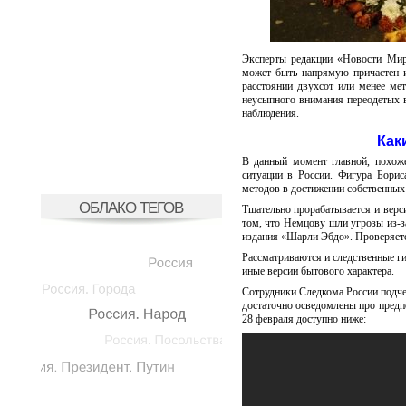
Эксперты редакции «Новости Мир
может быть напрямую причастен и
расстоянии двухсот или менее мет
неусыпного внимания переодетых 
наблюдения.
Как
В данный момент главной, похоже
ситуации в России. Фигура Борис
методов в достижении собственных 
ОБЛАКО ТЕГОВ
Тщательно прорабатывается и верси
том, что Немцову шли угрозы из-з
издания «Шарли Эбдо». Проверяетс
Рассматриваются и следственные ги
иные версии бытового характера.
Сотрудники Следкома России подчер
достаточно осведомлены про предп
28 февраля доступно ниже: