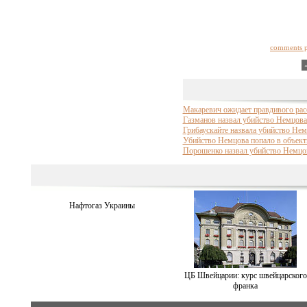
comments 
Макаревич ожидает правдивого рас
Газманов назвал убийство Немцова
Грибаускайте назвала убийство Нем
Убийство Немцова попало в объек
Порошенко назвал убийство Немцо
Нафтогаз Украины
ЦБ Швейцарии: курс швейцарского
франка