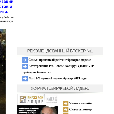
изации
стов и
нта.
в убийстве
вичи несут
РЕКОМЕНДОВАННЫЙ БРОКЕР №1
Самый правдивый рейтинг брокеров форекс
Автотрейдинг Pro-Rebate: копируй сделки VIP
трейдеров бесплатно
Nord FX лучший форекс брокер 2019 года
ЖУРНАЛ «БИРЖЕВОЙ ЛИДЕР»
Читать онлайн
Скачать номер