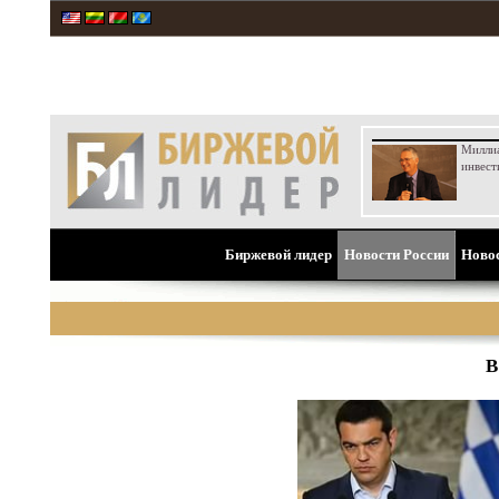
Милли
инвест
Биржевой лидер
Новости России
Ново
В