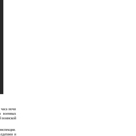
 часа ночи
в военных
й воинской
инспекции.
олдатами и