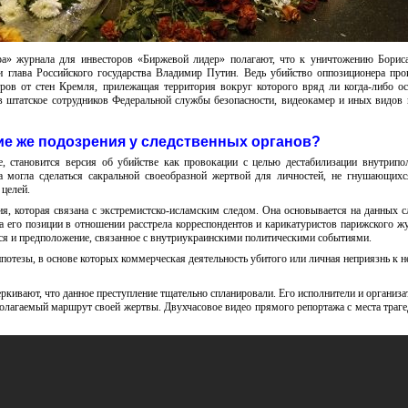
а» журнала для инвесторов «Биржевой лидер» полагают, что к уничтожению Борис
 глава Российского государства Владимир Путин. Ведь убийство оппозиционера пр
ров от стен Кремля, прилежащая территория вокруг которого вряд ли когда-либо ос
в штатское сотрудников Федеральной службы безопасности, видеокамер и иных видов
ие же подозрения у следственных органов?
, становится версия об убийстве как провокации с целью дестабилизации внутрипо
а могла сделаться сакральной своеобразной жертвой для личностей, не гнушающих
целей.
я, которая связана с экстремистско-исламским следом. Она основывается на данных с
а его позиции в отношении расстрела корреспондентов и карикатуристов парижского ж
я и предположение, связанное с внутриукраинскими политическими событиями.
потезы, в основе которых коммерческая деятельность убитого или личная неприязнь к не
кивают, что данное преступление тщательно спланировали. Его исполнители и организ
олагаемый маршрут своей жертвы. Двухчасовое видео прямого репортажа с места траг