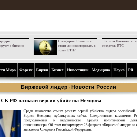
ардеры
Платформа Ethereum -
Сатоши Накамото - та
ируют в биткоин
стоит ли инвестировать в
создатель BTC
токен ETH?
сти Мира
Форекс
Биржи
Бизнес
Инвестиции
Медицина
Наука
PR
Биржевой лидер
Новости России
»
 СК РФ назвали версии убийства Немцова
Среди множества самых разных версий убийства лидера российской 
Бориса Немцова, публикуемых сейчас Следственным комитетом Ро
предположения о недовольстве Кремля политической деяте
оппозиционера. Об этом информирует 28 февраля «Биржевой лидер» со 
заявления Следкома Российской Федерации.