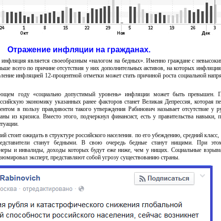
Отражение инфляции на гражданах.
, инфляция является своеобразным «налогом на бедных». Именно граждане с невысок
ьше всего по причине отсутствия у них дополнительных активов, на которых инфляция
оление инфляцией 12-процентной отметки может стать причиной роста социальной напр
дующем году «социально допустимый уровень» инфляции может быть превышен. 
ссийскую экономику указанных ранее факторов станет Великая Депрессия, которая пе
ентом в пользу правдивости такого утверждения Рабинович называет отсутствие у р
ны из кризиса. Вместо этого, подчеркнул финансист, есть у правительства навыки, 
туации.
й стоит ожидать в структуре российского населения. по его убеждению, средний класс, 
представители станут бедными. В свою очередь бедные станут нищими. При эт
неры и инвалиды, доходы которых будут еже ниже, чем у нищих. Социальные взрыв
езюмировал эксперт, представляют собой угрозу существованию страны.