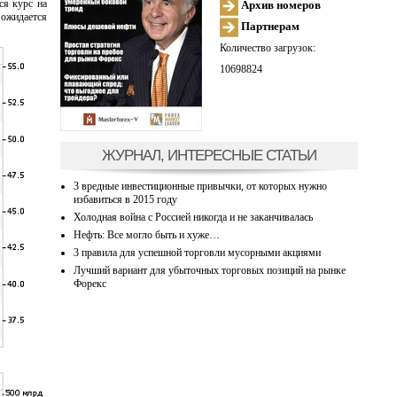
ся курс на
Архив номеров
 ожидается
Партнерам
Количество загрузок:
10698824
ЖУРНАЛ, ИНТЕРЕСНЫЕ СТАТЬИ
3 вредные инвестиционные привычки, от которых нужно
избавиться в 2015 году
Холодная война с Россией никогда и не заканчивалась
Нефть: Все могло быть и хуже…
3 правила для успешной торговли мусорными акциями
Лучший вариант для убыточных торговых позиций на рынке
Форекс