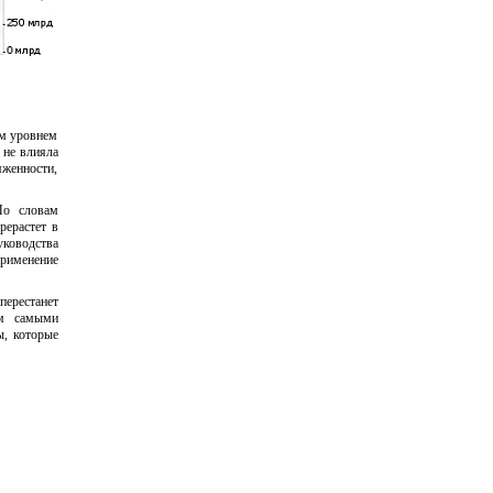
им уровнем
 не влияла
яженности,
По словам
рерастет в
уководства
применение
перестанет
ом самыми
ы, которые