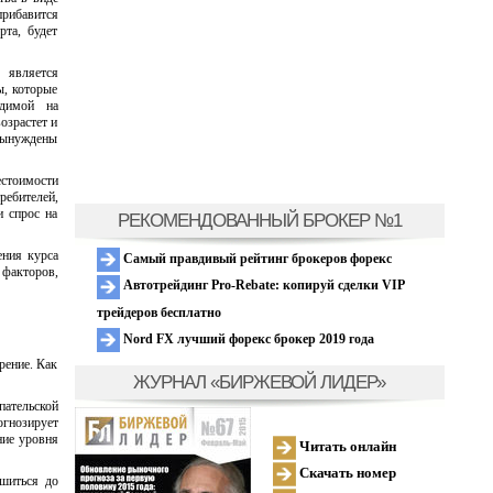
прибавится
рта, будет
 является
ы, которые
одимой на
озрастет и
 вынуждены
стоимости
ребителей,
и спрос на
РЕКОМЕНДОВАННЫЙ БРОКЕР №1
ения курса
Самый правдивый рейтинг брокеров форекс
 факторов,
Автотрейдинг Pro-Rebate: копируй сделки VIP
трейдеров бесплатно
Nord FX лучший форекс брокер 2019 года
рение. Как
ЖУРНАЛ «БИРЖЕВОЙ ЛИДЕР»
пательской
огнозирует
ние уровня
Читать онлайн
Скачать номер
ушиться до