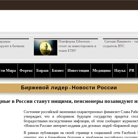
ардеры
Платформа Ethereum -
Сатоши Накамото - та
ируют в биткоин
стоит ли инвестировать в
создатель BTC
токен ETH?
сти Мира
Форекс
Биржи
Бизнес
Инвестиции
Медицина
Наука
PR
Биржевой лидер
Новости России
»
дные в России станут нищими, пенсионеры позавидуют 
Состояние российской экономики охарактеризовал финансист Слава Раб
утверждает, что в обозримом будущем государству придется стол
безрадостными последствиями инфляции, об этом сообщают журналис
«Новости России» интернет-издания для деловых людей «Биржевой лиде
В рамках публикации на своей странице в социальной сети Facebook
отметил, что в ближайшем будущем к проблемам российского государс