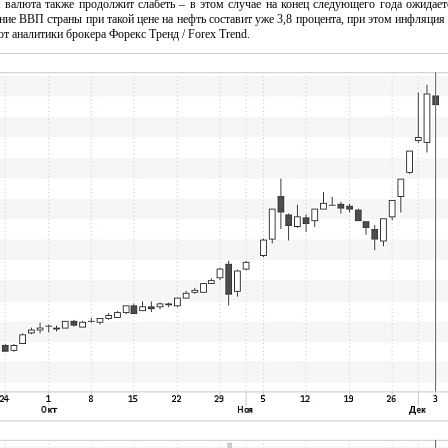
я валюта также продолжит слабеть – в этом случае на конец следующего года ожидает
ение ВВП страны при такой цене на нефть составит уже 3,8 процента, при этом инфляция
ют аналитики брокера Форекс Тренд / Forex Trend.