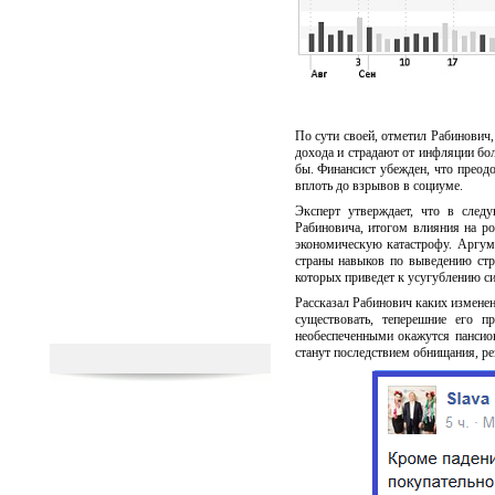
По сути своей, отметил Рабинович
дохода и страдают от инфляции бол
бы. Финансист убежден, что преод
вплоть до взрывов в социуме.
Эксперт утверждает, что в сле
Рабиновича, итогом влияния на ро
экономическую катастрофу. Аргум
страны навыков по выведению стра
которых приведет к усугублению си
Рассказал Рабинович каких изменени
существовать, теперешние его 
необеспеченными окажутся пансио
станут последствием обнищания, р