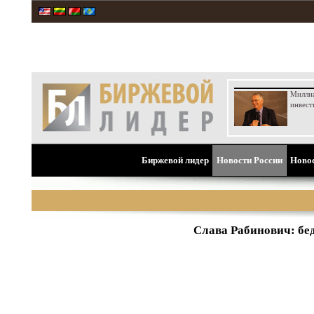
Милли
инвест
Биржевой лидер
Новости России
Ново
Слава Рабинович: бе