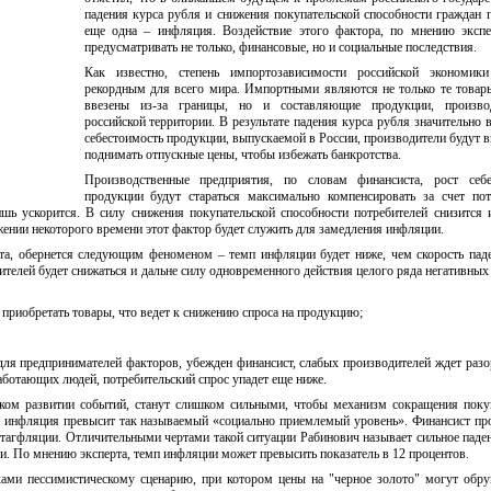
падения курса рубля и снижения покупательской способности граждан 
еще одна – инфляция. Воздействие этого фактора, по мнению экспе
предусматривать не только, финансовые, но и социальные последствия.
Как известно, степень импортозависимости российской экономики
рекордным для всего мира. Импортными являются не только те товар
ввезены из-за границы, но и составляющие продукции, произв
российской территории. В результате падения курса рубля значительно в
себестоимость продукции, выпускаемой в России, производители будут
поднимать отпускные цены, чтобы избежать банкротства.
Производственные предприятия, по словам финансиста, рост себе
продукции будут стараться максимально компенсировать за счет пот
шь ускорится. В силу снижения покупательской способности потребителей снизится 
ении некоторого времени этот фактор будет служить для замедления инфляции.
рта, обернется следующим феноменом – темп инфляции будет ниже, чем скорость пад
телей будет снижаться и дальне силу одновременного действия целого ряда негативных
 приобретать товары, что ведет к снижению спроса на продукцию;
для предпринимателей факторов, убежден финансист, слабых производителей ждет разо
работающих людей, потребительский спрос упадет еще ниже.
ом развитии событий, станут слишком сильными, чтобы механизм сокращения поку
, инфляция превысит так называемый «социально приемлемый уровень». Финансист пр
стагфляции. Отличительными чертами такой ситуации Рабинович называет сильное паде
. По мнению эксперта, темп инфляции может превысить показатель в 12 процентов.
ками пессимистическому сценарию, при котором цены на "черное золото" могут обр