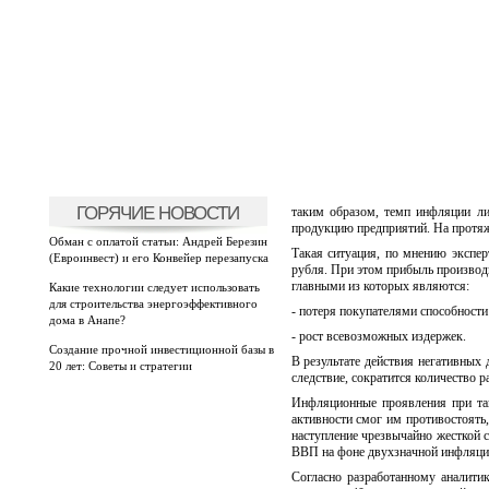
ГОРЯЧИЕ НОВОСТИ
таким образом, темп инфляции ли
продукцию предприятий. На протяж
Обман с оплатой статьи: Андрей Березин
Такая ситуация, по мнению экспе
(Евроинвест) и его Конвейер перезапуска
рубля. При этом прибыль производи
главными из которых являются:
Какие технологии следует использовать
для строительства энергоэффективного
- потеря покупателями способности
дома в Анапе?
- рост всевозможных издержек.
Создание прочной инвестиционной базы в
В результате действия негативных 
20 лет: Советы и стратегии
следствие, сократится количество 
Инфляционные проявления при так
активности смог им противостоять
наступление чрезвычайно жесткой 
ВВП на фоне двухзначной инфляции
Согласно разработанному аналити