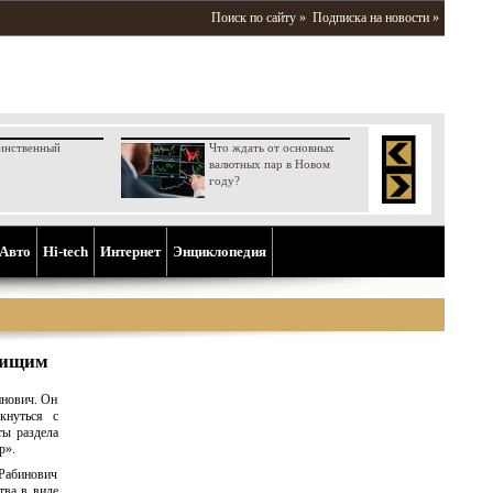
Поиск по сайту »
Подписка на новости »
инственный
Что ждать от основных
валютных пар в Новом
году?
Aвто
Hi-tech
Интернет
Энциклопедия
нищим
инович. Он
кнуться с
ты раздела
р».
 Рабинович
тва в виде