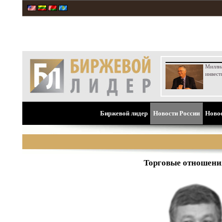
Милли
инвест
Биржевой лидер
Новости России
Ново
Торговые отношения