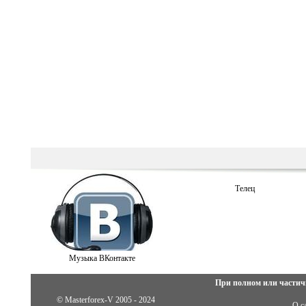
Телец
Музыка ВКонтакте
При полном или частич
© Masterforex-V 2005 - 2024
О с