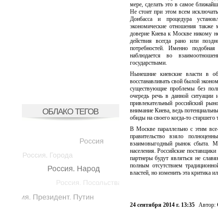
мере, сделать это в самое ближайш
Не стоит при этом всем исключать
Донбасса и процедура установ
экономические отношения также 
доверие Киева к Москве никому не
действия всегда рано или поздн
потребностей. Именно подобна
наблюдается во взаимоотноше
государствами.
Нынешние киевские власти в об
восстанавливать свой былой эконом
существующие проблемы без полн
очередь речь в данной ситуации 
привлекательный российский рын
ОБЛАКО ТЕГОВ
внимание Киева, ведь потенциальн
обиды на своего когда-то старшего 
В Москве параллельно с этим все
правительство взяло полноценн
взаимовыгодный рынок сбыта. Мо
населения. Российские поставщики 
партнеры будут являться не слав
полным отсутствием традиционной
властей, но изменить эта критика и
24 сентября 2014 г. 13:35
Автор: