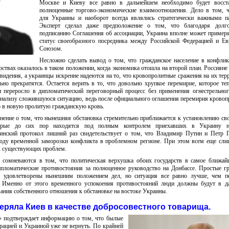
Москве и Киеву все равно в дальнейшем необходимо будет восста
полноценные торгово-экономические взаимоотношения. Дело в том, 
для Украины и наоборот всегда являлись стратегически важными па
Эксперт сделал даже предположение о том, что благодаря долг
подписанию Соглашения об ассоциации, Украина вполне может примеря
статус своеобразного посредника между Российской Федерацией и Е
Союзом.
Несложно сделать вывод о том, что гражданское население в конфл
ствах оказалось в таком положении, когда экономика отошла на второй план. Россияне
видения, а украинцы искренне надеются на то, что кровопролитные сражения на их тер
но прекратятся. Остается верить в то, что довольно хрупкое перемирие, которое те
 и переросло в дипломатический переговорный процесс без применения огнестрельно
нализу сложившуюся ситуацию, ведь после официального оглашения перемирия кровоп
о в новую пролитую гражданскую кровь.
нение о том, что нынешняя обстановка стремительно приближается к установлению св
торые до сих пор находятся под полным контролем приехавших в Украину н
Минский протокол лишний раз свидетельствует о том, что Владимир Путин и Петр 
оду временной заморозки конфликта в проблемном регионе. При этом всем еще сл
х существующих проблем.
 сомневаются в том, что политическая верхушка обоих государств в самое ближа
пломатические противостояния за полноценное руководство на Донбассе. Простые г
в удовлетворены нынешним положением дел, но ситуация все равно лучше, чем пе
. Именно от этого временного успокоения противостояний люди должны будут в д
ания собственного отношения к обстановке на востоке Украины.
еряла Киев в качестве добросовестного товарища.
» подтверждает информацию о том, что былые
ацией и Украиной уже не вернуть. По крайней