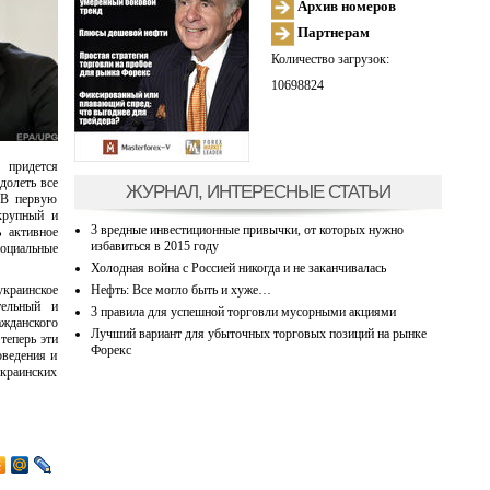
Архив номеров
Партнерам
Количество загрузок:
10698824
 придется
долеть все
ЖУРНАЛ, ИНТЕРЕСНЫЕ СТАТЬИ
 В первую
 крупный и
3 вредные инвестиционные привычки, от которых нужно
 активное
избавиться в 2015 году
социальные
Холодная война с Россией никогда и не заканчивалась
Нефть: Все могло быть и хуже…
украинское
тельный и
3 правила для успешной торговли мусорными акциями
жданского
Лучший вариант для убыточных торговых позиций на рынке
теперь эти
Форекс
оведения и
украинских