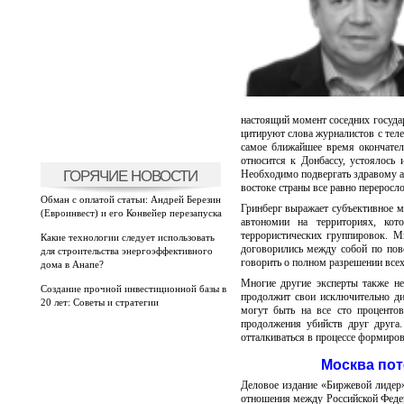
настоящий момент соседних государ
цитируют слова журналистов с теле
самое ближайшее время окончатель
относится к Донбассу, устоялось
ГОРЯЧИЕ НОВОСТИ
Необходимо подвергать здравому а
востоке страны все равно переросл
Обман с оплатой статьи: Андрей Березин
Гринберг выражает субъективное м
(Евроинвест) и его Конвейер перезапуска
автономии на территориях, ко
террористических группировок. 
Какие технологии следует использовать
договорились между собой по пов
для строительства энергоэффективного
говорить о полном разрешении все
дома в Анапе?
Многие другие эксперты также не
Создание прочной инвестиционной базы в
продолжит свои исключительно ди
20 лет: Советы и стратегии
могут быть на все сто проценто
продолжения убийств друг друга
отталкиваться в процессе формиров
Москва пот
Деловое издание «Биржевой лидер
отношения между Российской Федер