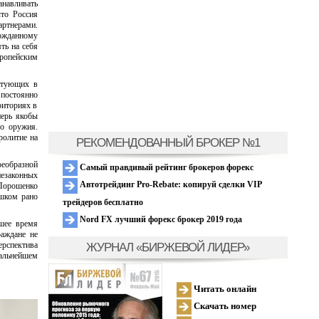
навливать
что Россия
ртнерами.
ожданному
ть на себя
вропейским
иктующих в
 постоянно
риториях в
перь якобы
го оружия.
ролитие на
РЕКОМЕНДОВАННЫЙ БРОКЕР №1
оеобразной
Самый правдивый рейтинг брокеров форекс
езаконных
Автотрейдинг Pro-Rebate: копируй сделки VIP
Порошенко
ишком рано
трейдеров бесплатно
Nord FX лучший форекс брокер 2019 года
йшее время
раждане не
ЖУРНАЛ «БИРЖЕВОЙ ЛИДЕР»
рспектива
альнейшем
Читать онлайн
Скачать номер