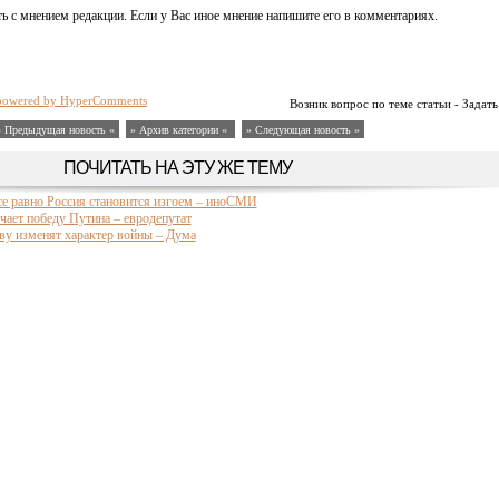
ь с мнением редакции. Если у Вас иное мнение напишите его в комментариях.
powered by HyperComments
Возник вопрос по теме статьи - Задать
« Предыдущая новость «
» Архив категории «
» Следующая новость »
ПОЧИТАТЬ НА ЭТУ ЖЕ ТЕМУ
се равно Россия становится изгоем – иноСМИ
ает победу Путина – евродепутат
ву изменят характер войны – Дума