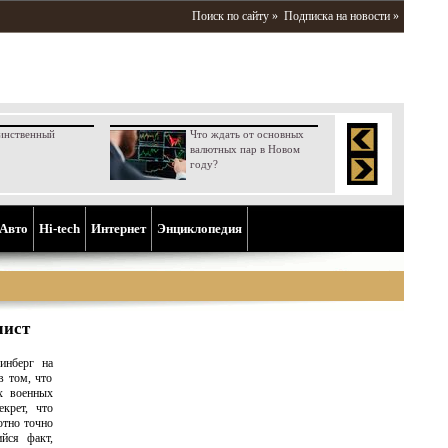
Поиск по сайту »
Подписка на новости »
инственный
Что ждать от основных
валютных пар в Новом
году?
Aвто
Hi-tech
Интернет
Энциклопедия
мист
инберг на
в том, что
х военных
крет, что
ютно точно
йся факт,