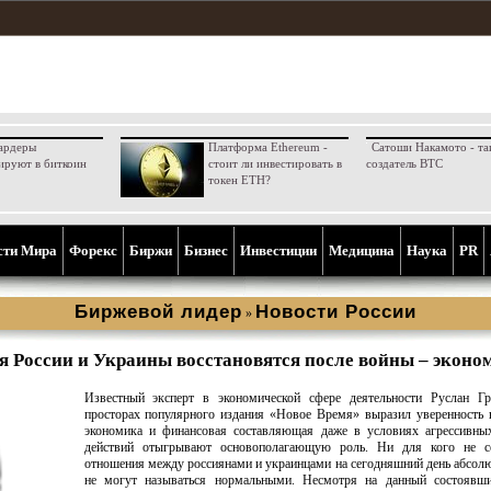
ардеры
Платформа Ethereum -
Сатоши Накамото - та
ируют в биткоин
стоит ли инвестировать в
создатель BTC
токен ETH?
сти Мира
Форекс
Биржи
Бизнес
Инвестиции
Медицина
Наука
PR
Биржевой лидер
Новости России
»
 России и Украины восстановятся после войны – эконо
Известный эксперт в экономической сфере деятельности Руслан Гр
просторах популярного издания «Новое Время» выразил уверенность 
экономика и финансовая составляющая даже в условиях агрессивны
действий отыгрывают основополагающую роль. Ни для кого не се
отношения между россиянами и украинцами на сегодняшний день абсол
не могут называться нормальными. Несмотря на данный состоявши