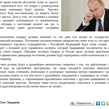
ее время властям абсолютно точно не удастся.
 вероятность того, что вопрос с руководством
ления перемирия будут решены. Торгово-
могут быть восстановлены, но вернуть былое
 удастся. Дело в том, что политика и военные
о начинают отталкиваться от экономических
я ситуация в настоящий момент как раз и
ниях между ранее дружескими соседними
язательном порядке должны понимать то, что рано или поздно их государству
ический потенциал. Постепенно уполномоченным специалистам станет ясно то, что прео
оценного торгового сотрудничества с Российской Федерацией будет очень сложно.
идет о большой доле украинского экспорта, который традиционно поставляется на
ок сбыта товаров. Обратные поставки товаров из России также должны привлекать
ые финансовые дивиденды постепенно должны будут перекрывать собой политические и 
товарища.
-таки должны будут в дальнейшем окончательно смириться с тем, что действующее 
ый курс на европейское пространство, где также находится довольно привлека
жно также учитывать ментальные и культурные перемены внутри украинского гра
должны понять то, что они могут в дальнейшем сотрудничать с украинцами, но только 
янскими братьями, а современными европейскими жителями с другими принципами п
 советской агрессии. Эксперты также могут неоднозначно относиться к решению 
ли удовлетворенность абсолютно ничего не сможет.
Олег Ланданов
Поделиться…