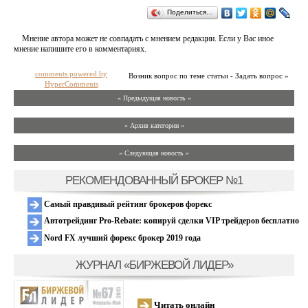
Поделиться…
Мнение автора может не совпадать с мнением редакции. Если у Вас иное
мнение напишите его в комментариях.
comments powered by
Возник вопрос по теме статьи - Задать вопрос »
HyperComments
« Предыдущая новость «
» Архив категории «
» Следующая новость »
РЕКОМЕНДОВАННЫЙ БРОКЕР №1
Самый правдивый рейтинг брокеров форекс
Автотрейдинг Pro-Rebate: копируй сделки VIP трейдеров бесплатно
Nord FX лучший форекс брокер 2019 года
ЖУРНАЛ «БИРЖЕВОЙ ЛИДЕР»
Читать онлайн