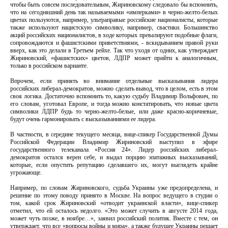
чтобы быть совсем последовательным, Жириновскому следовало бы вспомнить,
что на сегодняшний день так называемыми «имперками» в черно-желто-белых
цветах пользуются, например, ультраправые российские националисты, которые
также используют нацистскую символику, например, свастики. Большинство
акций российских националистов, в ходе которых превалируют подобные флаги,
сопровождаются и фашистскими приветствиями, - вскидыванием правой руки
вверх, как это делали в Третьем рейхе. Так что уходя от одних, как утверждает
Жириновский, «фашистских» цветов, ЛДПР может прийти к аналогичным,
только в российском варианте.
Впрочем, если принять во внимание отдельные высказывания лидера
российских либерал-демократов, можно сделать вывод, что в целом, есть в этом
своя логика. Достаточно вспомнить то, какую судьбу Владимир Вольфович, по
его словам, уготовал Европе, и тогда можно констатировать, что новые цвета
символики ЛДПР будь то черно-желто-белые, или даже красно-коричневые,
будут очень гармонировать с высказываниями ее лидера.
В частности, в середине текущего месяца, вице-спикер Государственной Думы
Российской Федерации Владимир Жириновский выступил в эфире
государственного телеканала «Россия 24». Лидер российских либерал-
демократов остался верен себе, и выдал порцию эпатажных высказываний,
которые, если опустить репутацию сделавшего их, могут выглядеть крайне
угрожающе.
Например, по словам Жириновского, судьба Украины уже предопределена, и
решение по этому поводу принято в Москве. На вопрос ведущего в студии о
том, какой срок Жириновский «отводит украинской власти», вице-спикер
отметил, что ей осталось недолго. «Это может случить в августе 2014 года,
может чуть позже, в ноябре…», заявил российский политик. Вместе с тем, он
утверждает, что все «вопросы войны и мира», а также будущее Украины решает