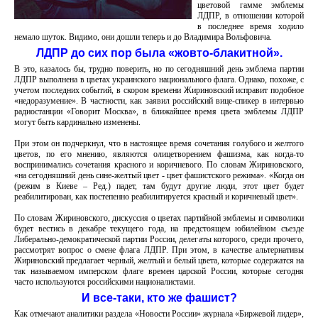
цветовой гамме эмблемы
ЛДПР, в отношении которой
в последнее время ходило
немало шуток. Видимо, они дошли теперь и до Владимира Вольфовича.
ЛДПР до сих пор была «жовто-блакитной».
В это, казалось бы, трудно поверить, но по сегодняшний день эмблема партии
ЛДПР выполнена в цветах украинского национального флага. Однако, похоже, с
учетом последних событий, в скором времени Жириновский исправит подобное
«недоразумение». В частности, как заявил российский вице-спикер в интервью
радиостанции «Говорит Москва», в ближайшее время цвета эмблемы ЛДПР
могут быть кардинально изменены.
При этом он подчеркнул, что в настоящее время сочетания голубого и желтого
цветов, по его мнению, являются олицетворением фашизма, как когда-то
воспринимались сочетания красного и коричневого. По словам Жириновского,
«на сегодняшний день сине-желтый цвет - цвет фашистского режима». «Когда он
(режим в Киеве – Ред.) падет, там будут другие люди, этот цвет будет
реабилитирован, как постепенно реабилитируется красный и коричневый цвет».
По словам Жириновского, дискуссия о цветах партийной эмблемы и символики
будет вестись в декабре текущего года, на предстоящем юбилейном съезде
Либерально-демократической партии России, делегаты которого, среди прочего,
рассмотрят вопрос о смене флага ЛДПР. При этом, в качестве альтернативы
Жириновский предлагает черный, желтый и белый цвета, которые содержатся на
так называемом имперском флаге времен царской России, которые сегодня
часто используются российскими националистами.
И все-таки, кто же фашист?
Как отмечают аналитики раздела «Новости России» журнала «Биржевой лидер»,