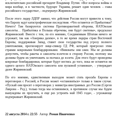
исключительно российский президент Владимир Путин. «Все вопросы войны и
мира вообще, и в частности, будущее Украина, решает один человек – глава
российского государства», - подчеркнул Жириновский.
После этого лидер ЛДПР заявил, что действия России могут привести к тому,
что Европу ждут катастрофические последствия. «Что останется от Прибалтики?
Ничего! Там базируются системы Противоракетной обороны, НАТОвские
самолеты… Прибалтика и Польша обречены, они будут сметены», предсказал
Жириновский. Вместе с тем, по его мнению, Соединенным Штатам ничего не
угрожает, так как «Америка далеко», в то же время лидеры стран Восточной
Европы, поддерживая Запад, ставят свои государства под угрозу полного
уничтожения, прогнозирует вице-спикер ГД РФ, который пригрозил этим
странам ковровыми бомбардировками. «Виноваты они сами. Мы не должны
допустить, чтобы ракеты и самолеты взлетели в сторону России, поэтому мы
должны будем их уничтожить за полчаса до взлета. Для этого будут проведены
ковровые бомбардировки, которые будут вестись до того, пока не останется ни
одного целого НАТОвского самолета или пусковой установки», - утверждает
далее Жириновский.
По его мнению, единственным выходом может стать просьба Европы о
переговорах с Россией, и Россия может «остановиться» только в таком случае.
«Пускай они просят о переговорах у министра иностранных дел России (Сергея
Лаврова – Ред.), только тогда мы остановимся, в противном случае мы будем
вынуждены их проучить, и еще раз устроить май 1945 года», - угрожающе
подчеркивает Жириновский.
22 августа 2014 г. 22:55
Автор:
Роман Иванченко