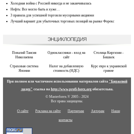
Холодная война с Россией никогда и не заканчивалась
Нефть: Все могло быть и хуже…
3 правила для успешной торговли мусорными акциями
Лучший вариант для убыточных торговых позиций на рынке Форекс
ЭНЦИКЛОПЕДИЯ
Повалий Таисия
Одноклассники - вход на
Столица Киргизии -
Николаевна
сайт
Бишкек
Страховая система
Налог на добавленную
Курс евро к украинской
Японии
стоимость (НДС)
гривне
При полном или частичном использовании материалов сайта
"Биржевой
лидер"
ссылка на
http://www.profi-forex.org
обязательна.
© Masterforex-V 2005 - 2024
Все права защищены.
О сайте
Реклама на сайте
Партнерам
Авторам
Наши
контакты