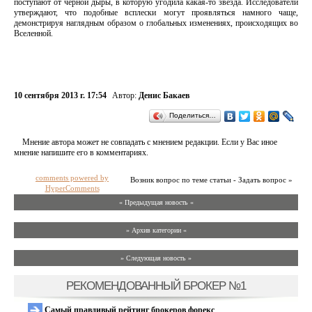
поступают от черной дыры, в которую угодила какая-то звезда. Исследователи
утверждают, что подобные всплески могут проявляться намного чаще,
демонстрируя наглядным образом о глобальных изменениях, происходящих во
Вселенной.
10 сентября 2013 г. 17:54
Автор:
Денис Бакаев
Поделиться…
Мнение автора может не совпадать с мнением редакции. Если у Вас иное
мнение напишите его в комментариях.
comments powered by
Возник вопрос по теме статьи - Задать вопрос »
HyperComments
« Предыдущая новость «
» Архив категории «
» Следующая новость »
РЕКОМЕНДОВАННЫЙ БРОКЕР №1
Самый правдивый рейтинг брокеров форекс