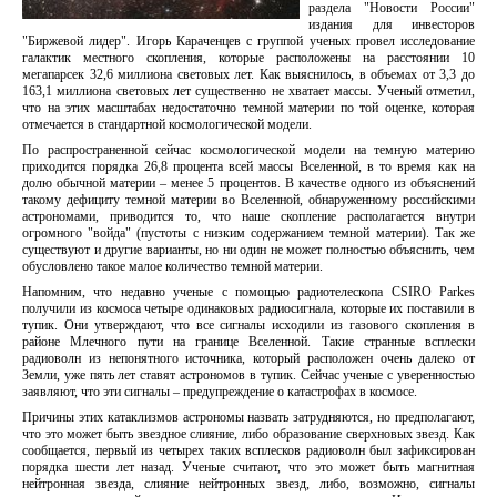
раздела "Новости России"
издания для инвесторов
"Биржевой лидер". Игорь Караченцев с группой ученых провел исследование
галактик местного скопления, которые расположены на расстоянии 10
мегапарсек 32,6 миллиона световых лет. Как выяснилось, в объемах от 3,3 до
163,1 миллиона световых лет существенно не хватает массы. Ученый отметил,
что на этих масштабах недостаточно темной материи по той оценке, которая
отмечается в стандартной космологической модели.
По распространенной сейчас космологической модели на темную материю
приходится порядка 26,8 процента всей массы Вселенной, в то время как на
долю обычной материи – менее 5 процентов. В качестве одного из объяснений
такому дефициту темной материи во Вселенной, обнаруженному российскими
астрономами, приводится то, что наше скопление располагается внутри
огромного "войда" (пустоты с низким содержанием темной материи). Так же
существуют и другие варианты, но ни один не может полностью объяснить, чем
обусловлено такое малое количество темной материи.
Напомним, что недавно ученые с помощью радиотелескопа CSIRO Parkes
получили из космоса четыре одинаковых радиосигнала, которые их поставили в
тупик. Они утверждают, что все сигналы исходили из газового скопления в
районе Млечного пути на границе Вселенной. Такие странные всплески
радиоволн из непонятного источника, который расположен очень далеко от
Земли, уже пять лет ставят астрономов в тупик. Сейчас ученые с уверенностью
заявляют, что эти сигналы – предупреждение о катастрофах в космосе.
Причины этих катаклизмов астрономы назвать затрудняются, но предполагают,
что это может быть звездное слияние, либо образование сверхновых звезд. Как
сообщается, первый из четырех таких всплесков радиоволн был зафиксирован
порядка шести лет назад. Ученые считают, что это может быть магнитная
нейтронная звезда, слияние нейтронных звезд, либо, возможно, сигналы