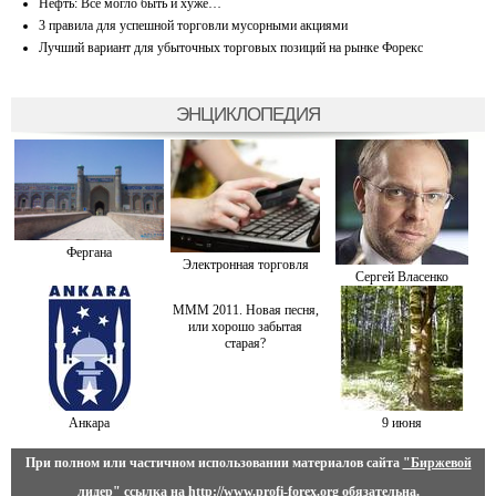
Нефть: Все могло быть и хуже…
3 правила для успешной торговли мусорными акциями
Лучший вариант для убыточных торговых позиций на рынке Форекс
ЭНЦИКЛОПЕДИЯ
Фергана
Электронная торговля
Сергей Власенко
МММ 2011. Новая песня,
или хорошо забытая
старая?
Анкара
9 июня
При полном или частичном использовании материалов сайта
"Биржевой
лидер"
ссылка на
http://www.profi-forex.org
обязательна.