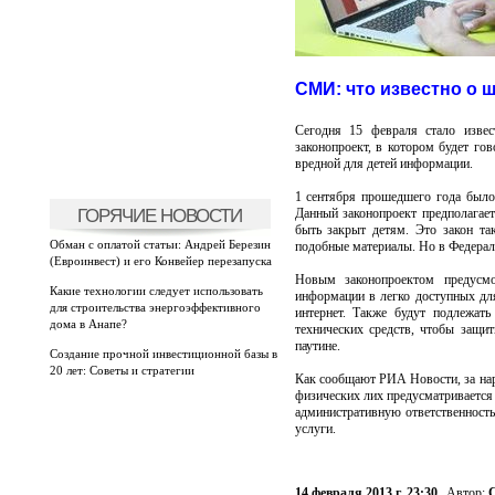
СМИ: что известно о 
Сегодня 15 февраля стало извес
законопроект, в котором будет гов
вредной для детей информации.
1 сентября прошедшего года было
ГОРЯЧИЕ НОВОСТИ
Данный законопроект предполагает
быть закрыт детям. Это закон та
Обман с оплатой статьи: Андрей Березин
подобные материалы. Но в Федераль
(Евроинвест) и его Конвейер перезапуска
Новым законопроектом предусмот
Какие технологии следует использовать
информации в легко доступных дл
для строительства энергоэффективного
интернет. Также будут подлежат
дома в Анапе?
технических средств, чтобы защи
паутине.
Создание прочной инвестиционной базы в
20 лет: Советы и стратегии
Как сообщают РИА Новости, за нару
физических лих предусматривается 
административную ответственност
услуги.
14 февраля 2013 г. 23:30
Автор:
С