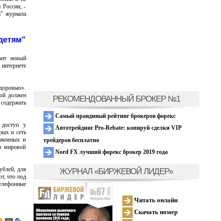
 России, -
а" журнала
детям"
рит новый
 интернете
здоровью».
рой должен
РЕКОМЕНДОВАННЫЙ БРОКЕР №1
 содержать
Самый правдивый рейтинг брокеров форекс
 доступ у
Автотрейдинг Pro-Rebate: копируй сделки VIP
рых и сеть
раммных и
трейдеров бесплатно
 в мировой
Nord FX лучший форекс брокер 2019 года
ублей, для
ЖУРНАЛ «БИРЖЕВОЙ ЛИДЕР»
т, что под
телефонные
Читать онлайн
Скачать номер