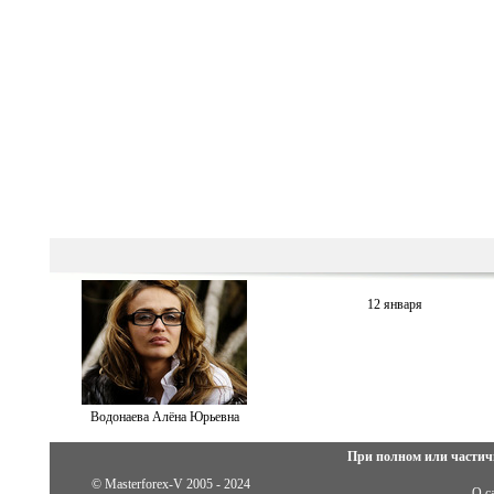
12 января
Водонаева Алёна Юрьевна
При полном или частич
© Masterforex-V 2005 - 2024
О с