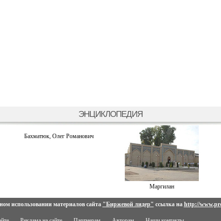
ЭНЦИКЛОПЕДИЯ
Бахматюк, Олег Романович
Маргилан
ном использовании материалов сайта
"Биржевой лидер"
ссылка на
http://www.pro
айте
Реклама на сайте
Партнерам
Авторам
Наши контакты