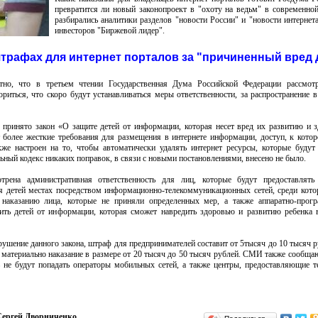
превратится ли новый законопроект в "охоту на ведьм" в современной
разбирались аналитики разделов "новости России" и "новости интернет
инвесторов "Биржевой лидер".
штрафах для интернет порталов за "причиненный вред 
тно, что в третьем чтении Государственная Дума Российской Федерации рассмот
ориться, что скоро будут устанавливаться меры ответственности, за распространение в
 принято закон «О защите детей от информации, которая несет вред их развитию и 
 более жесткие требования для размещения в интернете информации, доступ, к кото
кже настроен на то, чтобы автоматически удалять интернет ресурсы, которые будут
ный кодекс никаких поправок, в связи с новыми постановлениями, внесено не было.
рена административная ответственность для лиц, которые будут предоставлять
я детей местах посредством информационно-телекоммуникационных сетей, среди кото
ь наказанию лица, которые не приняли определенных мер, а также аппаратно-прог
тить детей от информации, которая сможет навредить здоровью и развитию ребенка
шение данного закона, штраф для предпринимателей составит от 5тысяч до 10 тысяч р
материально наказание в размере от 20 тысяч до 50 тысяч рублей. СМИ также сообщаю
ь не будут попадать операторы мобильных сетей, а также центры, предоставляющие 
ергей Дворниченко