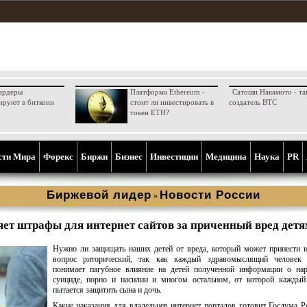
ардеры
Платформа Ethereum -
Сатоши Накамото - та
ируют в биткоин
стоит ли инвестировать в
создатель BTC
токен ETH?
сти Мира
Форекс
Биржи
Бизнес
Инвестиции
Медицина
Наука
PR
Биржевой лидер
Новости России
»
яет штрафы для интернет сайтов за приченный вред детя
Нужно ли защищать наших детей от вреда, который может принести и
вопрос риторический, так как каждый здравомыслящий человек 
понимает пагубное влияние на детей полученной информации о нар
суициде, порно и насилии и многом остальном, от которой каждый
пытается защитить сына и дочь.
Какие наказания для владельцев интернет порталов готовит Госдума Р