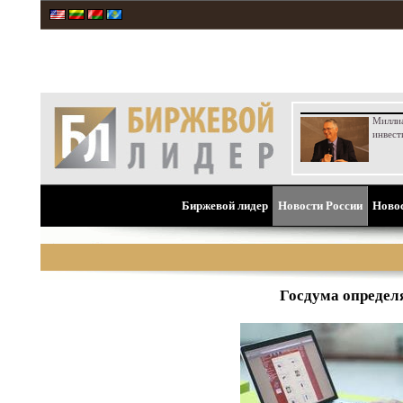
Милли
инвест
Биржевой лидер
Новости России
Ново
Госдума определ