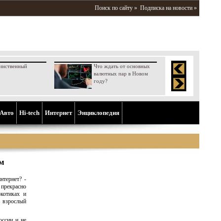
Поиск по сайту »
Подписка на новости »
инственный
Что ждать от основных
валютных пар в Новом
году?
Aвто
Hi-tech
Интернет
Энциклопедия
м
нтернет? -
прекрасно
котиках и
 взрослый
оссии и не