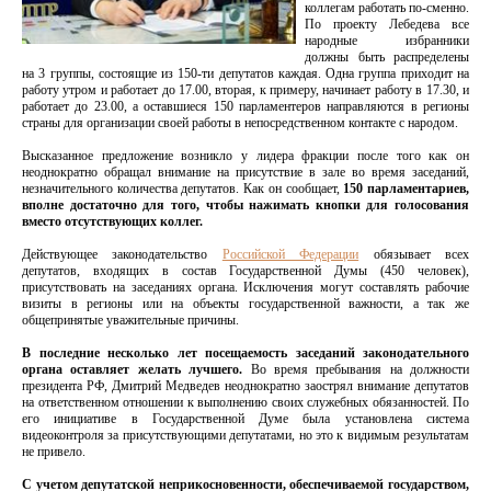
коллегам работать по-сменно.
По проекту Лебедева все
народные избранники
должны быть распределены
на 3 группы, состоящие из 150-ти депутатов каждая. Одна группа приходит на
работу утром и работает до 17.00, вторая, к примеру, начинает работу в 17.30, и
работает до 23.00, а оставшиеся 150 парламентеров направляются в регионы
страны для организации своей работы в непосредственном контакте с народом.
Высказанное предложение возникло у лидера фракции после того как он
неоднократно обращал внимание на присутствие в зале во время заседаний,
незначительного количества депутатов. Как он сообщает,
150 парламентариев,
вполне достаточно для того, чтобы нажимать кнопки для голосования
вместо отсутствующих коллег.
Действующее законодательство
Российской Федерации
обязывает всех
депутатов, входящих в состав Государственной Думы (450 человек),
присутствовать на заседаниях органа. Исключения могут составлять рабочие
визиты в регионы или на объекты государственной важности, а так же
общепринятые уважительные причины.
В последние несколько лет посещаемость заседаний законодательного
органа оставляет желать лучшего.
Во время пребывания на должности
президента РФ, Дмитрий Медведев неоднократно заострял внимание депутатов
на ответственном отношении к выполнению своих служебных обязанностей. По
его инициативе в Государственной Думе была установлена система
видеоконтроля за присутствующими депутатами, но это к видимым результатам
не привело.
С учетом депутатской неприкосновенности, обеспечиваемой государством,