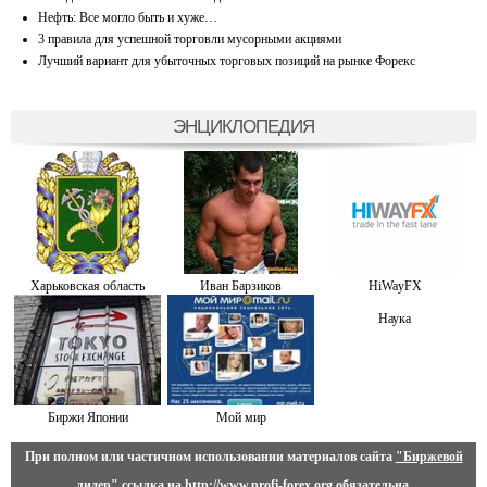
Нефть: Все могло быть и хуже…
3 правила для успешной торговли мусорными акциями
Лучший вариант для убыточных торговых позиций на рынке Форекс
ЭНЦИКЛОПЕДИЯ
Харьковская область
Иван Барзиков
HiWayFX
Наука
Биржи Японии
Мой мир
При полном или частичном использовании материалов сайта
"Биржевой
лидер"
ссылка на
http://www.profi-forex.org
обязательна.