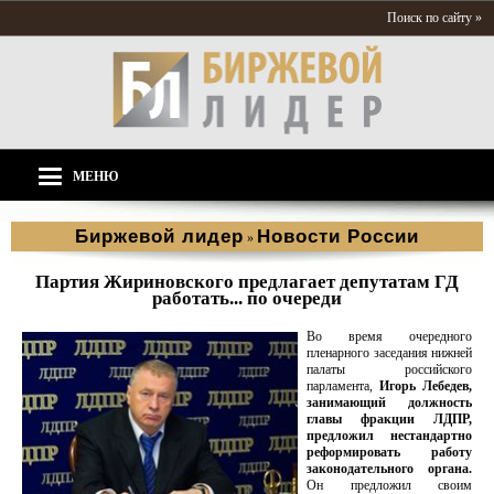
Поиск по сайту »
МЕНЮ
Биржевой лидер
Новости России
»
Партия Жириновского предлагает депутатам ГД
работать... по очереди
Во время очередного
пленарного заседания нижней
палаты российского
парламента,
Игорь Лебедев,
занимающий должность
главы фракции ЛДПР,
предложил нестандартно
реформировать работу
законодательного органа.
Он предложил своим