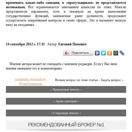
применить какие-либо санкции, к «прогульщикам» не представляется
возможным.
Все ограничивается замечанием комиссии по этике. Многие
представители парламента, хоть и покинули на время выполнения
государственных функций, занимаемые ранее должности, продолжают
осуществлять оперативный контроль в своих сферах. Это и вызывает низкую
явку на заседаниях.
14 сентября 2012 г. 17:11
Автор:
Евгений Попович
Поделиться…
Мнение автора может не совпадать с мнением редакции. Если у Вас иное
мнение напишите его в комментариях.
comments powered by
Возник вопрос по теме статьи - Задать вопрос »
HyperComments
« Предыдущая новость «
» Архив категории «
» Следующая новость »
РЕКОМЕНДОВАННЫЙ БРОКЕР №1