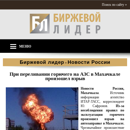
Поиск по сайту »
МЕНЮ
Биржевой лидер
Новости России
»
При переливании горючего на АЗС в Махачкале
произошел взрыв
Новости России,
Махачкала
. Источник
информации агентство
ИТАР-ТАСС, корреспондент
Ю. Сафронов.
Из-за
несоблюдения правил по
эксплуатации горючего
произошел взрыв на
автозаправке в Махачкале.
Чрезвычайное происшествие