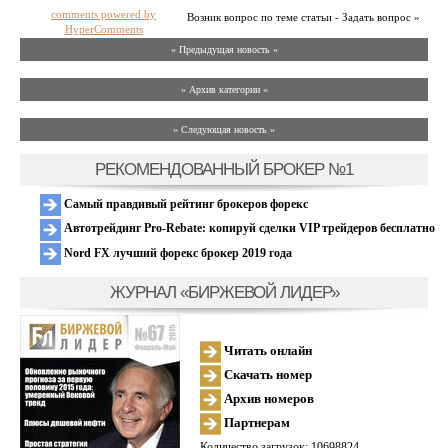
comments powered by
Возник вопрос по теме статьи - Задать вопрос »
HyperComments
« Предыдущая новость «
» Архив категории «
» Следующая новость »
РЕКОМЕНДОВАННЫЙ БРОКЕР №1
Самый правдивый рейтинг брокеров форекс
Автотрейдинг Pro-Rebate: копируй сделки VIP трейдеров бесплатно
Nord FX лучший форекс брокер 2019 года
ЖУРНАЛ «БИРЖЕВОЙ ЛИДЕР»
Читать онлайн
Скачать номер
Архив номеров
Партнерам
Количество загрузок: 10698824