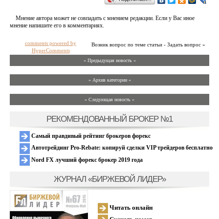
Мнение автора может не совпадать с мнением редакции. Если у Вас иное
мнение напишите его в комментариях.
comments powered by
Возник вопрос по теме статьи - Задать вопрос »
HyperComments
« Предыдущая новость «
» Архив категории «
» Следующая новость »
РЕКОМЕНДОВАННЫЙ БРОКЕР №1
Самый правдивый рейтинг брокеров форекс
Автотрейдинг Pro-Rebate: копируй сделки VIP трейдеров бесплатно
Nord FX лучший форекс брокер 2019 года
ЖУРНАЛ «БИРЖЕВОЙ ЛИДЕР»
Читать онлайн