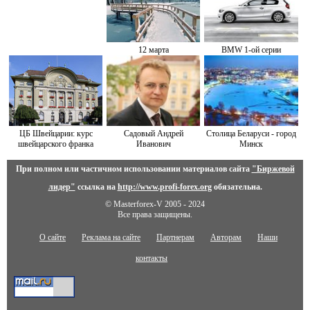
12 марта
BMW 1-ой серии
ЦБ Швейцарии: курс
Садовый Андрей
Столица Беларуси - город
швейцарского франка
Иванович
Минск
При полном или частичном использовании материалов сайта
"Биржевой
лидер"
ссылка на
http://www.profi-forex.org
обязательна.
© Masterforex-V 2005 - 2024
Все права защищены.
О сайте
Реклама на сайте
Партнерам
Авторам
Наши
контакты