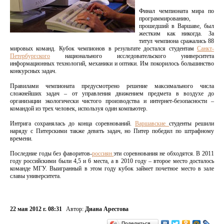
Финал чемпионата мира по
программированию,
прошедший в Варшаве, был
жестким как никогда. За
титул чемпиона сражались 88
мировых команд. Кубок чемпионов в результате достался студентам
Санкт-
Петербургского
национального исследовательского университета
информационных технологий, механики и оптики. Им покорилось большинство
конкурсных задач.
Правилами чемпионата предусмотрено решение максимального числа
сложнейших задач – от управления движением предмета в воздухе до
организации экологически чистого производства и интернет-безопасности –
командой из трех человек, используя один компьютер.
Интрига сохранялась до конца соревнований.
Варшавские
студенты решили
наряду с Питерскими также девять задач, но Питер победил по штрафному
времени.
Последние годы без фаворитов-
россиян
эти соревнования не обходятся. В 2011
году российскими были 4,5 и 6 места, а в 2010 году – второе место досталось
команде МГУ. Выигранный в этом году кубок займет почетное место в зале
славы университета.
22 мая 2012 г. 08:31
Автор:
Диана Арестова
Поделиться…