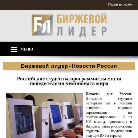
Поиск по сайту »
МЕНЮ
Биржевой лидер
Новости России
»
Российские студенты-программисты стали
победителями чемпионата мира
Новости дня России
.
Питерские студенты
четвертый раз в истории
выиграли мировые
соревнования по
программированию. 12 из
100 команд, приехавших в
Варшаву, были российскими,
студенты представляли
ведущие ВУЗы страны.