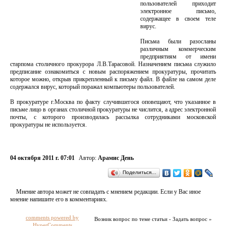
пользователей приходит
электронное письмо,
содержащее в своем теле
вирус.
Письма были разосланы
различным коммерческим
предприятиям от имени
старпома столичного прокурора Л.В.Тарасовой. Назначением письма служило
предписание ознакомиться с новым распоряжением прокуратуры, прочитать
которое можно, открыв прикрепленный к письму файл. В файле на самом деле
содержался вирус, который поражал компьютеры пользователей.
В прокуратуре г.Москва по факту случившегося оповещают, что указанное в
письме лицо в органах столичной прокуратуры не числится, а адрес электронной
почты, с которого производилась рассылка сотрудниками московской
прокуратуры не используется.
04 октября 2011 г. 07:01
Автор:
Арамис День
Поделиться…
Мнение автора может не совпадать с мнением редакции. Если у Вас иное
мнение напишите его в комментариях.
comments powered by
Возник вопрос по теме статьи - Задать вопрос »
HyperComments