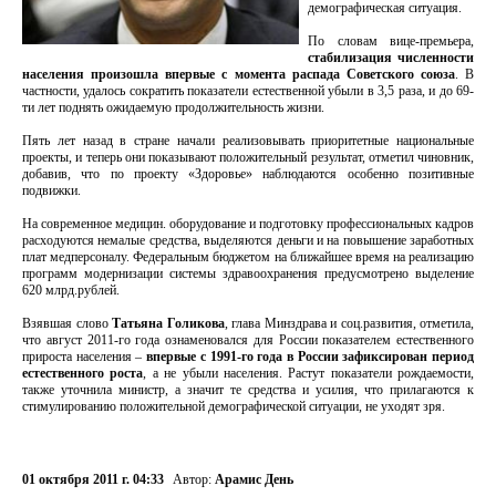
демографическая ситуация.
По словам вице-премьера,
стабилизация численности
населения произошла впервые с момента распада Советского союза
. В
частности, удалось сократить показатели естественной убыли в 3,5 раза, и до 69-
ти лет поднять ожидаемую продолжительность жизни.
Пять лет назад в стране начали реализовывать приоритетные национальные
проекты, и теперь они показывают положительный результат, отметил чиновник,
добавив, что по проекту «Здоровье» наблюдаются особенно позитивные
подвижки.
На современное медицин. оборудование и подготовку профессиональных кадров
расходуются немалые средства, выделяются деньги и на повышение заработных
плат медперсоналу. Федеральным бюджетом на ближайшее время на реализацию
программ модернизации системы здравоохранения предусмотрено выделение
620 млрд.рублей.
Взявшая слово
Татьяна Голикова
, глава Минздрава и соц.развития, отметила,
что август 2011-го года ознаменовался для России показателем естественного
прироста населения –
впервые с 1991-го года в России зафиксирован период
естественного роста
, а не убыли населения. Растут показатели рождаемости,
также уточнила министр, а значит те средства и усилия, что прилагаются к
стимулированию положительной демографической ситуации, не уходят зря.
01 октября 2011 г. 04:33
Автор:
Арамис День