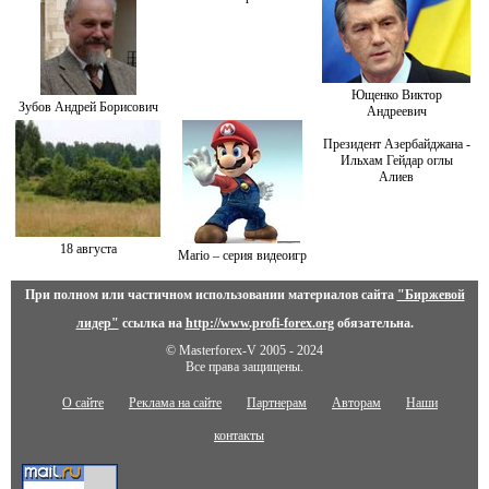
Ющенко Виктор
Зубов Андрей Борисович
Андреевич
Президент Азербайджана -
Ильхам Гейдар оглы
Алиев
18 августа
Mario – серия видеоигр
При полном или частичном использовании материалов сайта
"Биржевой
лидер"
ссылка на
http://www.profi-forex.org
обязательна.
© Masterforex-V 2005 - 2024
Все права защищены.
О сайте
Реклама на сайте
Партнерам
Авторам
Наши
контакты