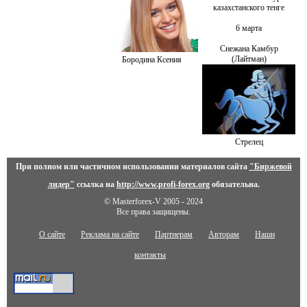
казахстанского тенге
6 марта
Снежана Камбур
(Лайтман)
Бородина Ксения
Стрелец
При полном или частичном использовании материалов сайта
"Биржевой
лидер"
ссылка на
http://www.profi-forex.org
обязательна.
© Masterforex-V 2005 - 2024
Все права защищены.
О сайте
Реклама на сайте
Партнерам
Авторам
Наши
контакты