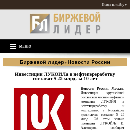
Поиск по сайту »
МЕНЮ
Биржевой лидер
Новости России
»
Инвестиции ЛУКОЙЛа в нефтепереработку
составят $ 25 млрд. за 10 лет
Новости России, Москва.
Инвестиции крупнейшей
российской частной нефтяной
компании ЛУКОЙЛ в
нефтепереработку и
нефтехимию в ближайшее
десятилетие составят $ 25
млрд. Об этом заявил
президент ЛУКОЙЛа В.
Алекперов, сообщает