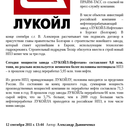
ПРАЙМ-ТАСС со ссылкой на
пресс-службу компании.
В числе объектов инвестиций
российской компании –
нефтеперерабатывающий
завод «ЛУКОЙЛ-Нефтехим»
в Бургасе (Болгария). В
конце сентября с.г. В. Алекперов рассчитывает там подписать договор в
присутствии главы правительства Болгарии о строительстве новейшего завода,
который станет крупнейшим в Европе, использующим технологию
гидрокрекинга. Строительный подрядчик Tecnip обязуется ввести в строй новый
НПЗ менее чем за три года.
Сегодня мощности завода «ЛУКОЙЛ-Нефтехим» составляют 9,8 млн.
тонн, но реально используется немногим более половины потенциала
НПЗ
– в прошлом году завод переработал 5,95 млн. тонн нефти.
Из десяти НПЗ, принадлежащих ЛУКОЙЛУ, половина находится за пределами
России. По состоянию на конец прошлого года, суммарная мощность
производственных мощностей компании по переработке нефти составляла 71,5
млн. тонн в год. В прошлом году заводы ЛУКОЙЛа переработали 66 млн. тонн
сырой нефти, что на 5,7% больше, чем в 2009 году. Большая часть
нефтепереработки ЛУКОЙЛА приходится на российские НПЗ, в том числе
мини-заводы.
12 сентября 2011 г. 13:44
Автор:
Александр Дынниченко