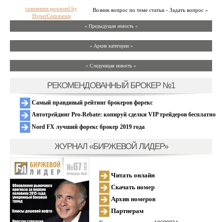
comments powered by
Возник вопрос по теме статьи - Задать вопрос »
HyperComments
« Предыдущая новость «
» Архив категории «
» Следующая новость »
РЕКОМЕНДОВАННЫЙ БРОКЕР №1
Самый правдивый рейтинг брокеров форекс
Автотрейдинг Pro-Rebate: копируй сделки VIP трейдеров бесплатно
Nord FX лучший форекс брокер 2019 года
ЖУРНАЛ «БИРЖЕВОЙ ЛИДЕР»
Читать онлайн
Скачать номер
Архив номеров
Партнерам