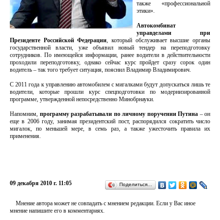
также «профессиональной
этики».
Автокомбинат
управделами при
Президенте Российской Федерации
, который обслуживает высшие органы
государственной власти, уже объявил новый тендер на переподготовку
сотрудников. По имеющейся информации, ранее водители в действительности
проходили переподготовку, однако сейчас курс пройдет сразу сорок один
водитель – так того требует ситуация, пояснил Владимир Владимирович.
С 2011 года к управлению автомобилем с мигалками будут допускаться лишь те
водители, которые прошли курс спецподготовки по модернизированной
программе, утвержденной непосредственно Минобрнауки.
Напомним,
программу разрабатывали по личному поручении Путина
– он
еще в 2006 году, занимая президентский пост, распорядился сократить число
мигалок, по меньшей мере, в семь раз, а также ужесточить правила их
применения.
09 декабря 2010 г. 11:05
Поделиться…
Мнение автора может не совпадать с мнением редакции. Если у Вас иное
мнение напишите его в комментариях.