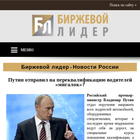
Поиск по сайту »
МЕНЮ
Биржевой лидер
Новости России
»
Путин отправил на переквалификацию водителей
«мигалок»?
Российский премьер-
министр Владимир Путин
отдал поручение направить
всех водителей автомобилей,
оборудованных
спецсигналами, которые в
последнее время неадекватно
ведут себя на дороге, на
специальные курсы
повышения квалификации, а