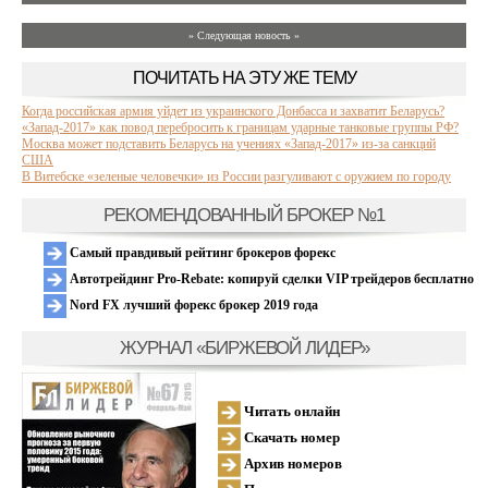
» Следующая новость »
ПОЧИТАТЬ НА ЭТУ ЖЕ ТЕМУ
Когда российская армия уйдет из украинского Донбасса и захватит Беларусь?
«Запад-2017» как повод перебросить к границам ударные танковые группы РФ?
Москва может подставить Беларусь на учениях «Запад-2017» из-за санкций
США
В Витебске «зеленые человечки» из России разгуливают с оружием по городу
РЕКОМЕНДОВАННЫЙ БРОКЕР №1
Самый правдивый рейтинг брокеров форекс
Автотрейдинг Pro-Rebate: копируй сделки VIP трейдеров бесплатно
Nord FX лучший форекс брокер 2019 года
ЖУРНАЛ «БИРЖЕВОЙ ЛИДЕР»
Читать онлайн
Скачать номер
Архив номеров