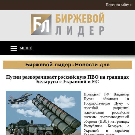
Поиск по сайту »
МЕНЮ
Биржевой лидер
Новости дня
»
Путин разворачивает российскую ПВО на границах
Беларуси с Украиной и ЕС
Президент РФ Владимир
Путин обратился в
Государственную Думу с
просьбой разрешить
использовать российские
системы противовоздушной
обороны (ПВО) на границах
Республики Беларусь с
Украиной и странами