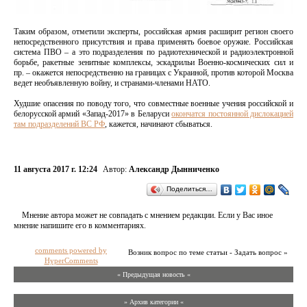
Таким образом, отметили эксперты, российская армия расширит регион своего
непосредственного присутствия и права применять боевое оружие. Российская
система ПВО – а это подразделения по радиотехнической и радиоэлектронной
борьбе, ракетные зенитные комплексы, эскадрильи Военно-космических сил и
пр. – окажется непосредственно на границах с Украиной, против которой Москва
ведет необъявленную войну, и странами-членами НАТО.
Худшие опасения по поводу того, что совместные военные учения российской и
белорусской армий «Запад-2017» в Беларуси
окончатся постоянной дислокацией
там подразделений ВС РФ
, кажется, начинают сбываться.
11 августа 2017 г. 12:24
Автор:
Александр Дынниченко
Поделиться…
Мнение автора может не совпадать с мнением редакции. Если у Вас иное
мнение напишите его в комментариях.
comments powered by
Возник вопрос по теме статьи - Задать вопрос »
HyperComments
« Предыдущая новость «
» Архив категории «