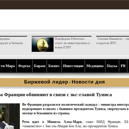
ардеры
Платформа Ethereum -
Сатоши Накамото - та
ируют в биткоин
стоит ли инвестировать в
создатель BTC
токен ETH?
сти Мира
Форекс
Биржи
Бизнес
Инвестиции
Медицина
Наука
PR
Биржевой лидер
Новости дня
»
 Франции обвиняют в связи с экс-главой Туниса
Во Франции разразился политический скандал – министра иностр
подозревают в связях с бывшим президентом Туниса, свергнутым 
месяце и бежавшем из страны.
Речь идет о Мишель Альо-Мари
, главе МИД Франции. Ей
«знакомство» с Зин эль-Абидин Бен Али, экс-президентом Туниса.