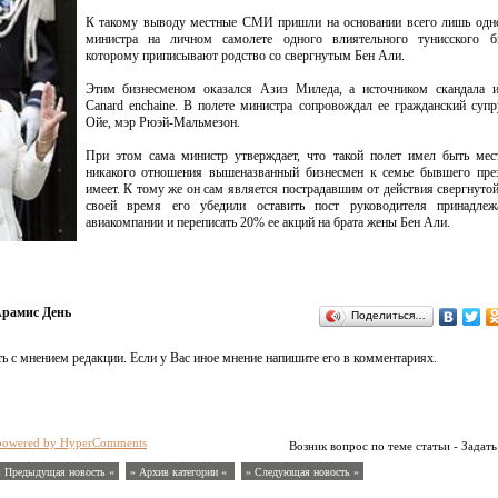
К такому выводу местные СМИ пришли на основании всего лишь одно
министра на личном самолете одного влиятельного тунисского би
которому приписывают родство со свергнутым Бен Али.
Этим бизнесменом оказался Азиз Миледа, а источником скандала и
Canard enchaine. В полете министра сопровождал ее гражданский суп
Ойе, мэр Рюэй-Мальмезон.
При этом сама министр утверждает, что такой полет имел быть мес
никакого отношения вышеназванный бизнесмен к семье бывшего през
имеет. К тому же он сам является пострадавшим от действия свергнутой
своей время его убедили оставить пост руководителя принадле
авиакомпании и переписать 20% ее акций на брата жены Бен Али.
рамис День
Поделиться…
ь с мнением редакции. Если у Вас иное мнение напишите его в комментариях.
powered by HyperComments
Возник вопрос по теме статьи - Задать
« Предыдущая новость «
» Архив категории «
» Следующая новость »