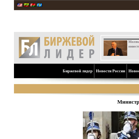
Милли
инвест
Биржевой лидер
Новости России
Ново
Министра