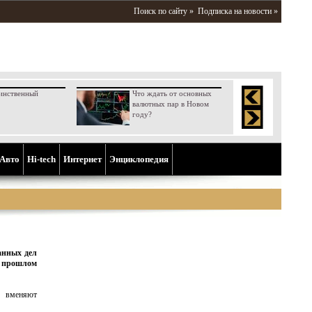
Поиск по сайту »
Подписка на новости »
инственный
Что ждать от основных
валютных пар в Новом
году?
Aвто
Hi-tech
Интернет
Энциклопедия
анных дел
в прошлом
 вменяют