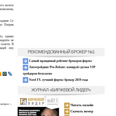
го полета
знесмена,
здание Le
руг Патрик
то, однако
идента не
 власти. В
жащей ему
РЕКОМЕНДОВАННЫЙ БРОКЕР №1
Самый правдивый рейтинг брокеров форекс
Автотрейдинг Pro-Rebate: копируй сделки VIP
трейдеров бесплатно
Nord FX лучший форекс брокер 2019 года
ЖУРНАЛ «БИРЖЕВОЙ ЛИДЕР»
 вопрос »
Читать онлайн
Скачать номер