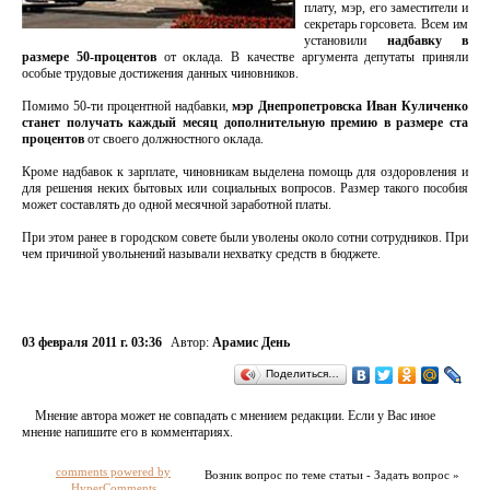
плату, мэр, его заместители и
секретарь горсовета. Всем им
установили
надбавку в
размере 50-процентов
от оклада. В качестве аргумента депутаты приняли
особые трудовые достижения данных чиновников.
Помимо 50-ти процентной надбавки,
мэр Днепропетровска Иван Куличенко
станет получать каждый месяц дополнительную премию в размере ста
процентов
от своего должностного оклада.
Кроме надбавок к зарплате, чиновникам выделена помощь для оздоровления и
для решения неких бытовых или социальных вопросов. Размер такого пособия
может составлять до одной месячной заработной платы.
При этом ранее в городском совете были уволены около сотни сотрудников. При
чем причиной увольнений называли нехватку средств в бюджете.
03 февраля 2011 г. 03:36
Автор:
Арамис День
Поделиться…
Мнение автора может не совпадать с мнением редакции. Если у Вас иное
мнение напишите его в комментариях.
comments powered by
Возник вопрос по теме статьи - Задать вопрос »
HyperComments