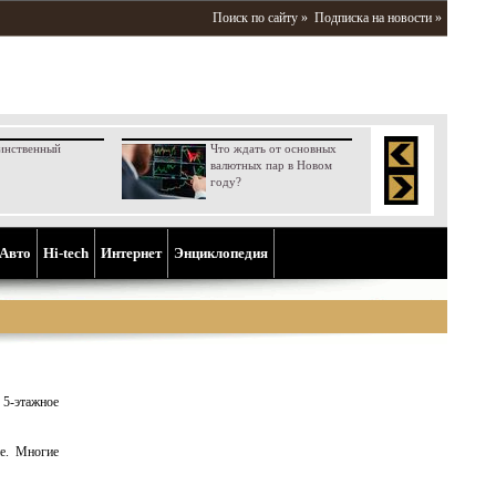
Поиск по сайту »
Подписка на новости »
инственный
Что ждать от основных
валютных пар в Новом
году?
Aвто
Hi-tech
Интернет
Энциклопедия
 5-этажное
ие. Многие