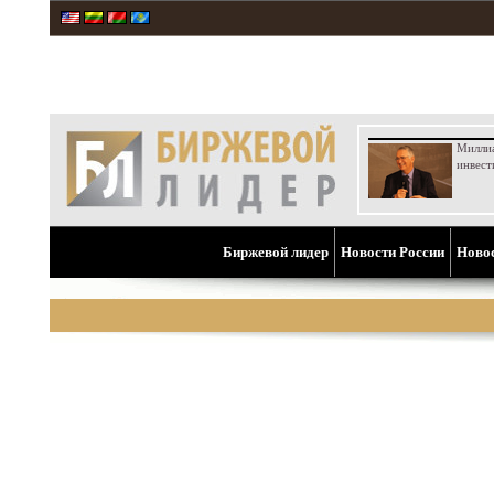
Милли
инвест
Биржевой лидер
Новости России
Ново