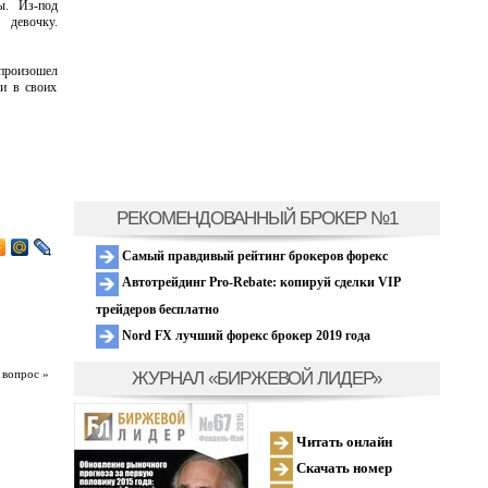
ы. Из-под
 девочку.
произошел
ли в своих
РЕКОМЕНДОВАННЫЙ БРОКЕР №1
Самый правдивый рейтинг брокеров форекс
Автотрейдинг Pro-Rebate: копируй сделки VIP
трейдеров бесплатно
Nord FX лучший форекс брокер 2019 года
ЖУРНАЛ «БИРЖЕВОЙ ЛИДЕР»
 вопрос »
Читать онлайн
Скачать номер