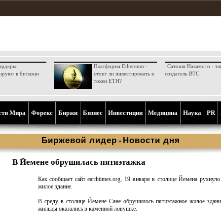
ардеры
Платформа Ethereum -
Сатоши Накамото - та
ируют в биткоин
стоит ли инвестировать в
создатель BTC
токен ETH?
сти Мира
Форекс
Биржи
Бизнес
Инвестиции
Медицина
Наука
PR
Биржевой лидер
Новости дня
»
В Йемене обрушилась пятиэтажка
Как сообщает сайт earthtimes.org, 19 января в столице Йемена рухнуло
жилое здание.
В среду в столице Йемене Сане обрушилось пятиэтажное жилое здан
жильцы оказались в каменной ловушке.