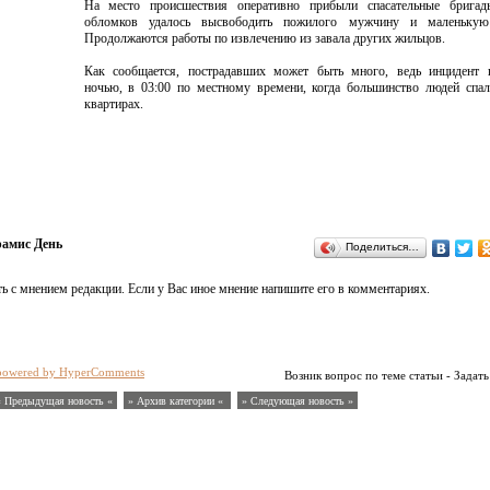
На место происшествия оперативно прибыли спасательные бригад
обломков удалось высвободить пожилого мужчину и маленькую
Продолжаются работы по извлечению из завала других жильцов.
Как сообщается, пострадавших может быть много, ведь инцидент 
ночью, в 03:00 по местному времени, когда большинство людей спа
квартирах.
амис День
Поделиться…
ь с мнением редакции. Если у Вас иное мнение напишите его в комментариях.
powered by HyperComments
Возник вопрос по теме статьи - Задать
« Предыдущая новость «
» Архив категории «
» Следующая новость »