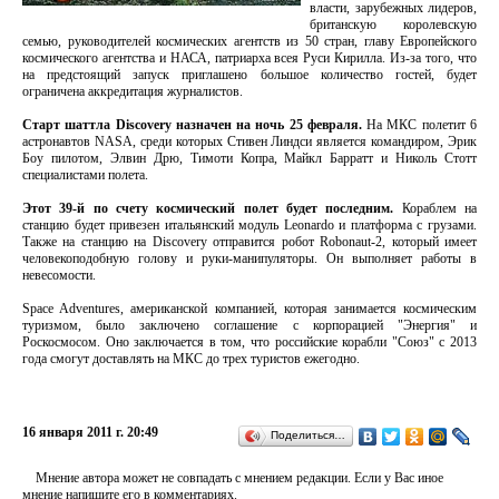
власти, зарубежных лидеров,
британскую королевскую
семью, руководителей космических агентств из 50 стран, главу Европейского
космического агентства и НАСА, патриарха всея Руси Кирилла. Из-за того, что
на предстоящий запуск приглашено большое количество гостей, будет
ограничена аккредитация журналистов.
Старт шаттла Discovery назначен на ночь 25 февраля.
На МКС полетит 6
астронавтов NASA, среди которых Стивен Линдси является командиром, Эрик
Боу пилотом, Элвин Дрю, Тимоти Копра, Майкл Барратт и Николь Стотт
специалистами полета.
Этот 39-й по счету космический полет будет последним.
Кораблем на
станцию будет привезен итальянский модуль Leonardo и платформа с грузами.
Также на станцию на Discovery отправится робот Robonaut-2, который имеет
человекоподобную голову и руки-манипуляторы. Он выполняет работы в
невесомости.
Space Adventures, американской компанией, которая занимается космическим
туризмом, было заключено соглашение с корпорацией "Энергия" и
Роскосмосом. Оно заключается в том, что российские корабли "Союз" с 2013
года смогут доставлять на МКС до трех туристов ежегодно.
16 января 2011 г. 20:49
Поделиться…
Мнение автора может не совпадать с мнением редакции. Если у Вас иное
мнение напишите его в комментариях.