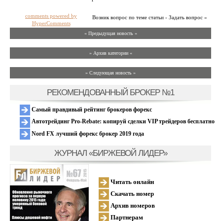
comments powered by
Возник вопрос по теме статьи - Задать вопрос »
HyperComments
« Предыдущая новость «
» Архив категории «
» Следующая новость »
РЕКОМЕНДОВАННЫЙ БРОКЕР №1
Самый правдивый рейтинг брокеров форекс
Автотрейдинг Pro-Rebate: копируй сделки VIP трейдеров бесплатно
Nord FX лучший форекс брокер 2019 года
ЖУРНАЛ «БИРЖЕВОЙ ЛИДЕР»
Читать онлайн
Скачать номер
Архив номеров
Партнерам