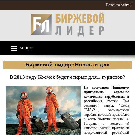
Поиск по сайту »
МЕНЮ
Биржевой лидер
Новости дня
»
В 2013 году Космос будет открыт для... туристов?
На космодром Байконур
приглашено огромное
количество зарубежных и
российских гостей.
Там
состоится запуск "Союз
ТМА-21", космического
корабля, который произойдет
в честь 50-летия полета Ю.
Гагарина в космос. В
качестве гостей пригласили
представителей российской