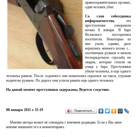
правоохранительных органах,
один человек убит.
Со слов собеседника
информагентства
, это
преступление совершили
ночью 8 января. В баре
Волжского поссорились
посетители. Некоторые из
них ушли, однако, двое
вернулись немного позже с...
охотничьим ружьем и начали
беспорядочную стрельбу по
людям, которые стояли на
улице у бара. Преступники
убили человека, и еще одного
человека ранили. После содеяного они попытались скрыться на такси, угрожая
водителю ружьем. По дороге они успели ранить еще одного человека.
На даный момент преступники задержаны. Ведется следствие.
08 января 2011 г. 11:19
Поделиться…
Мнение автора может не совпадать с мнением редакции. Если у Вас иное
мнение напишите его в комментариях.