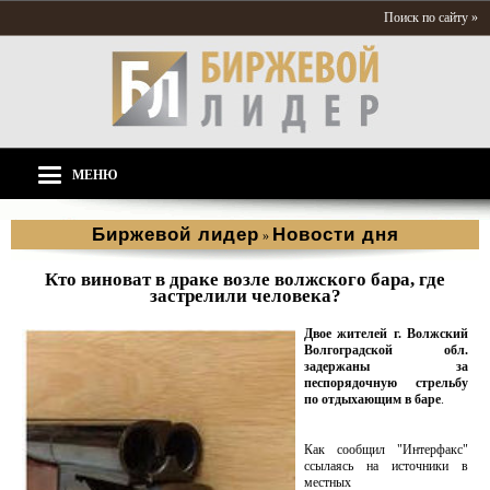
Поиск по сайту »
МЕНЮ
Биржевой лидер
Новости дня
»
Кто виноват в драке возле волжского бара, где
застрелили человека?
Двое жителей г. Волжский
Волгоградской обл.
задержаны за
песпорядочную стрельбу
по отдыхающим в баре
.
Как сообщил "Интерфакс"
ссылаясь на источники в
местных