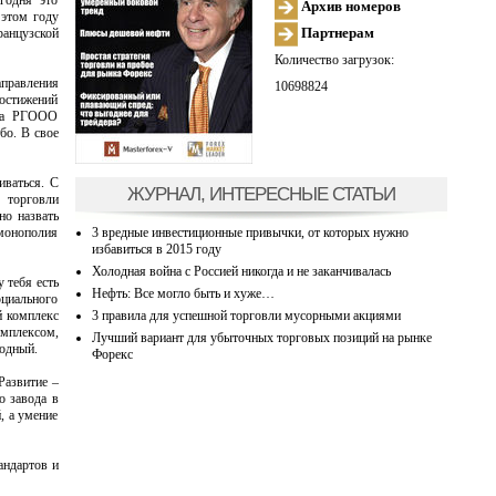
егодня это
Архив номеров
 этом году
Партнерам
ранцузской
Количество загрузок:
аправления
10698824
достижений
ета РГООО
бо. В свое
иваться. С
ЖУРНАЛ, ИНТЕРЕСНЫЕ СТАТЬИ
 торговли
но назвать
3 вредные инвестиционные привычки, от которых нужно
монополия
избавиться в 2015 году
Холодная война с Россией никогда и не заканчивалась
 тебя есть
Нефть: Все могло быть и хуже…
оциального
3 правила для успешной торговли мусорными акциями
й комплекс
мплексом,
Лучший вариант для убыточных торговых позиций на рынке
родный.
Форекс
Развитие –
о завода в
, а умение
андартов и