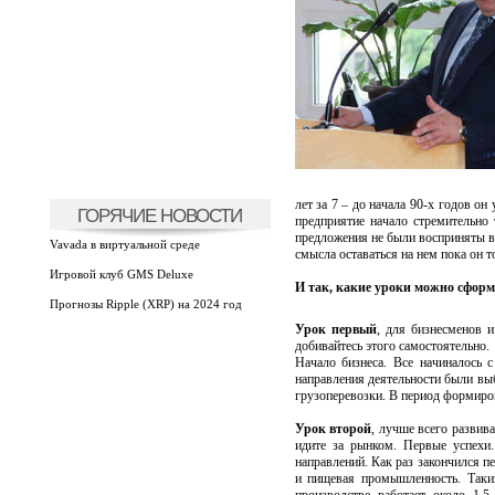
лет за 7 – до начала 90-х годов о
ГОРЯЧИЕ НОВОСТИ
предприятие начало стремительно 
предложения не были восприняты вс
Vavada в виртуальной среде
смысла оставаться на нем пока он 
Игровой клуб GMS Deluxe
И так, какие уроки можно сформ
Прогнозы Ripple (XRP) на 2024 год
Урок первый
, для бизнесменов и
добивайтесь этого самостоятельно.
Начало бизнеса. Все начиналось 
направления деятельности были выб
грузоперевозки. В период формиров
Урок второй
, лучше всего развива
идите за рынком. Первые успехи.
направлений. Как раз закончился п
и пищевая промышленность. Таки