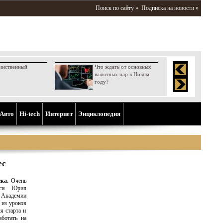
Поиск по сайту »
Подписка на новости »
инственный
Что ждать от основных
валютных пар в Новом
году?
Aвто
Hi-tech
Интернет
Энциклопедия
ес
ка.
Очень
уси Юрия
Академии
 из уроков
я старта и
ботать на