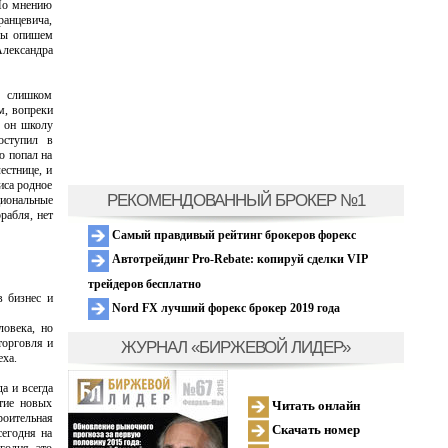
 По мнению
ранцевича,
 мы опишем
Александра
л слишком
м, вопреки
л он школу
оступил в
ю попал на
естнице, и
иса родное
РЕКОМЕНДОВАННЫЙ БРОКЕР №1
циональные
рабля, нет
Самый правдивый рейтинг брокеров форекс
Автотрейдинг Pro-Rebate: копируй сделки VIP
трейдеров бесплатно
в бизнес и
Nord FX лучший форекс брокер 2019 года
ловека, но
торговля и
ЖУРНАЛ «БИРЖЕВОЙ ЛИДЕР»
еха.
а и всегда
итие новых
Читать онлайн
роительная
Скачать номер
егодня на