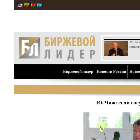
Милли
инвест
Биржевой лидер
Новости России
Ново
Ю. Чиж: если госу