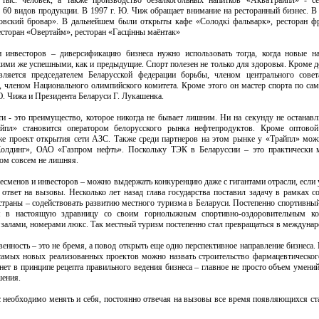
 тыс. человек, а также производство безалкогольных напитков «АкваТрайпл» - с
о 60 видов продукции. В 1997 г. Ю. Чиж обращает внимание на ресторанный бизнес. В
овский бровар». В дальнейшем были открыты кафе «Солодкі фальварк», ресторан ф
сторан «Овертайм», ресторан «Гасцінны маёнтак»
и инвесторов – диверсификацию бизнеса нужно использовать тогда, когда новые н
кими же успешными, как и предыдущие. Спорт полезен не только для здоровья. Кроме 
ляется председателем Беларусской федерации борьбы, членом центрального сов
 членом Национального олимпийского комитета. Кроме этого он мастер спорта по сам
. Чижа и Президента Беларуси Г. Лукашенка.
сти - это преимущество, которое никогда не бывает лишним. Ни на секунду не останавл
йпл» становится оператором белорусского рынка нефтепродуктов. Кроме оптовой
же проект открытия сети АЗС. Также среди партнеров на этом рынке у «Трайпл» мож
динг», ОАО «Газпром нефть». Поскольку ТЭК в Беларуссии – это практически 
том совсем не лишняя.
сменов и инвесторов – можно выдержать конкуренцию даже с гигантами отрасли, если у
ответ на вызовы. Несколько лет назад глава государства поставил задачу в рамках с
страны – содействовать развитию местного туризма в Беларуси. Постепенно спортивны
ся в настоящую здравницу со своим горнолыжным спортивно-оздоровительным ко
залами, номерами люкс. Так местный туризм постепенно стал превращаться в междуна
венность – это не бремя, а повод открыть еще одно перспективное направление бизнеса. 
самых новых реализованных проектов можно назвать строительство фармацевтическог
т в принципе рецепта правильного ведения бизнеса – главное не просто объем умений
шения.
 необходимо менять и себя, постоянно отвечая на вызовы все время появляющихся ст