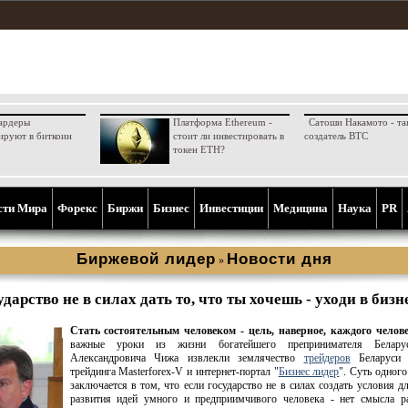
ардеры
Платформа Ethereum -
Сатоши Накамото - та
ируют в биткоин
стоит ли инвестировать в
создатель BTC
токен ETH?
сти Мира
Форекс
Биржи
Бизнес
Инвестиции
Медицина
Наука
PR
Биржевой лидер
Новости дня
»
дарство не в силах дать то, что ты хочешь - уходи в бизн
Стать состоятельным человеком - цель, наверное, каждого челове
важные уроки из жизни богатейшего препринимателя Белар
Александровича Чижа извлекли землячество
трейдеров
Беларуси 
трейдинга Masterforex-V и интернет-портал "
Бизнес лидер
". Суть одного
заключается в том, что если государство не в силах создать условия дл
развития идей умного и предприимчивого человека - нет смысла ра