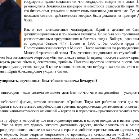
государство, нужно создавать то, что государство создать не в силах.
руководителя Землячества трейдеров и инвесторов Беларуси Дмитрия Ф
его бизнес-опыт уникален и может стать полезным для всех нас. Тут
несколько советов, действенность которых была доказана на примере 
Чижа.
Как и все потенциальные миллиардеры, Юрий в детстве не бы
дисциплинированным и прилежным учеником. Но не был он и троечнико
распространенным представлениях о богатых людях. Вобщем, закончи
со средним баллом 4,47. Потом в 1980 г. без особого труда п
Политехнический институт в Минске. После окончания по распределени
Минский тракторный завод. Там успешно продвигался по служебной л
н уже был начальником энергослужбы комплекса завода. В период «постсоветского» криз
терять рынки сбыта и, естественно, прибыль. Попытки простого инженера внести ра
ерьез руководством завода. В конце концов, понимая, что не будучи капитаном этого ко
тонет, Юрий Александрович уходит в бизнес.
улировать, изучив опыт богатейшего человека Беларуси?
:
 инвесторов - если система не может дать Вам то что чего вы достойны – уходите 
с небольшой фирмы, которая называлась «Трайпл». Тогда там работало всего два че
раны в соответствии с потребностями времени: посредническая деятельность, оптовая 
ания капиталистических отношений – торговля и перевозки – практически гарантия усп
ть ту сферу, в которой лучше всего ориентируешься, и которая находится в начале тренд
 Уже за пару лет удалось накопить достаточно средств, чтобы вложить их в разв
ериод первичного накопления капитала в стране и наиболее перспективными виделись ст
м образом, было открыто направление по производству стеклопакетов «RHAU» - с