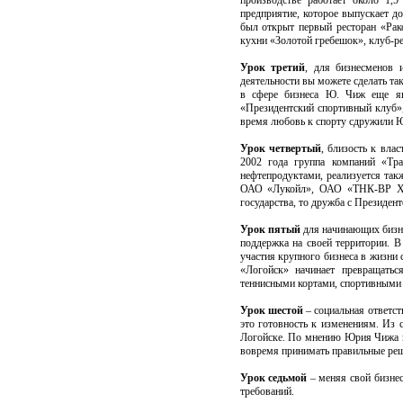
производстве работает около 1,5
предприятие, которое выпускает д
был открыт первый ресторан «Рак
кухни «Золотой гребешок», клуб-ре
Урок третий
, для бизнесменов 
деятельности вы можете сделать та
в сфере бизнеса Ю. Чиж еще яв
«Президентский спортивный клуб»,
время любовь к спорту сдружили Ю
Урок четвертый
, близость к вла
2002 года группа компаний «Тра
нефтепродуктами, реализуется так
ОАО «Лукойл», ОАО «ТНК-ВР Хол
государства, то дружба с Президен
Урок пятый
для начинающих бизне
поддержка на своей территории. В 
участия крупного бизнеса в жизни 
«Логойск» начинает превращать
теннисными кортами, спортивными 
Урок шестой
– социальная ответст
это готовность к изменениям. Из 
Логойске. По мнению Юрия Чижа не
вовремя принимать правильные ре
Урок седьмой
– меняя свой бизнес
требований.