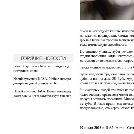
Ученые исследуют клювы иглобрюх
попытались изолировать клетки, ко
цикла. Особенно хорошо менять зу
тоже иметь такую способность.
По мнению ученых, зубы человека
стадии эволюции, когда некоторые 
ГОРЯЧИЕ НОВОСТИ
которыми он не пользуется, попрост
Вчені: Європа все більше страждає від
Также ученые не исключают, что в 
нестерпної спеки
Зубы мудрости представляют боль
зубов, а иногда даже 28. Зубы муд
Новий супутник NASA. Майже мільярд
25-ти лет, и как правило, очень быс
доларів на дослідницьку місію
У некоторых людей эти зубы не вы
Новый спутник НАСА. Почти миллиард
человеческого организма может исч
долларов на исследовательскую миссию
но зубы остались прежними. Много 
32 зуба. В наше время мы имеем д
предположение, что через несколько
07 июля 2013 г. 11:35
Автор:
Сте