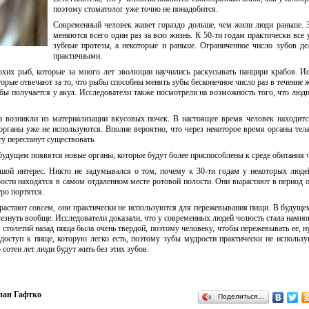
поэтому стоматолог уже точно не понадобится.
Современный человек живет гораздо дольше, чем жили люди раньше. 
меняются всего один раз за всю жизнь. К 50-ти годам практически все
зубные протезы, а некоторые и раньше. Ограниченное число зубов де
практичными.
их рыб, которые за много лет эволюции научились раскусывать панцири крабов. И
торые отвечают за то, что рыбы способны менять зубы бесконечное число раз в течение 
бы получается у акул. Исследователи также посмотрели на возможность того, что люд
 возникли из материализации вкусовых почек. В настоящее время человек находитс
органы уже не используются. Вполне вероятно, что через некоторое время органы тела
у перестанут существовать.
будущем появятся новые органы, которые будут более приспособлены к среде обитания 
шой интерес. Никто не задумывался о том, почему к 30-ти годам у некоторых люде
рости находятся в самом отдаленном месте ротовой полости. Они вырастают в период о
тро портятся.
растают совсем, они практически не используются для пережевывания пищи. В будущем
езнуть вообще. Исследователи доказали, что у современных людей челюсть стала намно
столетий назад пища была очень твердой, поэтому человеку, чтобы пережевывать ее, 
оступ к пище, которую легко есть, поэтому зубы мудрости практически не использу
 сотен лет люди будут жить без этих зубов.
пан Гафтко
Поделиться…