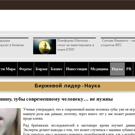
ардеры
Платформа Ethereum -
Сатоши Накамото - та
ируют в биткоин
стоит ли инвестировать в
создатель BTC
токен ETH?
сти Мира
Форекс
Биржи
Бизнес
Инвестиции
Медицина
Наука
PR
Биржевой лидер
Наука
»
вину, зубы современному человеку… не нужны
Ученые утверждают, что в современной жизни человека зубы уже не иг
важную роль как раньше, поэтому, через много лет у нас может развит
вроде клюва.
Ряд британских исследователей в настоящее время изучает данны
Эксперты делают выводы о том, что может случиться с нашими зубами 
Есть гипотеза, что у человека появится своеобразный клюв, как у иглоб