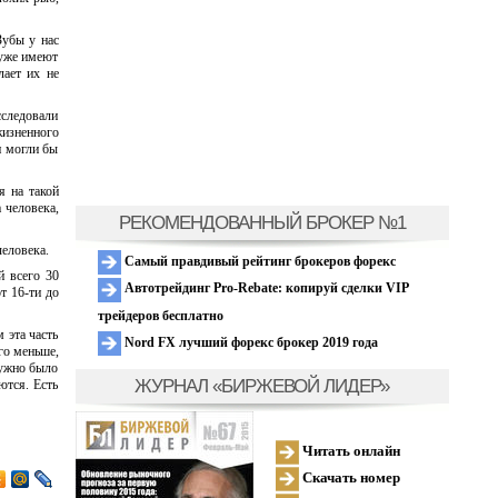
Зубы у нас
 уже имеют
лает их не
сследовали
жизненного
и могли бы
я на такой
 человека,
РЕКОМЕНДОВАННЫЙ БРОКЕР №1
человека.
Самый правдивый рейтинг брокеров форекс
й всего 30
Автотрейдинг Pro-Rebate: копируй сделки VIP
т 16-ти до
трейдеров бесплатно
 эта часть
Nord FX лучший форекс брокер 2019 года
го меньше,
нужно было
ЖУРНАЛ «БИРЖЕВОЙ ЛИДЕР»
ются. Есть
Читать онлайн
Скачать номер