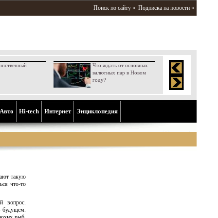
Поиск по сайту »
Подписка на новости »
инственный
Что ждать от основных
валютных пар в Новом
году?
Aвто
Hi-tech
Интернет
Энциклопедия
рают такую
ься что-то
й вопрос.
в будущем.
рюхих рыб,