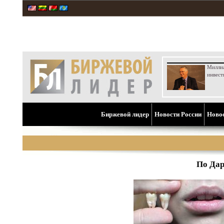
Милли
инвест
Биржевой лидер
Новости России
Ново
По Дар