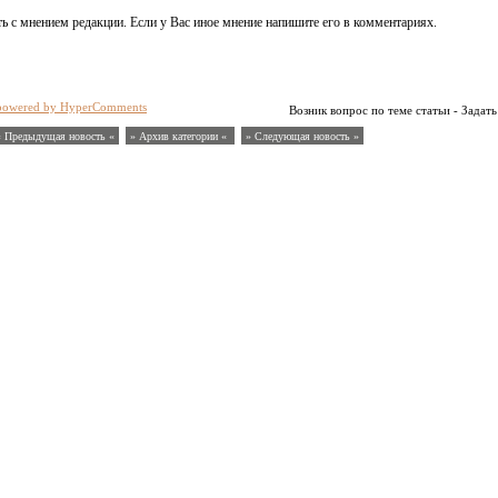
ь с мнением редакции. Если у Вас иное мнение напишите его в комментариях.
powered by HyperComments
Возник вопрос по теме статьи - Задать
« Предыдущая новость «
» Архив категории «
» Следующая новость »