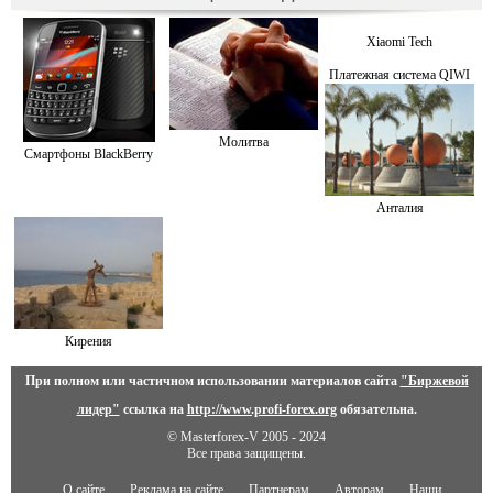
Xiaomi Tech
Платежная система QIWI
Молитва
Смартфоны BlackBerry
Анталия
Кирения
При полном или частичном использовании материалов сайта
"Биржевой
лидер"
ссылка на
http://www.profi-forex.org
обязательна.
© Masterforex-V 2005 - 2024
Все права защищены.
О сайте
Реклама на сайте
Партнерам
Авторам
Наши