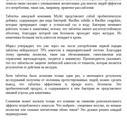
этанола также связано с уменьшением желательных для многих людей эффектов
его потребления, таких как, например, приятное расслабление.
Таблетка шведской компании Myrkl представляет собой пробиотическую
добавку, содержащую два вида бактерий: Bacillus subtilis и Bacillus coagulans,
которые превращают спирт в углекислый газ и воду. Бактерии начинают
работать только в кишечнике, потому что таблетки имеют кислотоустойчивую
оболочку, благодаря которой они безопасно проходят через желудок. Из
кишечника большая часть алкоголя попадает в кровь.
Миркл утверждает, что уже через час после употребления первой порции
таблетка нейтрализует 70% алкоголя в пищеварительной системе. Благодаря
этому причины похмелья, такие как обезвоживание, гипогликемия или
отравление ацетальдегидом, сводятся к минимуму. Производитель указывает,
что его таблетка не защитит любителей алкоголя от тошноты, которая является
результатом ее действия на желудок.
Хотя таблетка была испытана только один раз, а имеющиеся результаты
исследований получены от половины протестированных людей, можно сделать
вывод, что таблетка эффективна и, прежде всего, безопасна. Это
пробиотический продукт, и содержащиеся в нем бактерии не представляют
никакой угрозы для кишечника.
Сомнения может вызвать только его влияние на снижение развлекательного
эффекта потребляемого алкоголя. Что выбрать - умеренное веселье, но меньше
похмелья или сильные впечатления обоих типов? Это должен решать каждый
индивидуально.