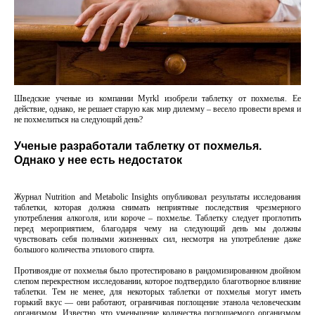
Шведские ученые из компании Myrkl изобрели таблетку от похмелья. Ее
действие, однако, не решает старую как мир дилемму – весело провести время и
не похмелиться на следующий день?
Ученые разработали таблетку от похмелья.
Однако у нее есть недостаток
Журнал Nutrition and Metabolic Insights опубликовал результаты исследования
таблетки, которая должна снимать неприятные последствия чрезмерного
употребления алкоголя, или короче – похмелье. Таблетку следует проглотить
перед мероприятием, благодаря чему на следующий день мы должны
чувствовать себя полными жизненных сил, несмотря на употребление даже
большого количества этилового спирта.
Противоядие от похмелья было протестировано в рандомизированном двойном
слепом перекрестном исследовании, которое подтвердило благотворное влияние
таблетки. Тем не менее, для некоторых таблетки от похмелья могут иметь
горький вкус — они работают, ограничивая поглощение этанола человеческим
организмом. Известно, что уменьшение количества поглощаемого организмом