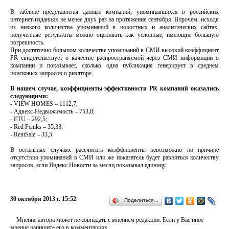
В таблице представлены данные компаний, упоминавшихся в российских
интернет-изданиях не менее двух раз на протяжение сентября. Впрочем, исходя
из низкого количества упоминаний в новостных и аналитических сайтах,
полученные результаты можно оценивать как условные, имеющие большую
погрешность.
При достаточно большом количестве упоминаний в СМИ высокий коэффициент
PR свидетельствует о качестве распространяемой через СМИ информации о
компании и показывает, сколько одна публикация генерирует в среднем
поисковых запросов о риэлторе.
В нашем случае, коэффициенты эффективности PR компаний оказались
следующими:
- VIEW HOMES – 1112,7;
- Адвекс-Недвижимость – 753,8;
- ETU – 292,5;
- Red Feniks – 35,33;
- RentSale – 33,5.
В остальных случаях рассчитать коэффициенты невозможно по причине
отсутствия упоминаний в СМИ или же показатель будет равняться количеству
запросов, если Яндекс.Новости за месяц показывал единицу.
30 октября 2013 г. 15:52
Поделиться…
Мнение автора может не совпадать с мнением редакции. Если у Вас иное
мнение напишите его в комментариях.