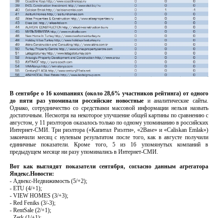
В сентябре о 16 компаниях (около 28,6% участников рейтинга) от одного
до пяти раз упоминали российские новостные
и аналитические сайты.
Однако, сотрудничество со средствами массовой информации нельзя назвать
достаточным. Несмотря на некоторое улучшение общей картины по сравнению с
августом, у 11 риэлторов оказалось только по одному упоминанию в российских
Интернет-СМИ. Три риэлтора («Капитал Риэлти», «2Base» и «Caliskan Emlak»)
закончили месяц с нулевым результатом после того, как в августе получили
единичные показатели. Кроме того, 5 из 16 упомянутых компаний в
предыдущем месяце ни разу упоминались в Интернет-СМИ.
Вот как выглядят показатели сентября, согласно данным агрегатора
Яндекс.Новости:
- Адвекс-Недвижимость (5/+2);
- ETU (4/+1);
- VIEW HOMES (3/+3);
- Red Feniks (3/-3);
- RentSale (2/+1);
- Zerk (1/+1);