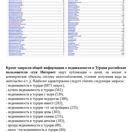
Кроме запросов общей информации о недвижимости в Турции российские
пользователи сети Интернет
ищут публикации о ценах на жилые и
коммерческие объекты, систему налогообложения, условия получения вида на
жительство и т. д. Наиболее характерными следует считать следующие запросы:
- недвижимость в турции (6871 запрос);
- купить недвижимость в турции (561);
- недвижимость в турции у моря (539);
- недвижимость в турции недорогая (386);
- недвижимость в турции инвест (282);
- недвижимость в турции +от застройщика (235);
- недвижимость в турции цены (303);
- недвижимость в турции алания (231);
- недвижимость в турции анталия (183);
- аренда недвижимости в турции (89);
- налог +на недвижимость в турции (66);