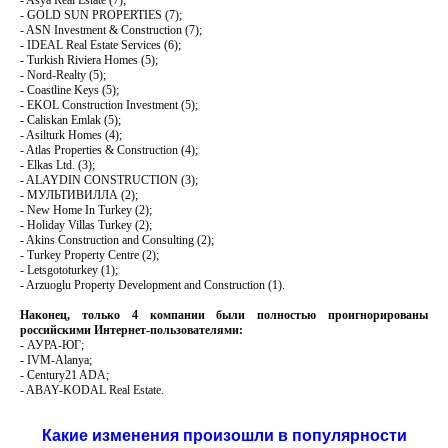
- GOLD SUN PROPERTIES (7);
- ASN Investment & Construction (7);
- IDEAL Real Estate Services (6);
- Turkish Riviera Homes (5);
- Nord-Realty (5);
- Coastline Keys (5);
- EKOL Construction Investment (5);
- Caliskan Emlak (5);
- Asilturk Homes (4);
- Atlas Properties & Construction (4);
- Elkas Ltd. (3);
- ALAYDIN CONSTRUCTION (3);
- МУЛЬТИВИЛЛА (2);
- New Home In Turkey (2);
- Holiday Villas Turkey (2);
- Akins Construction and Consulting (2);
- Turkey Property Centre (2);
- Letsgototurkey (1);
- Arzuoglu Property Development and Construction (1).
Наконец, только 4 компании были полностью проигнорированы
российскими Интернет-пользователями:
- АУРА-ЮГ;
- IVM-Аlanya;
- Century21 ADA;
- ABAY-KODAL Real Estate.
Какие изменения произошли в популярности