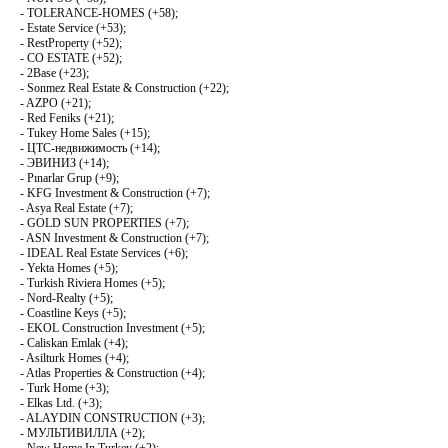
- TOLERANCE-HOMES (+58);
- Estate Service (+53);
- RestProperty (+52);
- CO ESTATE (+52);
- 2Base (+23);
- Sonmez Real Estate & Construction (+22);
- AZPO (+21);
- Red Feniks (+21);
- Tukey Home Sales (+15);
- ЦТС-недвижимость (+14);
- ЭВИНИЗ (+14);
- Pınarlar Grup (+9);
- KFG Investment & Construction (+7);
- Asya Real Estate (+7);
- GOLD SUN PROPERTIES (+7);
- ASN Investment & Construction (+7);
- IDEAL Real Estate Services (+6);
- Yekta Homes (+5);
- Turkish Riviera Homes (+5);
- Nord-Realty (+5);
- Coastline Keys (+5);
- EKOL Construction Investment (+5);
- Caliskan Emlak (+4);
- Asilturk Homes (+4);
- Atlas Properties & Construction (+4);
- Turk Home (+3);
- Elkas Ltd. (+3);
- ALAYDIN CONSTRUCTION (+3);
- МУЛЬТИВИЛЛА (+2);
- New Home In Turkey (+2);