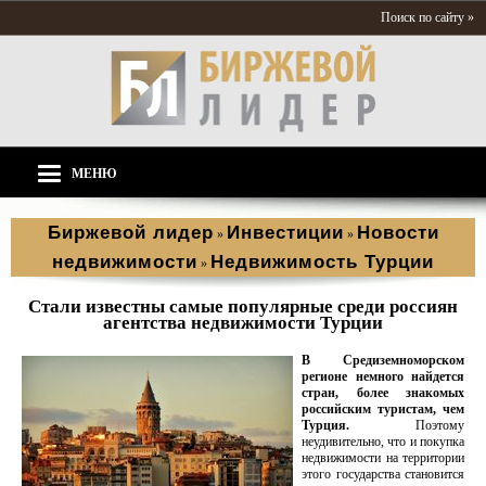
Поиск по сайту »
МЕНЮ
Биржевой лидер
Инвестиции
Новости
»
»
недвижимости
Недвижимость Турции
»
Стали известны самые популярные среди россиян
агентства недвижимости Турции
В Средиземноморском
регионе немного найдется
стран, более знакомых
российским туристам, чем
Турция.
Поэтому
неудивительно, что и покупка
недвижимости на территории
этого государства становится