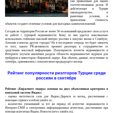
уже привычным для наших
соотечественников делом. И
действующее в Турции
законодательство, и
рыночные условия, и
приемлемая стоимость
объектов создают отличные условия для выгодных капиталовложений.
Сегодня на территории России не менее 56-ти компаний предлагают свои услуги
по работе с турецкой недвижимости. Кому из них удастся максимально
использовать стабильно высокий интерес россиян к покупке жилья в Стамбуле,
Анталии и многих других городах? Не в последнюю очередь это будет зависеть
от того, какую PR-активность проявят риэлторы в сотрудничестве со
средствами массовой информации. Популярность агентств недвижимости в
Интернете изучали аналитики раздела «Новости недвижимости» журнала для
трейдеров и инвесторов «Биржевой лидер». Как обычно, данные, полученные за
сентябрь, сравнивались с показателями предыдущего месяца.
Рейтинг популярности риэлторов Турции среди
россиян в сентябре
Рейтинг «Биржевого лидера» основан на двух объективных критериях в
поисковой системе Яндекс:
- оценка частотности слов для Яндекс.Директа за месяц, рассчитанная с
помощью сервиса wordstat.yandex.ru;
- количество упоминаний за тот же период об агентстве недвижимости в
Интернет-СМИ и электронных информационных агентствах, рассчитанное при
помощи агрегатора Яндекс.Новости (news.yandex.ru);