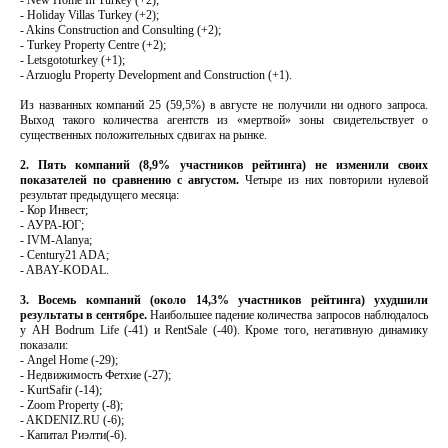
- Holiday Villas Turkey (+2);
- Akins Construction and Consulting (+2);
- Turkey Property Centre (+2);
- Letsgototurkey (+1);
- Arzuoglu Property Development and Construction (+1).
Из названных компаний 25 (59,5%) в августе не получили ни одного запроса.
Выход такого количества агентств из «мертвой» зоны свидетельствует о
существенных положительных сдвигах на рынке.
2. Пять компаний (8,9% участников рейтинга) не изменили своих
показателей по сравнению с августом.
Четыре из них повторили нулевой
результат предыдущего месяца:
- Кор Инвест;
- АУРА-ЮГ;
- IVM-Аlanya;
- Century21 ADA;
- ABAY-KODAL.
3. Восемь компаний (около 14,3% участников рейтинга) ухудшили
результаты в сентябре.
Наибольшее падение количества запросов наблюдалось
у АН Bodrum Life (-41) и RentSale (-40). Кроме того, негативную динамику
показали:
- Angel Home (-29);
- Недвижимость Фетхие (-27);
- KurtSafir (-14);
- Zoom Property (-8);
- AKDENIZ.RU (-6);
- Капитал Риэлти(-6).