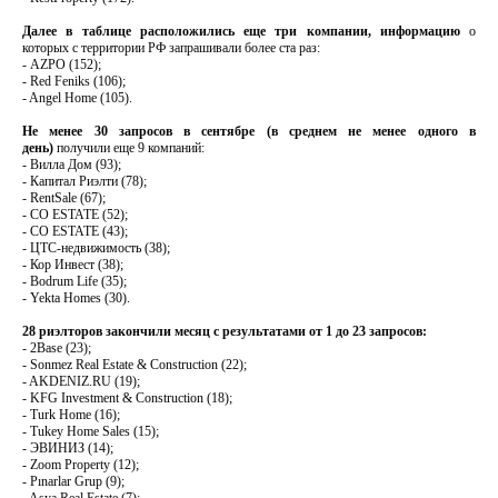
Далее в таблице расположились еще три компании, информацию
о
которых с территории РФ запрашивали более ста раз:
- AZPO (152);
- Red Feniks (106);
- Angel Home (105).
Не менее 30 запросов в сентябре (в среднем не менее одного в
день)
получили еще 9 компаний:
- Вилла Дом (93);
- Капитал Риэлти (78);
- RentSale (67);
- CO ESTATE (52);
- CO ESTATE (43);
- ЦТС-недвижимость (38);
- Кор Инвест (38);
- Bodrum Life (35);
- Yekta Homes (30).
28 риэлторов закончили месяц с результатами от 1 до 23 запросов:
- 2Base (23);
- Sonmez Real Estate & Construction (22);
- AKDENIZ.RU (19);
- KFG Investment & Construction (18);
- Turk Home (16);
- Tukey Home Sales (15);
- ЭВИНИЗ (14);
- Zoom Property (12);
- Pınarlar Grup (9);
- Asya Real Estate (7);