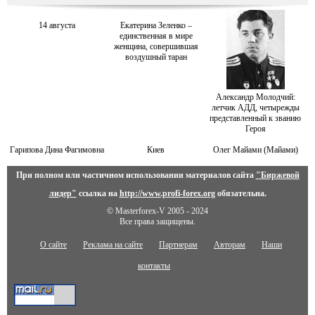
14 августа
Екатерина Зеленко –
единственная в мире
женщина, совершившая
воздушный таран
Александр Молодчий:
летчик АДД, четырежды
представленный к званию
Героя
Гарипова Дина Фaгимовнa
Киев
Олег Майами (Майами)
При полном или частичном использовании материалов сайта
"Биржевой
лидер"
ссылка на
http://www.profi-forex.org
обязательна.
© Masterforex-V 2005 - 2024
Все права защищены.
О сайте
Реклама на сайте
Партнерам
Авторам
Наши
контакты