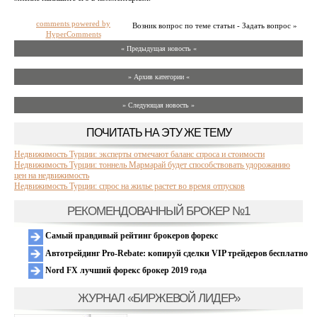
comments powered by
Возник вопрос по теме статьи - Задать вопрос »
HyperComments
« Предыдущая новость «
» Архив категории «
» Следующая новость »
ПОЧИТАТЬ НА ЭТУ ЖЕ ТЕМУ
Недвижимость Турции: эксперты отмечают баланс спроса и стоимости
Недвижимость Турции: тоннель Мармарай будет способствовать удорожанию
цен на недвижимость
Недвижимость Турции: спрос на жилье растет во время отпусков
РЕКОМЕНДОВАННЫЙ БРОКЕР №1
Самый правдивый рейтинг брокеров форекс
Автотрейдинг Pro-Rebate: копируй сделки VIP трейдеров бесплатно
Nord FX лучший форекс брокер 2019 года
ЖУРНАЛ «БИРЖЕВОЙ ЛИДЕР»