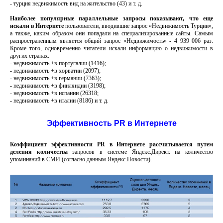
- турция недвижимость вид на жительство (43) и т. д.
Наиболее популярные параллельные запросы показывают, что еще
искали в Интернете
пользователи, вводившие запрос «Недвижимость Турции»,
а также, каким образом они попадали на специализированные сайты. Самым
распространенным является общий запрос «Недвижимость» - 4 939 006 раз.
Кроме того, одновременно читатели искали информацию о недвижимости в
других странах:
- недвижимость +в португалии (1416);
- недвижимость +в хорватии (2097);
- недвижимость +в германии (7363);
- недвижимость +в финляндии (3198);
- недвижимость +в испании (26318;
- недвижимость +в италии (8186) и т. д.
Эффективность
PR
в Интернете
Коэффициент эффективности PR в Интернете рассчитывается путем
деления количества
запросов в системе Яндекс.Директ. на количество
упоминаний в СМИ (согласно данным Яндекс.Новости).