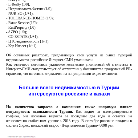
- L-Realty (1/0);
- Недвижимость Фетхие (1/0);
- NUR-SO (1/+1);
- TOLERANCE-HOMES (1/0);
- Estate Service (1/0);
- RestProperty (1/0);
- AZPO (1/0);
- CO ESTATE (1/+1);
- ЦТС-недвижимость (1/-1);
- Кор Инвест (1/+1).
Об остальных риэлторах, предлагающих свои услуги на рынке турецкой
недвижимости, российские Интернет-СМИ умалчивали.
Как отмечают аналитики, указанное количество упоминаний об агентствах в
Интернет-СМИ свидетельствует об отсутствии у большинства продуманной PR-
стратегии, что негативно отражается на популяризации их деятельности.
Больше всего недвижимостью в Турции
интересуются россияне и казахи
На количество запросов о компаниях также напрямую влияет
популярность недвижимости Турции.
Как видим из нижеприведенного
графика, она несколько выросла за последние два года и остается на
относительно стабильном уровне в 2013 году. В сентябре россияне вводили в
системе Яндекс поисковый запрос «Недвижимость Турции» 8098 раз.