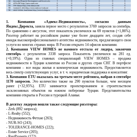
1. Компания «Адвекс-Недвижимость», согласно данным
Яндекс.Директа,
заняла первое место с результатом 3769 запросов за сентябрь.
По сравнению с августом, этот показатель увеличился на 69 пунктов (+1,86%).
Риэлтор работает на российском рынке уже более двадцати лет, создав себе
имидж высокопрофессионального агентства недвижимости, предлагающего свои
услуги во многих странах мира. В России открыто 14 офисов компании.
2. Компания VIEW HOMES не намного отстала от лидера, закончив
сентябрь
с результатом 3338 запроса. Показатель увеличился на 281 ед.
(+0,19%). Одна из главных специализаций VIEW HOMES – продажа
недвижимости в Турции клиентам из России и других стран СНГ. В портфеле
компании – все виды жилья и коммерческая недвижимость. Предоставляется
весь спектр сопутствующих услуг, в т. ч. юридическая поддержка и консалтинг.
3. Компания ETU оказалась на третьем месте рейтинга, набрав в сентябре
1170 запросов.
Это количество также на 290 пунктов больше, чем месяцем
ранее (+32,95%). ETU занимается проектированием и строительством
эксклюзивных объектов на южном побережье Турции. Представительства
компании открыты в России и турецкой Аланьи.
В десятку лидеров вошли также следующие риэлторы:
- Zerk (892 запроса);
- L-Realty (552);
- Недвижимость Фетхие (263);
- NUR-SO (243);
- TOLERANCE-HOMES (222);
- Estate Service (205);
- RestProperty (172).