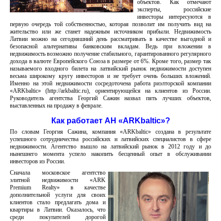
объектов. Как отмечают
эксперты, российские
инвесторы интересуются в
первую очередь той собственностью, которая позволит им получить вид на
жительство или же станет надежным источником прибыли. Недвижимость
Латвии можно на сегодняшний день рассматривать в качестве выгодной и
безопасной альтернативы банковским вкладам. Ведь при вложении в
недвижимость возможно получение стабильного, гарантированного регулярного
дохода в валюте Европейского Союза в размере от 6%. Кроме того, размер так
называемого входного билета на латвийский рынок недвижимости доступен
весьма широкому кругу инвесторов и не требует очень больших вложений.
Именно на этой недвижимости сосредоточена работа риэлторской компании
«ARKbaltic» (http://arkbaltic.ru), ориентирующейся на клиентов из России.
Руководитель агентства Георгий Сажин назвал пять лучших объектов,
выставленных на продажу в феврале.
Как работает АН «ARKbaltic»?
По словам Георгия Сажина, компания «ARKbaltic» создана в результате
успешного сотрудничества российских и латвийских специалистов в сфере
недвижимости. Агентство вышло на латвийский рынок в 2012 году и до
нынешнего момента успело накопить бесценный опыт в обслуживании
инвесторов из России.
Сначала московское агентство
элитной недвижимости «ARK
Premium Realty» в качестве
дополнительной услуги для своих
клиентов стало предлагать дома и
квартиры в Латвии. Оказалось, что
среди покупателей дорогой