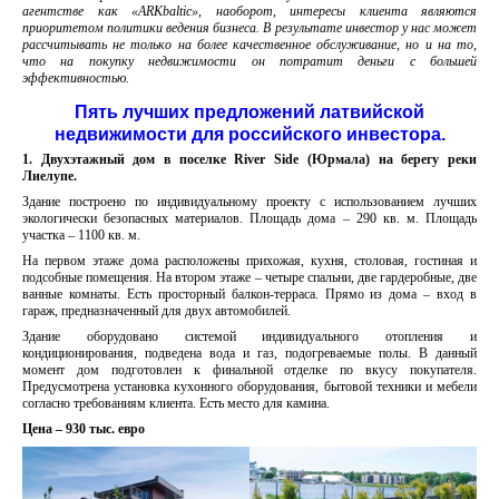
агентстве как «ARKbaltic», наоборот, интересы клиента являются
приоритетом политики ведения бизнеса. В результате инвестор у нас может
рассчитывать не только на более качественное обслуживание, но и на то,
что на покупку недвижимости он потратит деньги с большей
эффективностью.
Пять лучших предложений латвийской
недвижимости для российского инвестора.
1. Двухэтажный дом в поселке River Side (Юрмала) на берегу реки
Лиелупе.
Здание построено по индивидуальному проекту с использованием лучших
экологически безопасных материалов. Площадь дома – 290 кв. м. Площадь
участка – 1100 кв. м.
На первом этаже дома расположены прихожая, кухня, столовая, гостиная и
подсобные помещения. На втором этаже – четыре спальни, две гардеробные, две
ванные комнаты. Есть просторный балкон-терраса. Прямо из дома – вход в
гараж, предназначенный для двух автомобилей.
Здание оборудовано системой индивидуального отопления и
кондиционирования, подведена вода и газ, подогреваемые полы. В данный
момент дом подготовлен к финальной отделке по вкусу покупателя.
Предусмотрена установка кухонного оборудования, бытовой техники и мебели
согласно требованиям клиента. Есть место для камина.
Цена – 930 тыс. евро