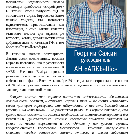
московской недвижимости немало
желающих приобрести «второй дом»
в Латвии, чтобы получить вид на
жительство в стране Евросоюза. Затем
многие увидели, что латвийская
недвижимость привлекательна для
инвестиций, а сама Латвия является
отличным местом для отдыха, до
которого, кстати, довольно-таки легко
добраться даже из столицы РФ, а тем
более из Санкт-Петербурга.
В какой-то момент популярность
Латвии среди обеспеченных россиян
выросла настолько, что в успешности
проекта уже никто не сомневался. В
«ARK Premium Realty» приняли
решение пойти дальше и открыть
собственный офис в Риге. А в ноябре 2014 года зарегистрировано агентство
«ARKbaltic» - уже как латвийская компания, созданная в строгом соответствии с
законодательством этой страны.
-
Бытует мнение, что хорошее агентство недвижимости обязательно
должно быть большим
, - отмечает Георгий Сажин. –
Компания «ARKbaltic»
своим примером опровергает это заблуждение. У нас есть большой опыт
работы и на латвийском, и на российском рынке. Мы хорошо понимаем, что
нужно нашим клиентам, и готовы предлагать им оптимальные варианты для
инвестиций. Действительно, крупные агентства зачастую лидируют на
рынке по части маркетинга и PR. Однако у них уровень сервиса,
профессиональная подготовка менеджеров и качество обслуживания
клиентов нередко оставляют желать лучшего. В таком небольшом