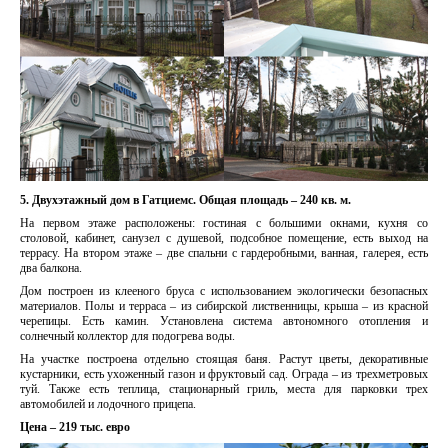
5. Двухэтажный дом в Гатциемс. Общая площадь – 240 кв. м.
На первом этаже расположены: гостиная с большими окнами, кухня со
столовой, кабинет, санузел с душевой, подсобное помещение, есть выход на
террасу. На втором этаже – две спальни с гардеробными, ванная, галерея, есть
два балкона.
Дом построен из клееного бруса с использованием экологически безопасных
материалов. Полы и терраса – из сибирской лиственницы, крыша – из красной
черепицы. Есть камин. Установлена система автономного отопления и
солнечный коллектор для подогрева воды.
На участке построена отдельно стоящая баня. Растут цветы, декоративные
кустарники, есть ухоженный газон и фруктовый сад. Ограда – из трехметровых
туй. Также есть теплица, стационарный гриль, места для парковки трех
автомобилей и лодочного прицепа.
Цена – 219 тыс. евро