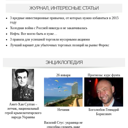
ЖУРНАЛ, ИНТЕРЕСНЫЕ СТАТЬИ
3 вредные инвестиционные привычки, от которых нужно избавиться в 2015
году
Холодная война с Россией никогда и не заканчивалась
Нефть: Все могло быть и хуже…
3 правила для успешной торговли мусорными акциями
Лучший вариант для убыточных торговых позиций на рынке Форекс
ЭНЦИКЛОПЕДИЯ
26 января
Прогнозы: курс фунта
Амет-Хан Султан –
летчик, национальный
Нетания
Боголюбов Геннадий
герой крымскотатарского
Борисович
народа Украины
Василий Стус: украинца не
способна сломить даже