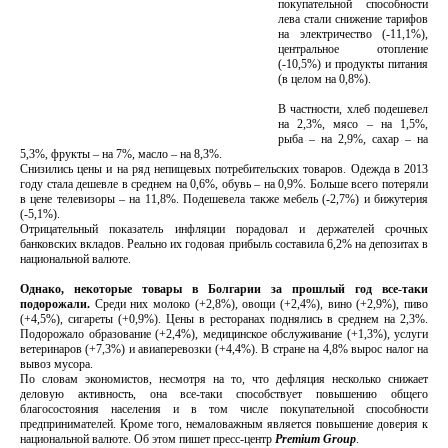
покупательной способности
лева стали снижение тарифов
на электричество (-11,1%),
центральное отопление
(-10,5%) и продукты питания
(в целом на 0,8%).
В частности, хлеб подешевел
на 2,3%, мясо – на 1,5%,
рыба – на 2,9%, сахар – на
5,3%, фрукты – на 7%, масло – на 8,3%.
Снизились цены и на ряд непищевых потребительских товаров. Одежда в 2013
году стала дешевле в среднем на 0,6%, обувь – на 0,9%. Больше всего потеряли
в цене телевизоры – на 11,8%. Подешевела также мебель (-2,7%) и бижутерия
(-5,1%).
Отрицательный показатель инфляции порадовал и держателей срочных
банковских вкладов. Реально их годовая прибыль составила 6,2% на депозитах в
национальной валюте.
Однако, некоторые товары в Болгарии за прошлый год все-таки
подорожали.
Среди них молоко (+2,8%), овощи (+2,4%), вино (+2,9%), пиво
(+4,5%), сигареты (+0,9%). Цены в ресторанах поднялись в среднем на 2,3%.
Подорожало образование (+2,4%), медицинское обслуживание (+1,3%), услуги
ветеринаров (+7,3%) и авиаперевозки (+4,4%). В стране на 4,8% вырос налог на
вывоз мусора.
По словам экономистов, несмотря на то, что дефляция несколько снижает
деловую активность, она все-таки способствует повышению общего
благосостояния населения и в том числе покупательной способности
предпринимателей. Кроме того, немаловажным является повышение доверия к
национальной валюте. Об этом пишет пресс-центр
Premium Group
.