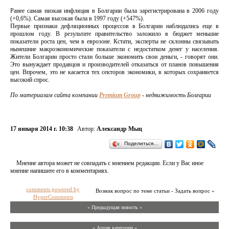
Ранее самая низкая инфляция в Болгарии была зарегистрирована в 2006 году
(+0,6%). Самая высокая была в 1997 году (+547%).
Первые признаки дефляционных процессов в Болгарии наблюдались еще в
прошлом году. В результате правительство заложило в бюджет меньшие
показатели роста цен, чем в еврозоне. Кстати, эксперты не склонны связывать
нынешние макроэкономические показатели с недостатком денег у населения.
Жители Болгарии просто стали больше экономить свои деньги, - говорят они.
Это вынуждает продавцов и производителей отказаться от планов повышения
цен. Впрочем, это не касается тех секторов экономики, в которых сохраняется
высокий спрос.
По материалам сайта компании
Premium Group
- недвижимость Болгарии
17 января 2014 г. 10:38
Автор:
Александр Мыц
Поделиться…
Мнение автора может не совпадать с мнением редакции. Если у Вас иное
мнение напишите его в комментариях.
comments powered by
Возник вопрос по теме статьи - Задать вопрос »
HyperComments
« Предыдущая новость «
» Архив категории «