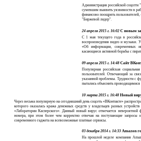
Администрация российской соцсети 
сумевшим выявить уязвимости в рабо
финансово поощрять пользователей,
"Биржевой лидер".
С новым за
24 апреля 2015 г. 16:02
С 1 мая текущего года в российск
воспроизведения видео и музыки. У
«Об информации, современных и
касающиеся активной борьбы с пира
Сайт ВКонт
09 апреля 2015 г. 14:48
Популярная российская социальная
пользователей. Отвечающий за свя
указанной проблемы. Трудности с фу
пытались объяснить проводящимися 
Новый виру
10 марта 2015 г. 16:48
Через весьма популярную на сегодняшний день соцсеть «ВКонтакте» распростр
которого оказалась кража денежных средств у владельцев разных устройств
«Лаборатории Касперского». Данный новый вирус отмечается невероятной 
номера, при этом более чем корректно отвечая на поступающие запросы о
современного гаджета на всевозможные платные сервисы.
Amazon го
03 декабря 2014 г. 14:33
На прошлой неделе компания Amazo