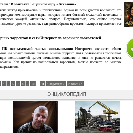
тели "ВКонтакте" оценили игру «Arcanum»
жена жажда приключений и путешествий, однако не всем удается воплотить это
 приходят компьютерные игры, которые имеют богатый сюжетный потенциал и
ктически каждый жизненный процесс. Неудивительно, что сейчас игровая
высоком уровне развития, ведь разнообразие проектов и жанров привлекает все
.
рных торрентов в сети Интернет по версии пользователей
й ПК неотъемлемой частью использования Интернета является обмен
этом им может помочь система обмена торрент. Хотя пользоваться торрентом
щих пользователей пугает незнакомое название, и они не решаются начать
 обмена. Как правильно пользоваться торрентом, можно прочесть во многих
направления.
...
4
5
6
7
8
9
10
41
Следующая >
В конец >>
ЭНЦИКЛОПЕДИЯ