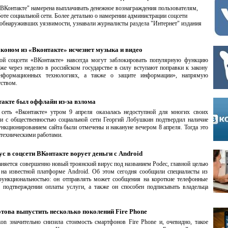
"ВКонтакте" намерена выплачивать денежное вознаграждения пользователям,
те социальной сети. Более детально о намерении администрации соцсети
 обнаруживших уязвимости, узнавали журналисты раздела "Интернет" издания
коном из «Вконтакте» исчезнет музыка и видео
ой соцсети «ВКонтакте» навсегда могут заблокировать популярную функцию
же через неделю в российском государстве в силу вступают поправки к закону
нформационных технологиях, а также о защите информации», напрямую
тством.
акте был оффлайн из-за взлома
 сеть «Вконтакте» утром 9 апреля оказалась недоступной для многих своих
зи с общественностью социальной сети Георгий Лобушкин подтвердил наличие
нкционированием сайта были отмечены и накануне вечером 8 апреля. Тогда это
техническими работами.
с в соцсети ВКонтакте ворует деньги с Android
аняется совершенно новый троянский вирус под названием Podec, главной целью
 на известной платформе Android. Об этом сегодня сообщили специалисты из
функциональностью: он отправлять может сообщения на короткие телефонные
 подтверждении оплаты услуги, а также он способен подписывать владельца
това выпустить несколько поколений Fire Phone
n значительно снизила стоимость смартфонов Fire Phone и, очевидно, такое