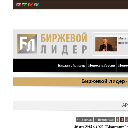
Милли
инвест
Биржевой лидер
Новости России
Ново
Биржевой лидер
АР
2
<< В начало
< Предыдущая
1
3
"ВКонтакте" з
30 мая 2015 г. 11:22