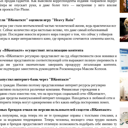
ых продаж гаджетов. Как выяснили корреспонденты издания «Биржевой лидер»
тейлера не опускает руки, и даже более того — настроение у него вполне
 проекта Fire Phone.
ели "ВКонаткте" оценили игру "Heavy Rain"
гры уже стали неотъемлемой частью человеческой жизни, ведь практически все
. Сейчас количество игра настолько велико, что даже самый избалованный
душе. Последние новости игрового мира говорят о том, что сейчас у геймеров
гры в жанре интерактивного кино, где прекрасно сочетаются элементы квеста,
у «ВКонтакте» осуществит легализацию контента
еть «ВКонтакте» регулярно представляет на суд общественности свои новинки и
омоченные представители соответствующей сети выражают полную уверенность в
а им удастся окончательно завершить процедуру легализации контента.
 подтвердил заместитель руководителя Роскомнадзора Максим Ксензов.
апустил интернет-банк через "ВКонтакте"
ых граждан. Именно поэтому представленные интернет ресурсы регулярно
ктивно пользуются различные компании. Финансовые учреждения в
но стало известно том, что на просторах социальной сети «ВКонтакте»,
кидая пределы вышеуказанной интернет площадки. Находиться в любимой сети и
ернета теперь могут одновременно и без каких-нибудь посторонних помех.
ных брендов очков по версии пользователей соцсети «ВКонтакте»
ь популярны, ведь теперь это не те громадные оправы с толстыми стеклами, а
м за модными тенденциями. Теперь человека, носящего очки трудно назвать
рав и брендов предоставляет отличную возможность подобрать себе именно ту