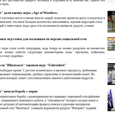
ь все достоинства каждого человека в отдельности и, конечно же, скрыть все
о быть.
" дали оценку игры «Age of Wonders»
ключевое место в жизни многих людей, позволяя провести досуг и окунуться в
ительно, что имея большое количество поклонников, игровая индустрия стала
 у инвесторов, ведь здесь есть возможность контроля средств, а также
ных игр-гонок для мальчиков по версии социальной сети
 игры стали особо популярны, ведь теперь их можно разделить на множество
вым можно отнести следующие компьютерные игры: стрелялки, войнушки,
и и тому подобное.
ли "ВКонтакте" оценили игру "Fahrenheit"
ободное время. С ростом технического и научного прогресса, требования
ыкальное сопровождение, удобное управление и увлекательный сюжет. На
южета которых лежат с восстановлением памяти и уничтожении недругов.
" начали борьбу с порно
решительную борьбу с размещаемыми на страницах социальной сети файлами
 специального поискового робота, в "обязанности" которого входит поиск и
ее детально об автоматизации процесса поиска и удаления материалов
альной сети "Вконтакте" узнавали журналисты раздела "Интернет" издания