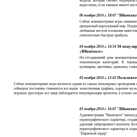
модель, которая сможет подчеркнут
недостатки, если таковые имеют мест
"ВКонтакте
06 ноября 2014 г. 18:07
Сейчас компьютерные игры занимают 
прекрасный виртуальный мир. Неудив
любимым местом вложения инвестиций
относительно быстрая прибыль.
30 популяр
04 ноября 2014 г. 14:54
«ВКонтакте»
На сегодняшний день компьютерные
тематических категорий. К тако
кулинария, цветники, одевалки, гонк
Пользовате
02 ноября 2014 г. 12:42
Сейчас компьютерные игры является одним из самых популярных проведения св
геймеров постоянно становятся все выше: качественная графика, хорошее муз
игровых просторах все чаще наблюдается популяризация проектов, в основе с
"ВКонтакте
01 ноября 2014 г. 16:07
Администрация "Вконтакте" начала 
порнографического характера, создав
удаление запрещенного контента. Бол
порнографического характера в соци
"Биржевой лидер".