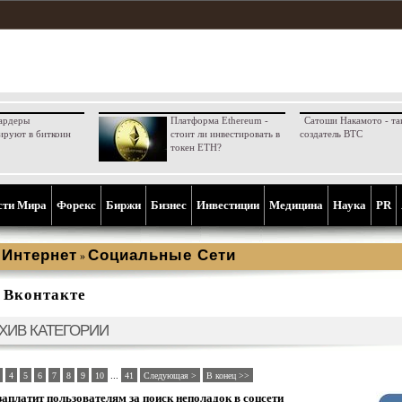
ардеры
Платформа Ethereum -
Сатоши Накамото - та
ируют в биткоин
стоит ли инвестировать в
создатель BTC
токен ETH?
сти Мира
Форекс
Биржи
Бизнес
Инвестиции
Медицина
Наука
PR
Интернет
Социальные Сети
»
»
Вконтакте
ХИВ КАТЕГОРИИ
...
4
5
6
7
8
9
10
41
Следующая >
В конец >>
аплатит пользователям за поиск неполадок в соцсети