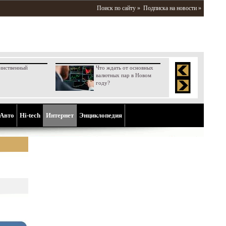
Поиск по сайту »
Подписка на новости »
инственный
Что ждать от основных
валютных пар в Новом
году?
Aвто
Hi-tech
Интернет
Энциклопедия