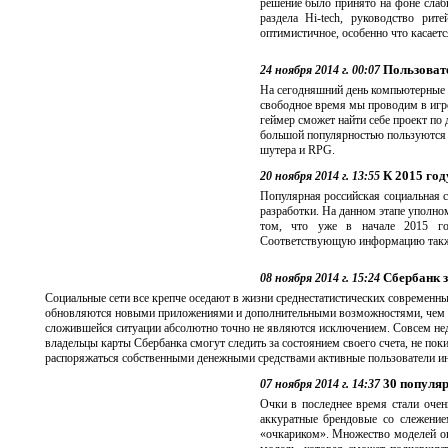
решение было принято на фоне слаб
раздела Hi-tech, руководство ри
оптимистичное, особенно что касается
Пользоват
24 ноября 2014 г. 00:07
На сегодняшний день компьютерные и
свободное время мы проводим в игре
геймер сможет найти себе проект по 
большой популярностью пользуются и
шутера и RPG.
К 2015 год
20 ноября 2014 г. 13:55
Популярная российская социальная с
разработки. На данном этапе уполн
том, что уже в начале 2015 год
Соответствующую информацию также
Сбербанк з
08 ноября 2014 г. 15:24
Социальные сети все крепче оседают в жизни среднестатистических современн
обновляются новыми приложениями и дополнительными возможностями, чем а
сложившейся ситуации абсолютно точно не являются исключением. Совсем недав
владельцы карты Сбербанка смогут следить за состоянием своего счета, не по
распоряжаться собственными денежными средствами активные пользователи инт
30 популяр
07 ноября 2014 г. 14:37
Очки в последнее время стали очен
аккуратные брендовые со слежение
«очкариком». Множество моделей оп