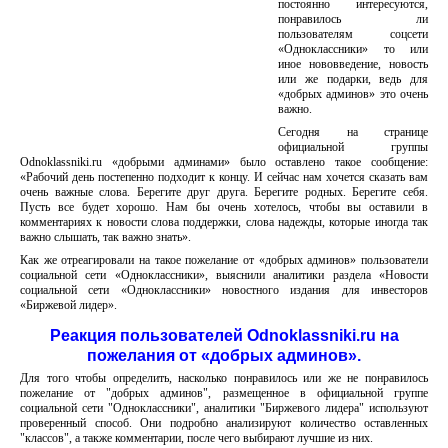
постоянно интересуются,
понравилось ли
пользователям соцсети
«Одноклассники» то или
иное нововведение, новость
или же подарки, ведь для
«добрых админов» это очень
важно.
Сегодня на странице
официальной группы
Оdnoklassniki.ru «добрыми админами» было оставлено такое сообщение:
«Рабочий день постепенно подходит к концу. И сейчас нам хочется сказать вам
очень важные слова. Берегите друг друга. Берегите родных. Берегите себя.
Пусть все будет хорошо. Нам бы очень хотелось, чтобы вы оставили в
комментариях к новости слова поддержки, слова надежды, которые иногда так
важно слышать, так важно знать».
Как же отреагировали на такое пожелание от «добрых админов» пользователи
социальной сети «Одноклассники», выяснили аналитики раздела «Новости
социальной сети «Одноклассники» новостного издания для инвесторов
«Биржевой лидер».
Реакция пользователей Оdnoklassniki.ru на
пожелания от «добрых админов».
Для того чтобы определить, насколько понравилось или же не понравилось
пожелание от "добрых админов", размещенное в официальной группе
социальной сети "Одноклассники", аналитики "Биржевого лидера" используют
проверенный способ. Они подробно анализируют количество оставленных
"классов", а также комментарии, после чего выбирают лучшие из них.