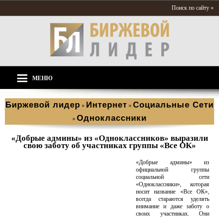
Поиск по сайту »
МЕНЮ
Биржевой лидер
Интернет
Социальные Сети
»
»
Одноклассники
»
«Добрые админы» из «Одноклассников» выразили
свою заботу об участниках группы «Все ОК»
«Добрые админы» из
официальной группы
социальной сети
«Одноклассники», которая
носит название «Все ОК»,
всегда стараются уделять
внимание и даже заботу о
своих участниках. Они