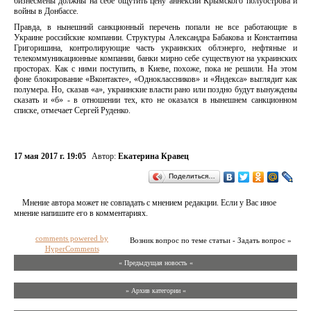
бизнесмены должны на себе ощутить цену аннексии Крымского полуострова и
войны в Донбассе.
Правда, в нынешний санкционный перечень попали не все работающие в
Украине российские компании. Структуры Александра Бабакова и Константина
Григоришина, контролирующие часть украинских облэнерго, нефтяные и
телекоммуникационные компании, банки мирно себе существуют на украинских
просторах. Как с ними поступить, в Киеве, похоже, пока не решили. На этом
фоне блокирование «Вконтакте», «Одноклассников» и «Яндекса» выглядит как
полумера. Но, сказав «а», украинские власти рано или поздно будут вынуждены
сказать и «б» - в отношении тех, кто не оказался в нынешнем санкционном
списке, отмечает Сергей Руденко.
17 мая 2017 г. 19:05
Автор:
Екатерина Кравец
Поделиться…
Мнение автора может не совпадать с мнением редакции. Если у Вас иное
мнение напишите его в комментариях.
comments powered by
Возник вопрос по теме статьи - Задать вопрос »
HyperComments
« Предыдущая новость «
» Архив категории «