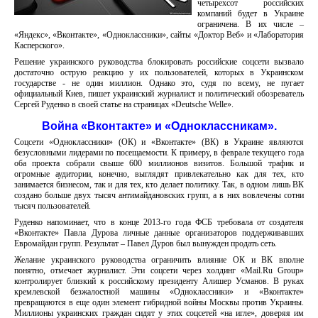
четырехсот российских
компаний будет в Украине
ограничена. В их числе –
«Яндекс», «Вконтакте», «Одноклассники», сайты «Доктор Веб» и «Лаборатория
Касперского».
Решение украинского руководства блокировать российские соцсети вызвало
достаточно острую реакцию у их пользователей, которых в Украинском
государстве - не один миллион. Однако это, судя по всему, не пугает
официальный Киев, пишет украинский журналист и политический обозреватель
Сергей Руденко в своей статье на страницах «Deutsche Welle».
Война «Вконтакте» и «Одноклассникам».
Соцсети «Одноклассники» (ОК) и «Вконтакте» (ВК) в Украине являются
безусловными лидерами по посещаемости. К примеру, в феврале текущего года
оба проекта собрали свыше 600 миллионов визитов. Большой трафик и
огромные аудитории, конечно, выглядят привлекательно как для тех, кто
занимается бизнесом, так и для тех, кто делает политику. Так, в одном лишь ВК
создано больше двух тысяч антимайдановских групп, а в них вовлечены сотни
тысяч пользователей.
Руденко напоминает, что в конце 2013-го года ФСБ требовала от создателя
«Вконтакте» Павла Дурова личные данные организаторов поддерживавших
Евромайдан групп. Результат – Павел Дуров был вынужден продать сеть.
Желание украинского руководства ограничить влияние ОК и ВК вполне
понятно, отмечает журналист. Эти соцсети через холдинг «Mail.Ru Group»
контролирует близкий к российскому президенту Алишер Усманов. В руках
кремлевской безжалостной машины «Одноклассники» и «Вконтакте»
превращаются в еще один элемент гибридной войны Москвы против Украины.
Миллионы украинских граждан сидят у этих соцсетей «на игле», доверяя им