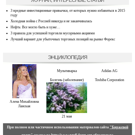
ЖУРНАЛ, ИНТЕРЕСНЫЕ СТАТЬИ
3 вредные инвестиционные привычки, от которых нужно избавиться в 2015
году
Холодная война с Россией никогда и не заканчивалась
Нефть: Все могло быть и хуже…
3 правила для успешной торговли мусорными акциями
Лучший вариант для убыточных торговых позиций на рынке Форекс
ЭНЦИКЛОПЕДИЯ
Мультиварка
Adidas AG
Болезнь (заболевание)
Toshiba Corporation
Алена Михайловна
Ланская
21 мая
При полном или частичном использовании материалов сайта
"Биржевой