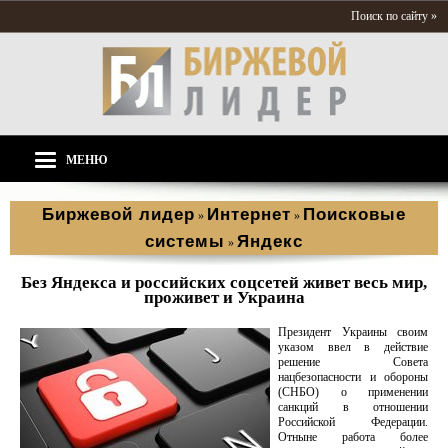
Поиск по сайту »
МЕНЮ
Биржевой лидер
Интернет
Поисковые
»
»
системы
Яндекс
»
Без Яндекса и российских соцсетей живет весь мир,
проживет и Украина
Президент Украины своим
указом ввел в действие
решение Совета
нацбезопасности и обороны
(СНБО) о применении
санкций в отношении
Российской Федерации.
Отныне работа более