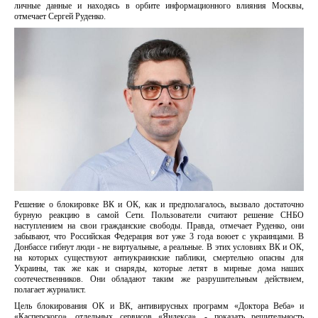
личные данные и находясь в орбите информационного влияния Москвы,
отмечает Сергей Руденко.
Решение о блокировке ВК и ОК, как и предполагалось, вызвало достаточно
бурную реакцию в самой Сети. Пользователи считают решение СНБО
наступлением на свои гражданские свободы. Правда, отмечает Руденко, они
забывают, что Российская Федерация вот уже 3 года воюет с украинцами. В
Донбассе гибнут люди - не виртуальные, а реальные. В этих условиях ВК и ОК,
на которых существуют антиукраинские паблики, смертельно опасны для
Украины, так же как и снаряды, которые летят в мирные дома наших
соотечественников. Они обладают таким же разрушительным действием,
полагает журналист.
Цель блокирования ОК и ВК, антивирусных программ «Доктора Веба» и
«Касперского», отдельных сервисов «Яндекса», - показать решительность