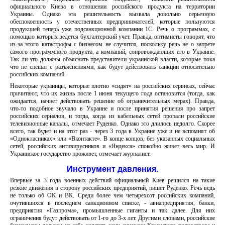
официального Киева в отношении российского продукта на территории
Украины. Однако эта решительность вызвала довольно серьезную
обеспокоенность у отечественных предпринимателей, которые пользуются
продукцией теперь уже подсанкционной компании 1С. Речь о программах, с
помощью которых ведется бухгалтерский учет. Правда, оптимисты говорят, что
из-за этого катастрофы с бизнесом не случится, поскольку речь не о запрете
самого программного продукта, а компаний, сопровождающих его в Украине.
Так ли это должны объяснить представители украинской власти, которые пока
что не спешат с разъяснениями, как будут действовать санкции относительно
российских компаний.
Некоторые украинцы, которые плотно «сидят» на российских сервисах, сейчас
причитают, что их жизнь после 1 июня текущего года остановится (тогда, как
ожидается, начнет действовать решение об ограничительных мерах). Правда,
что-то подобное звучало в Украине и после принятия решения про запрет
российских сериалов, и тогда, когда из кабельных сетей пропали российские
телевизионные каналы, отмечает Руденко. Однако это длилось недолго. Скорее
всего, так будет и на этот раз - через 3 года в Украине уже и не вспомнят об
«Однокласниках» или «Вконтакте». В конце концов, без указанных социальных
сетей, российских антивирусников и «Яндекса» спокойно живет весь мир. И
Украинское государство проживет, отмечает журналист.
Инструмент давления.
Впервые за 3 года военных действий официальный Киев решился на такие
резкие движения в сторону российских предприятий, пишет Руденко. Речь ведь
не только об ОК и ВК. Среди более чем четырехсот российских компаний,
очутившихся в последнем санкционном списке, - авиапредприятия, банки,
предприятия «Газпрома», промышленные гиганты и так далее. Для них
ограничения будут действовать от 1-го до 3-х лет. Другими словами, российские