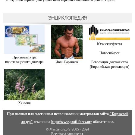
ЭНЦИКЛОПЕДИЯ
Юганскнефтегаз
Новосибирск
Прогнозы: курс
новозеландского доллара
Иван Барзиков
Революция достоинства
(Европейская революция)
23 июня
При полном или частичном использовании материалов сайта
"Биржевой
лидер"
ссылка на
http://www.profi-forex.org
обязательна.
© Masterforex-V 2005 - 2024
Все права защищены.