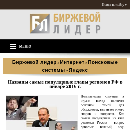
Поиск по сайту »
МЕНЮ
Биржевой лидер
Интернет
Поисковые
»
»
системы
Яндекс
»
Названы самые популярные главы регионов РФ в
январе 2016 г.
Политическая ситуация в
стране всегда является
основной темой для
обсуждения, вызывает много
споров и вопросов. Кто
самый популярный из глав
регионов России - вопрос
довольно важный, ведь