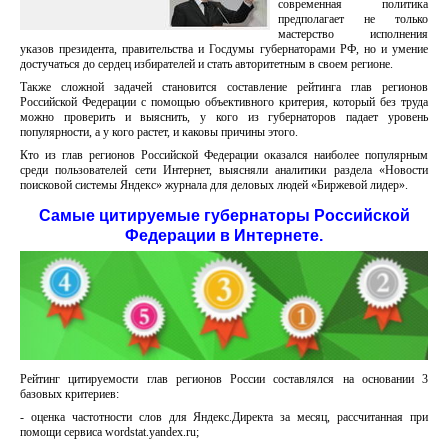
современная политика
предполагает не только
мастерство исполнения
указов президента, правительства и Госдумы губернаторами РФ, но и умение
достучаться до сердец избирателей и стать авторитетным в своем регионе.
Также сложной задачей становится составление рейтинга глав регионов
Российской Федерации с помощью объективного критерия, который без труда
можно проверить и выяснить, у кого из губернаторов падает уровень
популярности, а у кого растет, и каковы причины этого.
Кто из глав регионов Российской Федерации оказался наиболее популярным
среди пользователей сети Интернет, выясняли аналитики раздела «Новости
поисковой системы Яндекс» журнала для деловых людей «Биржевой лидер».
Самые цитируемые губернаторы Российской
Федерации в Интернете.
Рейтинг цитируемости глав регионов России составлялся на основании 3
базовых критериев:
- оценка частотности слов для Яндекс.Директа за месяц, рассчитанная при
помощи сервиса wordstat.yandex.ru;