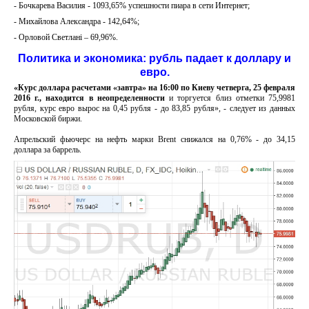
- Бочкарева Василия - 1093,65% успешности пиара в сети Интернет;
- Михайлова Александра - 142,64%;
- Орловой Светлані – 69,96%.
Политика и экономика: рубль падает к доллару и
евро.
«Курс доллара расчетами «завтра» на 16:00 по Киеву четверга, 25 февраля
2016 г., находится в неопределенности
и торгуется близ отметки 75,9981
рубля, курс евро вырос на 0,45 рубля - до 83,85 рубля», - следует из данных
Московской биржи.
Апрельский фьючерс на нефть марки Brent снижался на 0,76% - до 34,15
доллара за баррель.