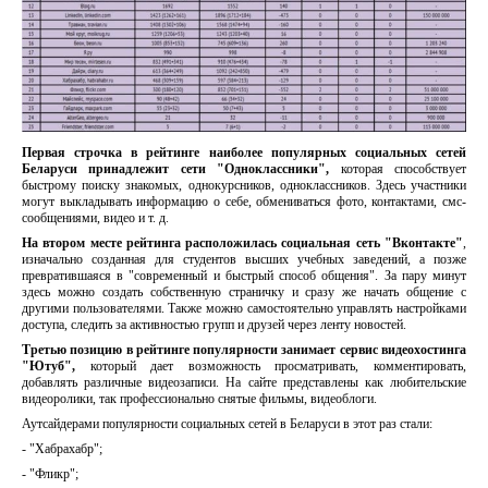
Первая строчка в рейтинге наиболее популярных социальных сетей
Беларуси принадлежит сети "Одноклассники",
которая способствует
быстрому поиску знакомых, однокурсников, одноклассников. Здесь участники
могут выкладывать информацию о себе, обмениваться фото, контактами, смс-
сообщениями, видео и т. д.
На втором месте рейтинга расположилась социальная сеть "Вконтакте"
,
изначально созданная для студентов высших учебных заведений, а позже
превратившаяся в "современный и быстрый способ общения". За пару минут
здесь можно создать собственную страничку и сразу же начать общение с
другими пользователями. Также можно самостоятельно управлять настройками
доступа, следить за активностью групп и друзей через ленту новостей.
Третью позицию в рейтинге популярности занимает сервис видеохостинга
"Ютуб",
который дает возможность просматривать, комментировать,
добавлять различные видеозаписи. На сайте представлены как любительские
видеоролики, так профессионально снятые фильмы, видеоблоги.
Аутсайдерами популярности социальных сетей в Беларуси в этот раз стали:
- "Хабрахабр";
- "Фликр";