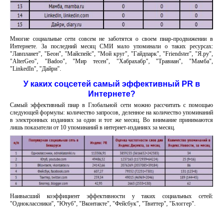
Многие социальные сети совсем не заботятся о своем пиар-продвижении в
Интернете. За последний месяц СМИ мало упоминали о таких ресурсах:
"Лавпланет", "Беон", "Майспейс", "Мой круг", "Гайдпарк", "Friendster", "Я.ру",
"AlterGeo", "Badoo", "Мир тесен", "Хабрахабр", "Травиан", "Мамба",
"LinkedIn", "Дайри".
У каких соцсетей самый эффективный PR в
Интернете?
Самый эффективный пиар в Глобальной сети можно рассчитать с помощью
следующей формулы: количество запросов, деленное на количество упоминаний
в электронных изданиях за один и тот же месяц. Во внимание принимаются
лишь показатели от 10 упоминаний в интернет-изданиях за месяц.
Наивысший коэффициент эффективности у таких социальных сетей:
"Одноклассники", "Ютуб", "Вконтакте", "Фейсбук", "Твиттер", "Блоггер".