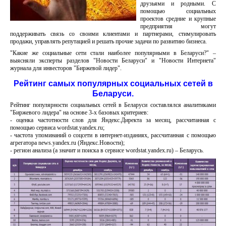
друзьями и родными. С
помощью социальных
проектов средние и крупные
предприятия могут
поддерживать связь со своими клиентами и партнерами, стимулировать
продажи, управлять репутацией и решать прочие задачи по развитию бизнеса.
"Какие же социальные сети стали наиболее популярными в Беларуси?" –
выясняли эксперты разделов "Новости Беларуси" и "Новости Интернета"
журнала для инвесторов "Биржевой лидер".
Рейтинг самых популярных социальных сетей в
Беларуси.
Рейтинг популярности социальных сетей в Беларуси составлялся аналитиками
"Биржевого лидера" на основе 3-х базовых критериев:
- оценка частотности слов для Яндекс.Директа за месяц, рассчитанная с
помощью сервиса wordstat.yandex.ru;
- частота упоминаний о соцсети в интернет-изданиях, рассчитанная с помощью
агрегатора news.yandex.ru (Яндекс.Новости);
- регион анализа (а значит и поиска в сервисе wordstat.yandex.ru) – Беларусь.