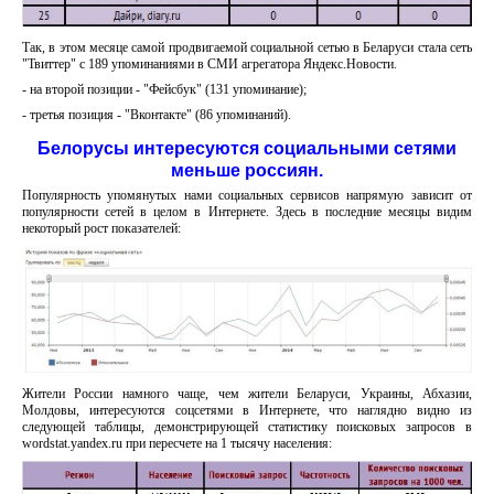
Так, в этом месяце самой продвигаемой социальной сетью в Беларуси стала сеть
"Твиттер" с 189 упоминаниями в СМИ агрегатора Яндекс.Новости.
- на второй позиции - "Фейсбук" (131 упоминание);
- третья позиция - "Вконтакте" (86 упоминаний).
Белорусы интересуются социальными сетями
меньше россиян.
Популярность упомянутых нами социальных сервисов напрямую зависит от
популярности сетей в целом в Интернете. Здесь в последние месяцы видим
некоторый рост показателей:
Жители России намного чаще, чем жители Беларуси, Украины, Абхазии,
Молдовы, интересуются соцсетями в Интернете, что наглядно видно из
следующей таблицы, демонстрирующей статистику поисковых запросов в
wordstat.yandex.ru при пересчете на 1 тысячу населения: